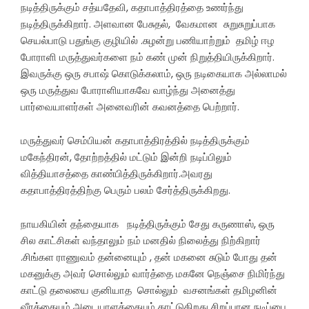
நடித்திருக்கும் சத்யதேவி, கதாபாத்திரத்தை உணர்ந்து
நடித்திருக்கிறார். அளவான பேசுதல், வேகமான சுறுசுறுப்பாக
செயல்பாடு பதுங்கு குழியில் .சுழன்று பணியாற்றும் தமிழ் ஈழ
போராளி மருத்துவர்களை நம் கண் முன் நிறுத்தியிருக்கிறார்.
இவருக்கு ஒரு சபாஷ் கொடுக்கலாம், ஒரு நடிகையாக அல்லாமல்
ஒரு மருத்துவ போராளியாகவே வாழ்ந்து அனைத்து
பார்வையாளர்கள் அனைவரின் கவனத்தை பெற்றார்.
மருத்துவர் செம்பியன் கதாபாத்திரத்தில் நடித்திருக்கும்
மகேந்திரன், தோற்றத்தில் மட்டும் இன்றி நடிப்பிலும்
வித்தியாசத்தை காண்பித்திருக்கிறார்.அவரது
கதாபாத்திரத்திற்கு பெரும் பலம் சேர்த்திருக்கிறது.
நாயகியின் தந்தையாக நடித்திருக்கும் சேது கருணாஸ், ஒரு
சில காட்சிகள் வந்தாலும் நம் மனதில் நிலைத்து நிற்கிறார்
.சிங்கள ராணுவம் தன்னையும் , தன் மகனை சுடும் போது தன்
மகனுக்கு அவர் சொல்லும் வார்த்தை மகனே நெஞ்சை நிமிர்ந்து
காட்டு தலையை குனியாத சொல்லும் வசனங்கள் தமிழனின்
வீரத்தையும் அடையாளத்தையும் காட்டுகிறது சிறப்பான நடிப்பை