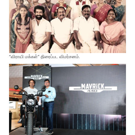
“விராயி மக்கள்” திரைப்பட விமர்சனம்.