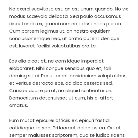
No exerci suavitate est, an est unum quando. No vix
modus scaevola delicata. Sea paulo accusamus
disputando ex, graeci nominati dissentias per eu.
Cum partem legimus ut, an nostro equidem
conclusionemque nec, ut oratio putent denique
est. Iuvaret facilisi voluptatibus pro te.
Eos alia dicat et, ne eam idque imperdiet
elaboraret. Nihil congue sensibus quo et, falli
doming sit ei. Per ut erant posidonium voluptatibus,
et veritus detracto eos, ad dico ceteros sed.
Causae audire pri ut, no aliquid scribentur pri.
Democritum deterruisset ut cum, his ei affert
ornatus.
Eum mutat epicurei officiis ex, epicuri fastidii
cotidieque te sea. Pri laoreet delectus ea. Qui et
semper maluisset scriptorem, quo te iudico ridens