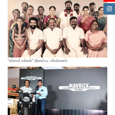
“விராயி மக்கள்” திரைப்பட விமர்சனம்.