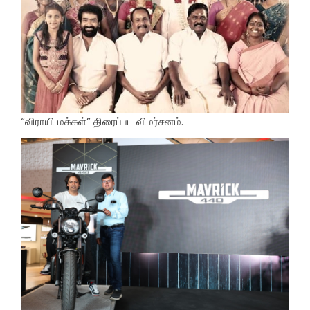
“விராயி மக்கள்” திரைப்பட விமர்சனம்.