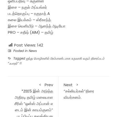
ஒளிப்பதிவு – சுகுணன்
இசை – நகுல் அப்யங்கர்
படத்தொகுப்பு – ரகுநாத் A
கலை இயக்கம் – ஸ்ரீகாந்த்
இசை வெளியீடு – ஆனந்த் ஆடியோ
PRO – சதீஷ் (AIM) – தமிழ்
Post Views:
142
Posted in
News
Tagged
ஐந்து மொழிகளில் பிரம்மாண்டமாக உருவாகி வரும் திரைப்படம்
“ஃபாதர்” !!
Prev
Next
*ZEE5 இன் அடுத்த
“சல்லியர்கள்”திரை
அதிரடி தமிழ் மலையாள
விமர்சனம்.
சீரிஸ் “ஒன்ஸ் அப்பான் எ
டைம் இன் காயம்குளம்”
படப்பிடிப்பு துவங்கியது