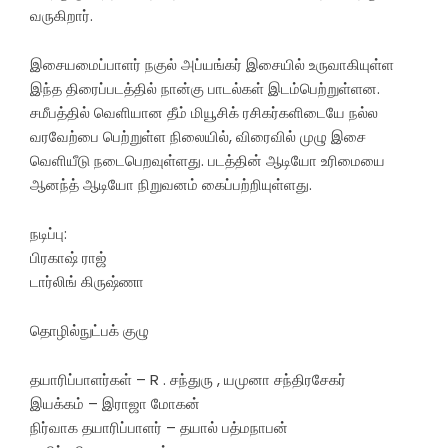
வருகிறார்.
இசையமைப்பாளர் நகுல் அப்யங்கர் இசையில் உருவாகியுள்ள
இந்த திரைப்படத்தில் நான்கு பாடல்கள் இடம்பெற்றுள்ளன.
சமீபத்தில் வெளியான தீம் மியூசிக் ரசிகர்களிடையே நல்ல
வரவேற்பை பெற்றுள்ள நிலையில், விரைவில் முழு இசை
வெளியீடு நடைபெறவுள்ளது. படத்தின் ஆடியோ உரிமையை
ஆனந்த் ஆடியோ நிறுவனம் கைப்பற்றியுள்ளது.
நடிப்பு:
பிரகாஷ் ராஜ்
டார்லிங் கிருஷ்ணா
தொழில்நுட்பக் குழு
தயாரிப்பாளர்கள் – R . சந்துரு , யமுனா சந்திரசேகர்
இயக்கம் – இராஜா மோகன்
நிர்வாக தயாரிப்பாளர் – தயால் பத்மநாபன்