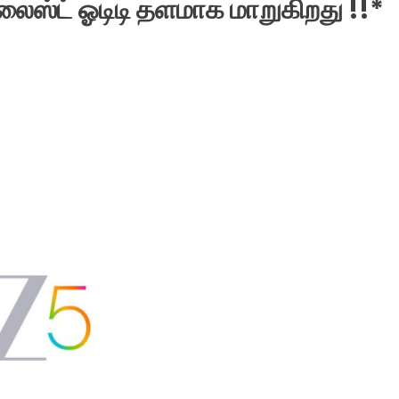
ஸ்ட் ஓடிடி தளமாக மாறுகிறது !!*