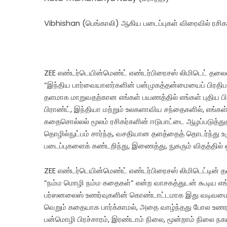
Vibhishan (பெங்காலி) ஆகிய படைப்புகள் விரைவில் ரசிக
ZEE எண்டர்டெயின்மெண்ட் எண்டர்பிரைசஸ் லிமிடெட் தல
“இந்திய பார்வையாளர்களின் பன்முகத்தன்மையைப் பிரதி
தளமாக மாறுவதற்கான எங்கள் பயணத்தில் எங்கள் புதிய பிர
பிராண்ட், இந்தியா மற்றும் உலகளாவிய சந்தைகளில், எங்கள
கதைசொல்லல் மூலம் ரசிகர்களின் ஈடுபாட்டை ஆழப்படுத்துத
தொழில்நுட்பம் சார்ந்த, வசதியான தளத்தைத் தொடர்ந்து உ
படைப்புகளைக் கண்டறிந்து, இணைத்து, நுகரும் விதத்தில் ஒ
ZEE எண்டர்டெயின்மெண்ட் எண்டர்பிரைசஸ் லிமிடெட்டின் தல
“நம்ம மொழி நம்ம கதைகள்” என்ற வாசகத்துடன் கூடிய எங
பர்ஸனலைஸ் உணர்வுகளின் கொண்டாட்டமாக இது வடிவமைக்க
வெறும் கதையாக பார்க்காமல், அதை வாழ்ந்தது போல உணர 
பன்மொழி பிரச்சாரம், இரண்டாம் நிலை, மூன்றாம் நிலை நகர