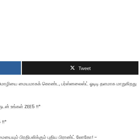
Tweet
, மொழியை மையமாகக் கொண்ட, பர்ஸ்னலைஸ்ட் ஓடிடி தளமாக மாறுகிறது
ுடன் உங்கள் ZEE5 !!*
 !!*
யையும் பிரதிபலிக்கும் புதிய பிராண்ட் லோகோ! ~