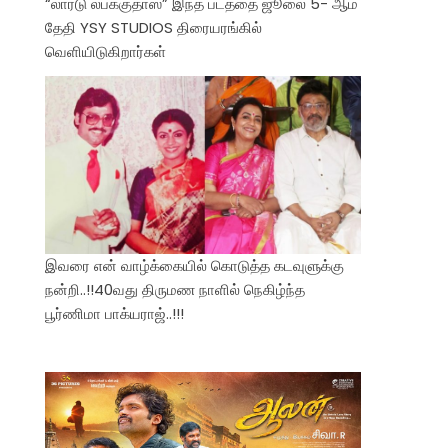
“லார்டு லபக்குதாஸ்” இந்த படத்தை ஜூலை 5- ஆம்
தேதி YSY STUDIOS திரையரங்கில்
வெளியிடுகிறார்கள்
இவரை என் வாழ்க்கையில் கொடுத்த கடவுளுக்கு
நன்றி..!!40வது திருமண நாளில் நெகிழ்ந்த
பூர்ணிமா பாக்யராஜ்..!!!