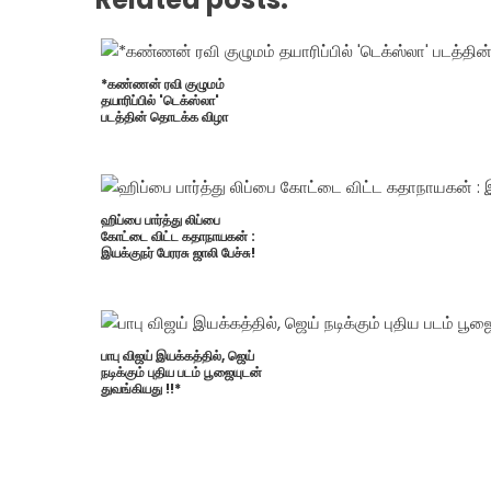
*கண்ணன் ரவி குழுமம்
தயாரிப்பில் 'டெக்ஸ்லா'
படத்தின் தொடக்க விழா
ஹிப்பை பார்த்து லிப்பை
கோட்டை விட்ட கதாநாயகன் :
இயக்குநர் பேரரசு ஜாலி பேச்சு!
பாபு விஜய் இயக்கத்தில், ஜெய்
நடிக்கும் புதிய படம் பூஜையுடன்
துவங்கியது !!*