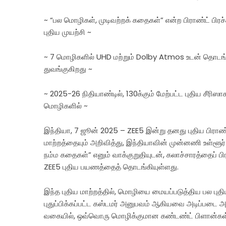
~ “பல மொழிகள், முடிவற்றக் கதைகள்” என்ற பிராண்ட் பிர
புதிய முயற்சி ~
~ 7 மொழிகளில் UHD மற்றும் Dolby Atmos உடன் தொடங்கு
துவங்குகிறது ~
~ 2025-26 நிதியாண்டில், 130க்கும் மேற்பட்ட புதிய சீரிஸாக
மொழிகளில் ~
இந்தியா, 7 ஜூன் 2025 – ZEE5 இன்று தனது புதிய பிராண
மாற்றத்தையும் அறிவித்து, இந்தியாவின் முன்னணி உள்ளூ
நம்ம கதைகள்” எனும் வாக்குறுதியுடன், கலாச்சாரத்தைப் ப
ZEE5 புதிய பயணத்தைத் தொடங்கியுள்ளது.
இந்த புதிய மாற்றத்தில், மொழியை மையப்படுத்திய பல புதிய த
புதுப்பிக்கப்பட்ட கஸ்டமர் அனுபவம் ஆகியவை அடிப்படை அம
வகையில், ஒவ்வொரு மொழிக்குமான கண்டண்ட் பிளான்கள் 