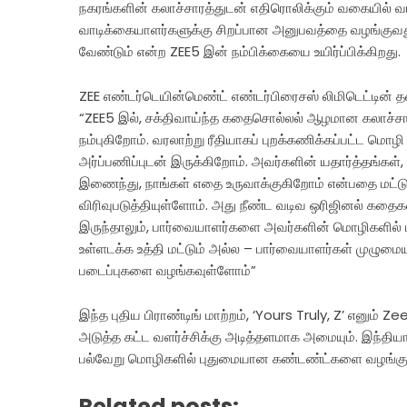
நகரங்களின் கலாச்சாரத்துடன் எதிரொலிக்கும் வகையில் வட
வாடிக்கையாளர்களுக்கு சிறப்பான அனுபவத்தை வழங்குவது
வேண்டும் என்ற ZEE5 இன் நம்பிக்கையை உயிர்ப்பிக்கிறது.
ZEE எண்டர்டெயின்மெண்ட் எண்டர்பிரைசஸ் லிமிடெட்டின் 
“ZEE5 இல், சக்திவாய்ந்த கதைசொல்லல் ஆழமான கலாச்சார
நம்புகிறோம். வரலாற்று ரீதியாகப் புறக்கணிக்கப்பட்ட மொழ
அர்ப்பணிப்புடன் இருக்கிறோம். அவர்களின் யதார்த்தங்க
இணைந்து, நாங்கள் எதை உருவாக்குகிறோம் என்பதை மட்டு
விரிவுபடுத்தியுள்ளோம். அது நீண்ட வடிவ ஒரிஜினல் க
இருந்தாலும், பார்வையாளர்களை அவர்களின் மொழிகளில் ம
உள்ளடக்க உத்தி மட்டும் அல்ல – பார்வையாளர்கள் முழுமை
படைப்புகளை வழங்கவுள்ளோம்”
இந்த புதிய பிராண்டிங் மாற்றம், ‘Yours Truly, Z’ எனும்
அடுத்த கட்ட வளர்ச்சிக்கு அடித்தளமாக அமையும். இந்தியா
பல்வேறு மொழிகளில் புதுமையான கண்டண்ட்களை வழங்கும
Related posts: