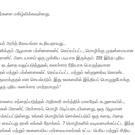
ர்களை மகிழ்விக்கவுள்ளது.
ைவர் அமித் கோயங்கா கூறியதாவது…
பலிக்கும் ஆழமான பர்ஸ்னலைஸ்ட் செய்யப்பட்ட, மொழிக்கு முதன்மையான
ாண்ட் அடையாளம் ஒரு முக்கிய படியாக இருக்கும். ZEE இந்த புதிய
் தடத்தை வலுப்படுத்துதல், கலாச்சார ரீதியாக பொருத்தமான
ல் மற்றும் பர்ஸ்னலைஸ்ட் செய்யப்பட்ட மற்றும் உள்ளுணர்வு கொண்ட
ருவாக்குதல் என செயல்படும். இது உலகளவில் இந்தியப் பொழுதுபோக்கு
ரு புதிய கலாச்சார மாற்றமாகும்”
ைமை சந்தைப்படுத்தல் அதிகாரி கார்த்திக் மகாதேவ் கூறுகையில்..,
்கள் பிராண்ட் பிரச்சாரம், மொழி அடிப்படையிலானது, ஒரு ஆழமான
ப்பட்டுள்ளது. உங்கள் மொழியில் சொல்லப்படும் ஒரு கதை, அதை
வைப்பது தான் எங்கள் நோக்கம். 7 மொழிகளில் வடிவமைக்கப்பட்ட இந்த
ங்கள் மற்றும் உலகளாவிய பார்வையாளர்கள் உட்பட பெரிய மற்றும் சிறிய