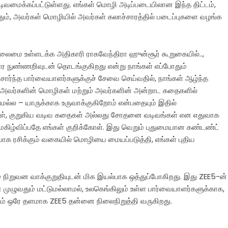
ிவமைக்கப்பட்டுள்ளது. எங்கள் மொழி அடிப்படையிலான இந்த திட்டம்,
ம், அவர்கள் மொழியில் அவர்கள் கலாச்சாரத்தில் படைப்புகளை வழங்க
தலைமை உள்ளடக்க அதிகாரி ராகவேந்திரா ஹுன்சூர் கூறுகையில்..,
 நுண்ணறிவுடன் தொடங்குகிறது என்று நாங்கள் எப்போதும்
ி சார்ந்த பார்வையாளர்களுக்குச் சேவை செய்வதில், நாங்கள் ஆழ்ந்த
ள், அவர்களின் மொழிகள் மற்றும் அவர்களின் அன்றாட கதைகளில்
மல்ல – யாருக்காக உருவாக்குகிறோம் என்பதையும் இதில்
தைகள், குறுகிய வடிவ கதைகள் அல்லது சோதனை வடிவங்கள் என எதுவாக
கிழ்விப்பதே எங்கள் குறிக்கோள். இது வெறும் புதுமையான கண்டண்ட்
யாக ரசிக்கும் வகையில் மொழியை மையப்படுத்தி, எங்கள் புதிய
 Zee நிறுவன வாக்குறுதியுடன் மிக இயல்பாக ஒத்துப்போகிறது. இது ZEE5-ன்
 முழுவதும் மட்டுமல்லாமல், உலகெங்கிலும் உள்ள பார்வையாளர்களுக்காக,
் ஒரே தளமாக ZEE5 தன்னை நிலைநிறுத்தி வருகிறது.