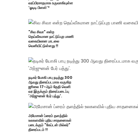
வரப்பிரசாதமாக உருவாகியுள்ள
‘ஓடிடி பிளஸ்’*
"சிவ சிவா" என்ற
தெய்வீகமான நாட்டுப்புற பாணி
வகையிலான பாடலை
வெளியிட்டுள்ளது !!
நடிகர் யோகி பாபு நடித்து 300
ஆவது திரைப்படமாக வருகிற
ஜூலை 17-ஆம் தேதி வெளி
வர இருக்கும் திரைப்படைப்பு
'அர்ஜுனன் பேர் பத்து'.
அமேசான் ப்ரைம் தளத்தில்
உலகளவில் புதிய சாதனைகள்
படைக்கும் "கேப்டன் மில்லர்"
திரைப்படம் !!