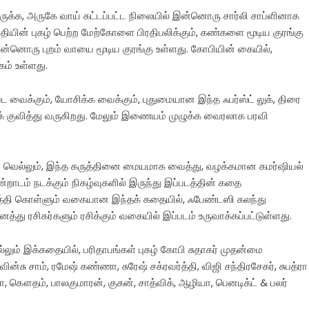
்ந்திருக்க, அருகே வாய் கட்டப்பட்ட நிலையில் இன்னொரு சார்லி சாப்ளினாக
 காந்தியின் புகழ் பெற்ற மேற்கோளை பிரதிபலிக்கும், கண்களை மூடிய குரங்கு
ன்னொரு புறம் வாயை மூடிய குரங்கு உள்ளது. கோபியின் கையில்,
கம் உள்ளது.
 வைக்கும், யோசிக்க வைக்கும், புதுமையான இந்த ஃபர்ஸ்ட் லுக், திரை
ளைக் குவித்து வருகிறது. மேலும் இணையம் முழுக்க வைரலாக பரவி
 வெல்லும், இந்த கருத்தினை மையமாக வைத்து, வழக்கமான கமர்ஷியல்
்றாடம் நடக்கும் நிகழ்வுகளில் இருந்து இப்படத்தின் கதை
படுத்தி கொள்ளும் வகையான இந்தக் கதையில், ஃபேண்டஸி கலந்து
ு ரசிகர்களும் ரசிக்கும் வகையில் இப்படம் உருவாக்கப்பட்டுள்ளது.
ும் இக்கதையில், பரிதாபங்கள் புகழ் கோபி சுதாகர் முதன்மை
்சு சாம், ரமேஷ் கண்ணா, சுரேஷ் சக்ரவர்த்தி, விஜி சந்திரசேகர், சுபத்ரா
ா, கௌதம், பாலகுமாரன், குகன், சாத்விக், ஆழியா, பெனடிக்ட் & பலர்