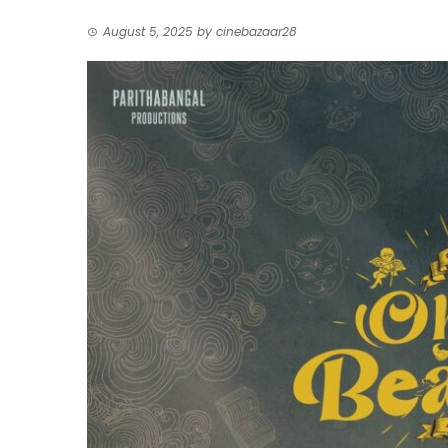
August 5, 2025
by
cinebazaar28