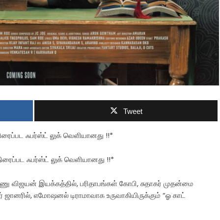
Tweet
 திரைப்பட ஃபர்ஸ்ட் லுக் வெளியானது !!*
 திரைப்பட ஃபர்ஸ்ட் லுக் வெளியானது !!*
ிஷ்ணு விஜயன் இயக்கத்தில், பரிதாபங்கள் கோபி, சுதாகர் முதன்மை
ர் ஜானரில், எமோஷனல் டிராமாவாக உருவாகியிருக்கும் “ஓ காட்