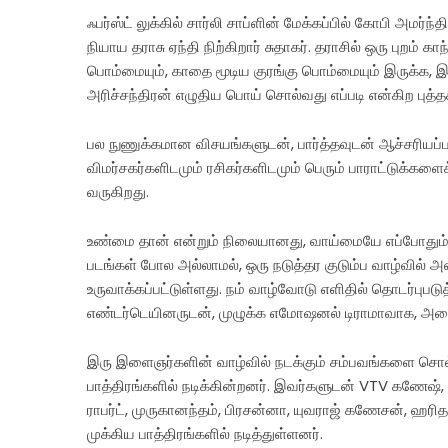
ஃபர்ஸ்ட் லுக்கில் சார்லி சாப்ளின் மேக்கப்பில் கோபி அமர
நியாய தராசு ஏந்தி நிற்கிறார் சுதாகர். தராசில் ஒரு புறம்
பொம்மையும், காதை மூடிய குரங்கு பொம்மையும் இருக்க, இ
அரிச்சந்திரன் எழுதிய பொய் சொல்வது எப்படி என்கிற புத்த
பல நுணுக்கமான விசயங்களுடன், பார்த்தவுடன் ஆச்சரியப்பட
விமர்சகர்களிடமும் ரசிகர்களிடமும் பெரும் பாராட்டுக்க
வருகிறது.
உண்மை தான் என்றும் நிலையானது, வாய்மையே எப்போதும்
படங்கள் போல அல்லாமல், ஒரு நடுத்தர குடும்ப வாழ்வில் அன
உருவாக்கப்பட்டுள்ளது. நம் வாழ்வோடு எளிதில் தொடர்பு
எண்டர்டெயினருடன், முழுக்க எமோஷனல் டிராமாவாக, அனைத்த
இரு இளைஞர்களின் வாழ்வில் நடக்கும் சம்பவங்களை சொல்ல
பாத்திரங்களில் நடிக்கின்றனர். இவர்களுடன் VTV கணேஷ், வின
ராபர்ட், முருகானந்தம், பிரசன்னா, யுவராஜ் கணேசன், ஹரித
முக்கிய பாத்திரங்களில் நடித்துள்ளனர்.