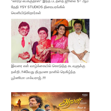
“லார்டு லபக்குதாஸ்” இந்த படத்தை ஜூலை 5- ஆம்
தேதி YSY STUDIOS திரையரங்கில்
வெளியிடுகிறார்கள்
இவரை என் வாழ்க்கையில் கொடுத்த கடவுளுக்கு
நன்றி..!!40வது திருமண நாளில் நெகிழ்ந்த
பூர்ணிமா பாக்யராஜ்..!!!