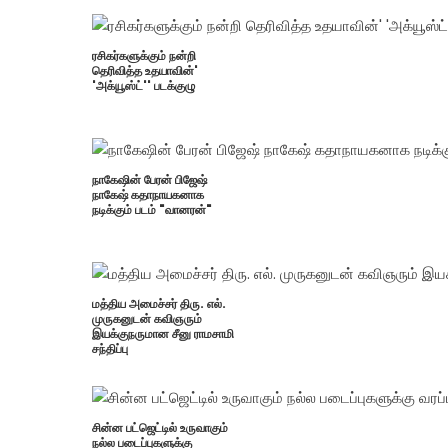
ரசிகர்களுக்கும் நன்றி
தெரிவித்த உதயாவின்'
'அக்யூஸ்ட்'' படக்குழு
நாகேஷின் பேரன் பிஜேஷ்
நாகேஷ் கதாநாயகனாக
நடிக்கும் படம் "வானரன்"
மத்திய அமைச்சர் திரு. எல்.
முருகனுடன் கவிஞரும்
இயக்குநருமான சீனு ராமசாமி
சந்திப்பு
சின்ன பட்ஜெட்டில் உருவாகும்
நல்ல படைப்புகளுக்கு