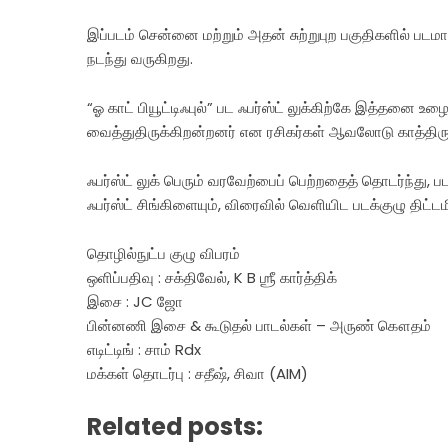
இப்படம் சென்னை மற்றும் அதன் சுற்றுபுற பகுதிகளில் படமா
நடந்து வருகிறது.
“ஓ காட் பியூட்டிஃபுல்” பட ஃபர்ஸ்ட் லுக்கிற்கே இத்தனை உ
வைத்துதிருக்கிறன்றனர் என ரசிகர்கள் ஆவலோடு காத்திரு
ஃபர்ஸ்ட் லுக் பெரும் வரவேற்பைப் பெற்றதைத் தொடர்ந்து, பட
ஃபர்ஸ்ட் சிங்கிளையும், விரைவில் வெளியிட படக்குழு திட்டம
தொழில்நுட்ப குழு விபரம்
ஒளிப்பதிவு : சக்திவேல், K B ஶ்ரீ கார்த்திக்
இசை : JC ஜோ
பின்னணி இசை & கூடுதல் பாடல்கள் – அருண் கௌதம்
எடிட்டிங் : சாம் Rdx
மக்கள் தொடர்பு : சதீஷ், சிவா (AIM)
Related posts: