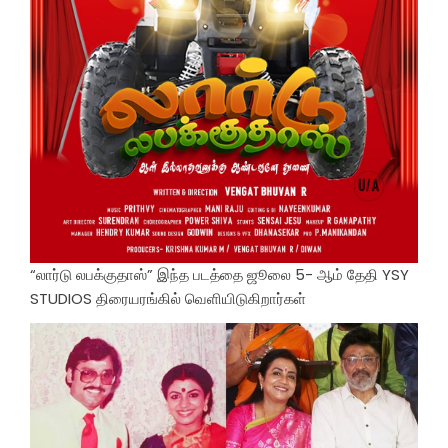
“லார்டு லபக்குதாஸ்” இந்த படத்தை ஜூலை 5- ஆம் தேதி YSY
STUDIOS திரையரங்கில் வெளியிடுகிறார்கள்