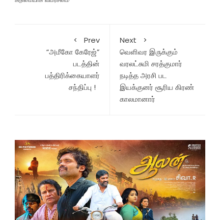
Prev
Next
“அமீகோ கேரேஜ்”
வெளிவர இருக்கும்
படத்தின்
வரலட்சுமி சரத்குமார்
பத்திரிக்கையாளர்
நடித்த அரசி பட
சந்திப்பு !
இயக்குனர் சூரிய கிரண்
காலமானார்