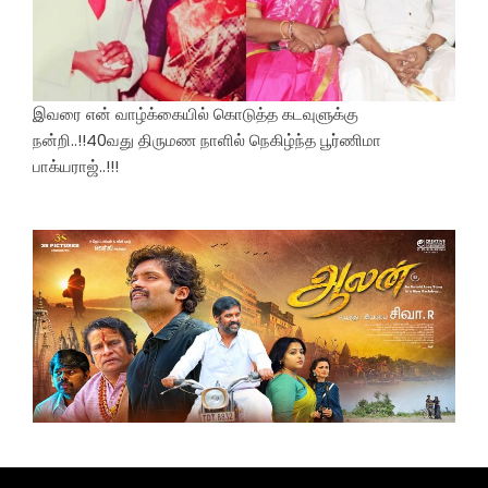
இவரை என் வாழ்க்கையில் கொடுத்த கடவுளுக்கு
நன்றி..!!40வது திருமண நாளில் நெகிழ்ந்த பூர்ணிமா
பாக்யராஜ்..!!!