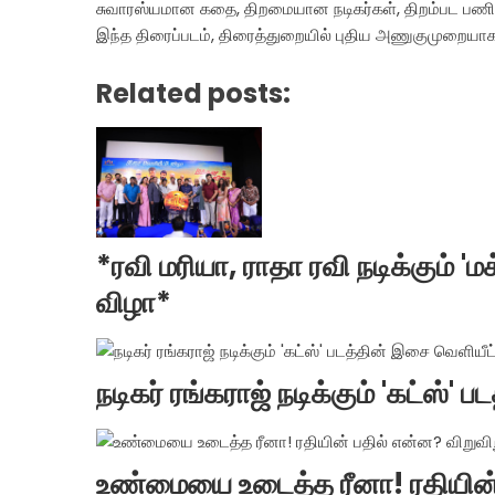
சுவாரஸ்யமான கதை, திறமையான நடிகர்கள், திறம்பட பணிபுர
இந்த திரைப்படம், திரைத்துறையில் புதிய அணுகுமுறையாக 
Related posts:
*ரவி மரியா, ராதா ரவி நடிக்கும் 
விழா*
நடிகர் ரங்கராஜ் நடிக்கும் 'கட்ஸ்'
உண்மையை உடைத்த ரீனா! ரதியின் 