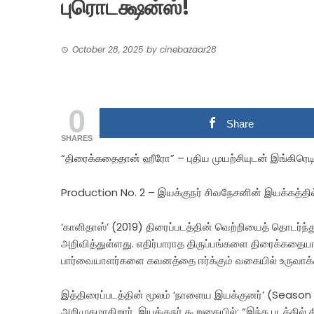
புரொடக்ஷன்ஸ்!
October 28, 2025
by
cinebazaar28
0
Share
SHARES
“திரைக்கதைதான் ஹீரோ” – புதிய முயற்சியுடன் இங்கிரெடி
Production No. 2 – இயக்குநர் சிவநேசனின் இயக்கத்தில்
‘காளிதாஸ்’ (2019) திரைப்படத்தின் வெற்றியைத் தொடர்ந்
அறிவித்துள்ளது. எதிர்பாராத திருப்பங்களை திரைக்கதையாய
பார்வையாளர்களை கவனத்தை ஈர்க்கும் வகையில் உருவாக்கப
இத்திரைப்படத்தின் மூலம் ‘நாளைய இயக்குனர்’ (Season
அறிமுகமாகிறார். இயக்குநர் கூறுகையில்: “இந்த படத்த