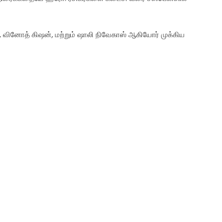
்), வினோத் கிஷன், மற்றும் ஷாலி நிவேகாஸ் ஆகியோர் முக்கிய