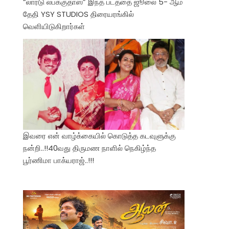
“லார்டு லபக்குதாஸ்” இந்த படத்தை ஜூலை 5- ஆம்
தேதி YSY STUDIOS திரையரங்கில்
வெளியிடுகிறார்கள்
இவரை என் வாழ்க்கையில் கொடுத்த கடவுளுக்கு
நன்றி..!!40வது திருமண நாளில் நெகிழ்ந்த
பூர்ணிமா பாக்யராஜ்..!!!