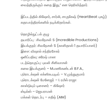
வைத்திருக்கும் கதை இது,” என தெரிவித்தார்.
இப்படத்தில் கிஷோர், சார்லி, சாருகேஷ் (HeartBeat புகழ
கதாபாத்திரங்களில் நடிக்கிறார்கள்.
தொழில்நுட்பக் குழு
தயாரிப்பு : சிவநேசன் S (Incredible Productions)
இயக்குநர்: சிவநேசன் S (காளிதாஸ் 1 தயாரிப்பாளர்)
இசை: விஷால் சந்திரசேகர்
ஒளிப்பதிவு: சுரேஷ் பாலா
படத்தொகுப்பு: புவன் சீனிவாசன்
கலை இயக்குனர் – M.மணிகண்டன் B.F.A.,
புரொடக்‌ஷன் எக்ஸிகூயுடிவ் – V.முத்துகுமார்
புரொடக்‌ஷன் மேனேஜர் – I. ரமீஸ் ராஜா
காஸ்டுயும் டிசைனர் – கிஷோர்
ஸ்டில்ஸ் – ஜெயராமன்
மக்கள் தொடர்பு – சதீஷ் (AIM)