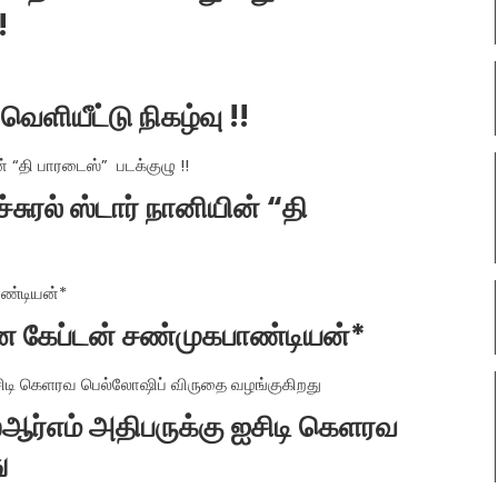
!
 வெளியீட்டு நிகழ்வு !!
சுரல் ஸ்டார் நானியின் “தி
ன்ன கேப்டன் சண்முகபாண்டியன்*
ஆர்எம் அதிபருக்கு ஐசிடி கெளரவ
ு