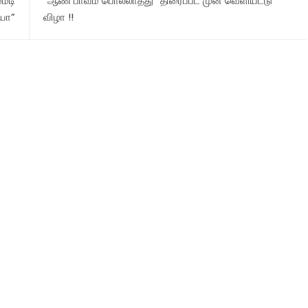
்மடி
“ஆண் பாவம் பொல்லாதது” திரைப்பட முன் வெளியீட்டு
யா”
விழா !!