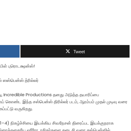
Tweet
பிள் புரொடக்ஷன்ஸ்!
 ஸஸ்பென்ஸ் த்ரில்லர்
து, Incredible Productions தனது அடுத்த தயாரிப்பை
் கொண்ட இந்த சஸ்பென்ஸ் திரில்லர் படம், ஆரம்பம் முதல் முடிவு வரை
்பட்டு வருகிறது.
 1–4) நிகழ்ச்சியை இயக்கிய சிவநேசன் திரைப்பட இயக்குநராக
ில் திரைக்கதையே ஹீரோ. ரசிகர்களை கடைசி வரை சஸ்பென்ஸில்