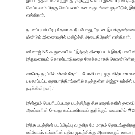
இப்படத்தில் பங்காற்றுவது குறித்து பேசிய இசைப்புயல் 
செய்யலாம் பிறகு செய்யலாம் என வருடங்கள் ஓடிவிடும், இந
என்கிறார்.
நடனப்புயல் பிரபு தேவா கூறியபோது, “நடன இயக்குனர்களை
மீண்டும் இணைவதில் மகிழ்ச்சி அடைகிறேன்” என்கிறார்.
மனோஜ் NS கூறுகையில், “இந்தத் திரைப்படம் இந்தியாவி
இருவரையும் கொண்டாடுவதை நோக்கமாகக் கொண்டுள்ளது. இத
காமெடி நடிப்பில் உச்சம் தோட்ட யோகி பாபு ஒரு வித்யாசமா
பலதரப்பட்ட கதாபாத்திரங்களில் நடித்துள்ள அஜ்ஜு வர்கீஸ் 
நடிக்கின்றனர்.”
இன்னும் பெயரிடப்படாத படத்திற்கு சில மாதங்களில் தலைப்
அவர்களின் 6-வது கூட்டணியைப் குறிக்கும் வகையில் #ar
இந்த படத்தின் படப்பிடிப்பு வருகிற மே மாதம் தொடங்குகி
உள்ளோம். எங்களின் புதிய முயற்சிக்கு அனைவரும் உளமார