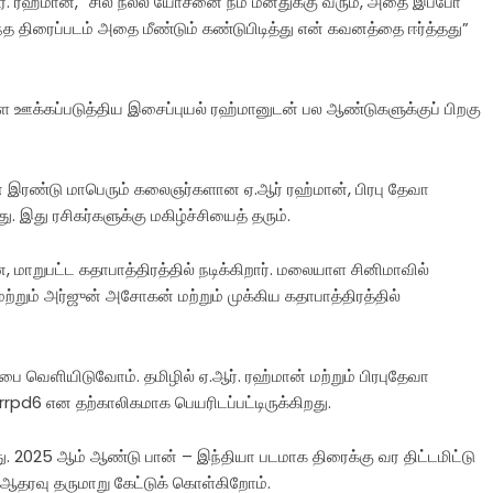
ஏ.ஆர். ரஹ்மான், “சில நல்ல யோசனை நம் மனதுக்கு வரும், அதை இப்போ
்த திரைப்படம் அதை மீண்டும் கண்டுபிடித்து என் கவனத்தை ஈர்த்தது”
 ஊக்கப்படுத்திய இசைப்புயல் ரஹ்மானுடன் பல ஆண்டுகளுக்குப் பிறகு
ன் இரண்டு மாபெரும் கலைஞர்களான ஏ.ஆர் ரஹ்மான், பிரபு தேவா
ு ரசிகர்களுக்கு மகிழ்ச்சியைத் தரும்.
ன, மாறுபட்ட கதாபாத்திரத்தில் நடிக்கிறார். மலையாள சினிமாவில்
மற்றும் அர்ஜுன் அசோகன் மற்றும் முக்கிய கதாபாத்திரத்தில்
பை வெளியிடுவோம். தமிழில் ஏ.ஆர். ரஹ்மான் மற்றும் பிரபுதேவா
rpd6 என தற்காலிகமாக பெயரிடப்பட்டிருக்கிறது.
றது. 2025 ஆம் ஆண்டு பான் – இந்தியா படமாக திரைக்கு வர திட்டமிட்டு
 ஆதரவு தருமாறு கேட்டுக் கொள்கிறோம்.