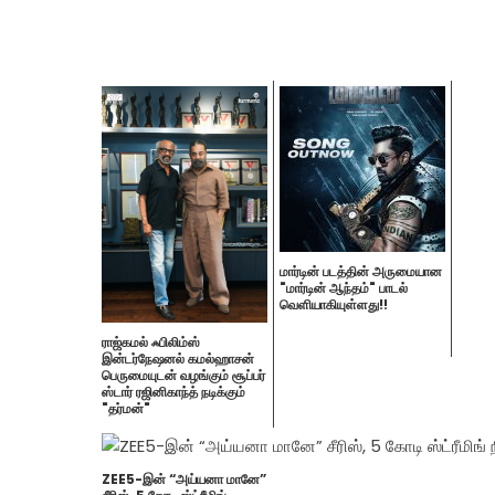
மார்டின் படத்தின் அருமையான
"மார்டின் ஆந்தம்" பாடல்
வெளியாகியுள்ளது!!
ராஜ்கமல் ஃபிலிம்ஸ்
இன்டர்நேஷனல் கமல்ஹாசன்
பெருமையுடன் வழங்கும் சூப்பர்
ஸ்டார் ரஜினிகாந்த் நடிக்கும்
"தர்மன்"
ZEE5-இன் “அய்யனா மானே”