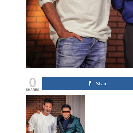
0
Share
SHARES