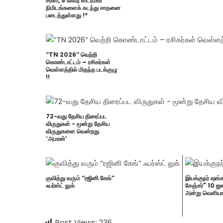
சீரிஸ், 5 கோடி ஸ்ட்ரீமிங்
நிமிடங்களைக் கடந்து சாதனை
படைத்துள்ளது !*
“TN 2026” வெற்றி
கொண்டாட்டம் – ரசிகர்கள்
வெள்ளத்தில் மிதந்த படக்குழு
!!
72-வது தேசிய திரைப்பட
விருதுகள் - மூன்று தேசிய
விருதுகளை வென்றது
‘அமரன்’
குவித்து வரும் “ரஜினி கேங்”
இயக்குநர் ஷங்க
ஃபர்ஸ்ட் லுக்
சேஞ்சர்" 10 
அன்று வெளியாக
Post Views:
236