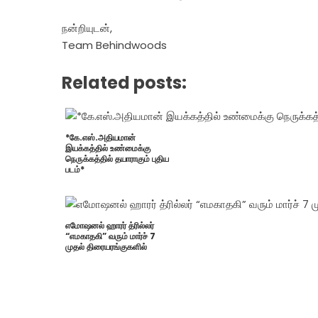
நன்றியுடன்,
Team Behindwoods
Related posts:
*கே.எஸ்.அதியமான்
இயக்கத்தில் உண்மைக்கு
நெருக்கத்தில் தயாராகும் புதிய
படம்*
எமோஷனல் ஹாரர் த்ரில்லர்
“எமகாதகி” வரும் மார்ச் 7
முதல் திரையரங்குகளில்