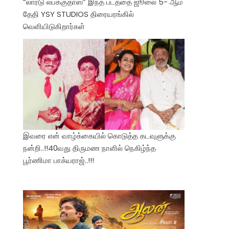
“லார்டு லபக்குதாஸ்” இந்த படத்தை ஜூலை 5- ஆம்
தேதி YSY STUDIOS திரையரங்கில்
வெளியிடுகிறார்கள்
இவரை என் வாழ்க்கையில் கொடுத்த கடவுளுக்கு
நன்றி..!!40வது திருமண நாளில் நெகிழ்ந்த
பூர்ணிமா பாக்யராஜ்..!!!