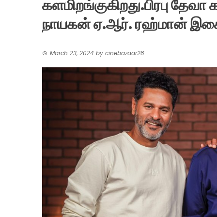
களமிறங்குகிறது.பிரபு தேவா
நாயகன் ஏ.ஆர். ரஹ்மான் இச
March 23, 2024
by
cinebazaar28