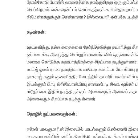
நோக்கோடு போலீஸ் வாகனத்தை தாக்குகிறது ஒரு கும்பல்
செய்கிறான். என்கவுன்ட்டர் செய்வதற்குக் காவல்துறையும
நீதிமன்றத்துக்குச் சென்றானா? இல்லையா? என்பதே படத்த
நடிகர்கள்:
உதயாவிற்கு, நல்ல கதைகளை தேர்ந்தெடுத்து தயாரித்து சிறப்
ஒப்படைக்க, அழைத்து செல்லும் காவலர்களில் ஒருவராகச் செல
மலராக கொடுத்த கதாபாத்திரத்தை சிறப்பாக நடித்துள்ளார
லாட்ஜ் ஓனர் ராமா நாயுடுவாக காமெடி கலாட்டா யோகிபாபு 
நாகராஜ் எனும் குணசித்திர வேடத்தில் தயாரிப்பாளர்களில் 
இயக்குநர் பிரபு ஸ்ரீனிவாஸ்,பிரபு சாலமன், டி சிவா, ஷங்கர் பா
ஸ்ரீதர் என இதில் நடித்திருக்கும் அனைவரும் அவரவர் கதாபாத
அனைவரும் சிறப்பாக நடித்துள்ளனர்
தொழில் நுட்பகலைஞர்கள் :
நரேன் பாலகுமாரின் இசையில் பாடல்களும் பிண்ணனி இசைய
மருதநாயகத்தின் ஒளிப்பதிவு Bus பஸ்குள். நடக்கும் சண்