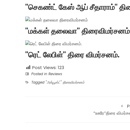
"செகண்ட் கேஸ் ஆப் சீதாராம்" தி
"மக்கள் தலைவா" திரைவிமர்சனம்
"ரெட் லேபிள்" திரை விமர்சனம்.
Post Views:
123
Posted in
Reviews
Tagged
"அக்யூஸ்ட்" திரைவிமர்சனம்
P
“உசுரே”திரை விமர்ச