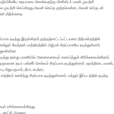
.வழியிலேயே உதயாவை கொல்வதற்கு மினிஸ்டர் மகன் முயற்சி
் பல முயற்சி செய்கிறது.அவன் செய்த குற்றமென்ன, அவன் உயிருடன்
ின் மீதிக்கதை
பாக நடித்து இருக்கிறார்.குற்றஞ்சாட்டப்பட்டவரை நீதிமன்றத்தில்
்லும் வேந்தன் பாத்திரத்தில் அஜ்மல் சிறப்பாகவே நடித்துள்ளார்.
் ஜான்விகா
நடித்து தனது பாணியில் அனைவரையும் கலாய்த்துக் சிரிக்கவைக்கிறார்.
ஒருவரான தயா பன்னீர் செல்வம் சிறப்பாக நடித்துள்ளார். ஷாந்திகா, பவண்,
பு, ஜெயகுமார், தீபா, சுபத்ரா,
்திரம் உணர்ந்து சிறப்பாக நடித்துள்ளனர். மற்றும் இப்படத்தில் நடித்த
ும் ரசிக்கவைக்கிறது.
டை காட்சி அருமை