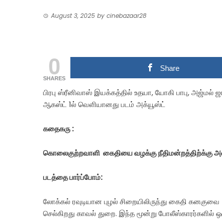
August 3, 2025
by
cinebazaar28
0
Share
SHARES
பிரபு ஸ்ரீனிவாஸ் இயக்கத்தில் உதயா, யோகி பாபு, அஜ்மல் ஜா
ஆகஸ்ட் 1ல் வெளியானது படம் அக்யூஸ்ட்
கதைகரு :
கொலைகுற்றவாளி கைதியை வழக்கு நீதிமன்றத்திற்க்கு அழ
படத்தை பார்ப்போம்:
லோக்கல் ரவுடியான புழல் சிறையிலிருந்து கைதி கனகுவை
செல்கிறது காவல் துறை. இந்த மூன்று போலீஸ்காரர்களில்