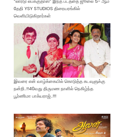
“லார்டு லபக்குதாஸ்” இந்த படத்தை ஜூலை 5- ஆம்
தேதி YSY STUDIOS திரையரங்கில்
வெளியிடுகிறார்கள்
இவரை என் வாழ்க்கையில் கொடுத்த கடவுளுக்கு
நன்றி..!!40வது திருமண நாளில் நெகிழ்ந்த
பூர்ணிமா பாக்யராஜ்..!!!