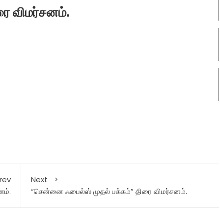
ரை விமர்சனம்.
rev
Next
னம்.
“சென்னை ஃபைல்ஸ் முதல் பக்கம்” திரை விமர்சனம்.