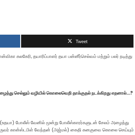
Tweet
ன்விகா கலகேரி, தயாரிப்பாளர் தயா பன்னீர்செல்வம் மற்றும் பலர் நடித்து
ைத்து செல்லும் வழியில் கொலைவெறி தாக்குதல் நடக்கிறது எதனால்…?
 (உதயா) போலீஸ் வேனில் மூன்று போலீஸ்காரர்களுடன் சேலம் அழைத்து
 ஒருவர் கான்ஸ்டபிள் வேந்தன் (அஜ்மல்) கைதி கனகுவை கொலை செய்யும்