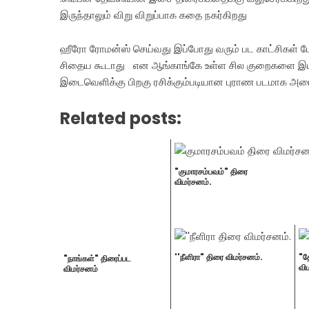
இருந்தாலும் விறு விறுப்பாக கதை நகர்கிறது
ஹீரோ ரோமன்ஸ் செய்வது இப்போது வரும் பட காட்சிகள் ப
சிதைய கூடாது என ஆங்காங்கே உள்ள சில குறைகளை இயக்கு
இடைவெளிக்கு பிறகு ரசிக்கும்படியான புராண படமாக அமைந
Related posts:
"குமாரசம்பவம்" திரை
விமர்சனம்.
''நீளிரா" திரை விமர்சனம்.
"த
"நாங்கள்" திரைப்பட
வி
விமர்சனம்