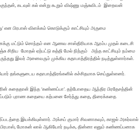
முகுந்தன், கடவுள் கல் என்று கூறும் விஷ்ணு மஞ்சுவிடம் இறைவன்
ு’ என பிரபாஸ் விளக்கம் கொடுக்கும் காட்சியும் அருமை
னக்கு மட்டும் சொந்தம் என ஆணவ சாஸ்திரியாக ஆரம்ப முதல் கடைசி
ஞ்சு சிறிய மோதல் ஏற்பட்டு கத்தி மேல் நிற்கும் அந்த காட்சியும் நம்மை
 இருந்தது இவர் அனைவரும் முக்கிய கதாபாத்திரத்தில் நடித்துள்ளார்கள்.
கியோர் தங்களுடைய கதாபாத்திரங்களில் கச்சிதமாக செய்துள்ளனர்.
ன் கதைதான் இந்த ‘கண்ணப்பா’. தற்போதைய ஆந்திர பிரதேசத்தின்
றப்படும் புராண கதையை கற்பனை சேர்த்து கதை, திரைக்கதை
 இப்படத்தை இயக்கியுள்ளார். அக்சய் குமார் சிவனாகவும், காஜல் அகர்வால்
 பிரபாஸ், மோகன் லால் ஆகியோர் நடிக்க, தின்னா எனும் கண்ணப்பனாக