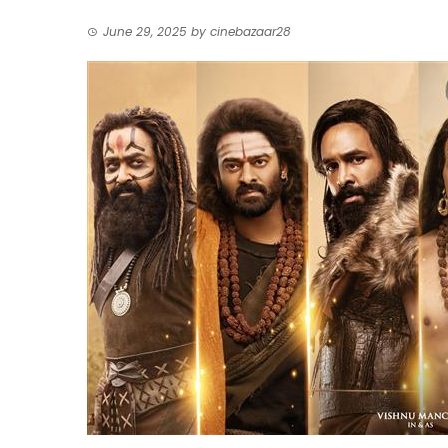
June 29, 2025
by
cinebazaar28