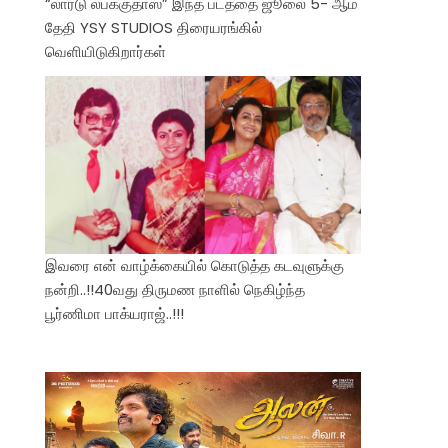
“லார்டு லபக்குதாஸ்” இந்த படத்தை ஜூலை 5- ஆம்
தேதி YSY STUDIOS திரையரங்கில்
வெளியிடுகிறார்கள்
இவரை என் வாழ்க்கையில் கொடுத்த கடவுளுக்கு
நன்றி..!!40வது திருமண நாளில் நெகிழ்ந்த
பூர்ணிமா பாக்யராஜ்..!!!