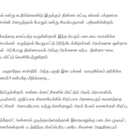
் என்று கூறிக்கொண்டு இருக்கும் தின்னா எப்படி உங்கள் பக்தனாக
்லி அழைத்தால் போதும் என்று சிவபெருமான் பதிலளிக்கிறார்.
ிங்கத்தை கைப்பற்ற வருகின்றான் இந்த பெரும் படையை சமாளிக்க
னமக்கள் கருத்தால் வேறுபாட்டு பிரிந்கிடக்கிறார்கள் அவர்களை ஒன்றாக
கள் அப்போது தின்னாவால் அங்கு பிரச்சனை ஏற்பட தின்னா-வை
 விட்டு வெளியேற்றுகிறார்.
மஹாதேவ சாஸ்திரி அந்த பகுதி இன மக்கள் வாயுலிங்கம் தரிசிக்க
னார்? என்பதே மீதிக்கதை….
யிருக்கிறார். சண்டைக்காட்சிகளில் மிரட்டும் அவர், ரொமான்ஸ்,
டியுள்ளார். குறிப்பாக கிளைமேக்சில் சிறப்பாக அனைவரும் கவனத்தை
 காட்சிகள் அமைதியாக. வந்து சென்றாலும் அவர் பேசும் வசனங்கள் சிறப்பு.
ந்தோம்’, ‘என்னால் முடிந்தவற்றைத்தான் இறைவனுக்கு படைக்க முடியும்’,
சனங்கள்தான் படத்திற்கு மிகப்பெரிய பலமே. சிவனை அனுதினமும்