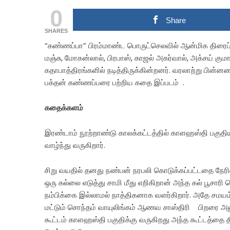
0
Share
SHARES
“கண்ணப்பா” பிரம்மாண்ட பொருட்செலவில் ஆன்மிக திரைப்பட
மஞ்சு, மோகன்லால், பிரபாஸ், காஜல் அகர்வால், அக்சய் குமார
கதாபாத்திரங்களில் நடித்திருக்கின்றனர். வரலாற்று பின
பக்தன் கண்ணப்பரை பற்றிய கதை இப்படம் .
கதைக்களம்
இரண்டாம் நூற்றாண்டு காலக்கட்டத்தில் காளஹஸ்தி பகுதி
வாழ்ந்து வருகிறார்.
சிறு வயதில் தனது நண்பன் நரபலி கொடுக்கப்பட்டதை நேரில
ஒரு கல்லை எடுத்து சாமி மீது எறிகிறான் அந்த கல் பூசாரி
நம்பிக்கை இல்லாமல் நாத்திகனாக வளர்கிறார். அதே சமயம்
மட்டும் சொந்தம் வாயுலிங்கம் ஆணவ சாஸ்திரி பிறரை அனு
கூட்டம் காளஹஸ்தி பகுதிக்கு வருகிறது அந்த கூட்டத்தை