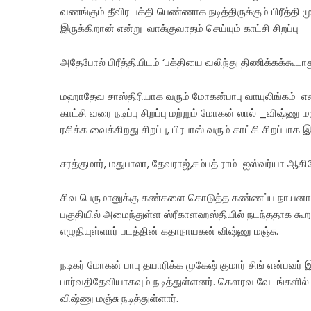
வணங்கும் தீவிர பக்தி பெண்ணாக நடித்திருக்கும் பிரீத்தி 
இருக்கிறான் என்று வாக்குவாதம் செய்யும் காட்சி சிறப்பு
அதேபோல் பிரீத்தியிடம் ‘பக்தியை வலிந்து திணிக்கக்கூடாத
மஹாதேவ சாஸ்திரியாக வரும் மோகன்பாபு வாயுலிங்கம் எ
காட்சி வரை நடிப்பு சிறப்பு மற்றும் மோகன் லால் _விஷ்ணு ம
ரசிக்க வைக்கிறது சிறப்பு, பிரபாஸ் வரும் காட்சி சிறப்பாக
சரத்குமார், மதுபாலா, தேவராஜ்,சம்பத் ராம் ஐஸ்வர்யா ஆ
சிவ பெருமானுக்கு கண்களை கொடுத்த கண்ணப்ப நாயனாரி
பகுதியில் அமைந்துள்ள ஸ்ரீகாளஹஸ்தியில் நடந்ததாக கூ
எழுதியுள்ளார் படத்தின் கதாநாயகன் விஷ்ணு மஞ்சு.
நடிகர் மோகன் பாபு தயாரிக்க முகேஷ் குமார் சிங் என்பவர்
பார்வதிதேவியாகவும் நடித்துள்ளனர். கௌரவ வேடங்களில்
விஷ்ணு மஞ்சு நடித்துள்ளார்.