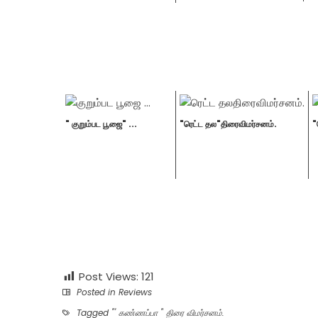
" குறும்பட பூஜை" ...
"ரெட்ட தல"திரைவிமர்சனம்.
"
Post Views:
121
Posted in
Reviews
Tagged
"' கண்ணப்பா " திரை விமர்சனம்.