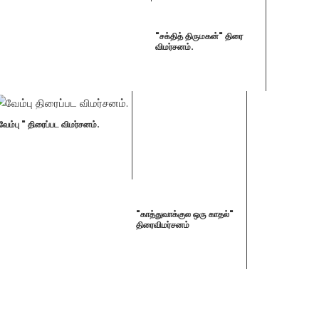
"சக்தித் திருமகன்" திரை
விமர்சனம்.
வேம்பு " திரைப்பட விமர்சனம்.
"காத்துவாக்குல ஒரு காதல்"
திரைவிமர்சனம்