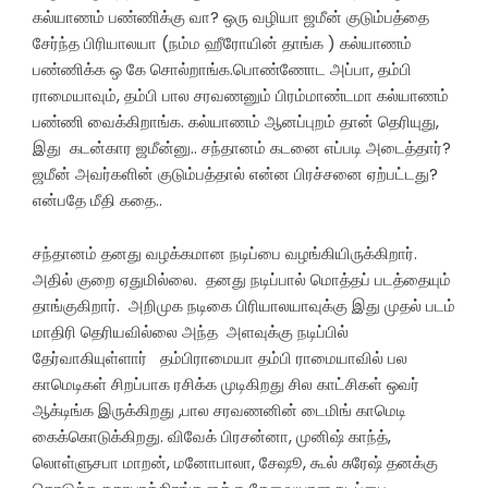
கல்யாணம் பண்ணிக்கு வா? ஒரு வழியா ஜமீன் குடும்பத்தை
சேர்ந்த பிரியாலயா (நம்ம ஹீரோயின் தாங்க ) கல்யாணம்
பண்ணிக்க ஒ கே சொல்றாங்க.பொண்ணோட அப்பா, தம்பி
ராமையாவும், தம்பி பால சரவணனும் பிரம்மாண்டமா கல்யாணம்
பண்ணி வைக்கிறாங்க. கல்யாணம் ஆனப்புறம் தான் தெரியுது,
இது கடன்கார ஜமீன்னு.. சந்தானம் கடனை எப்படி அடைத்தார்?
ஜமீன் அவர்களின் குடும்பத்தால் என்ன பிரச்சனை ஏற்பட்டது?
என்பதே மீதி கதை..
சந்தானம் தனது வழக்கமான நடிப்பை வழங்கியிருக்கிறார்.
அதில் குறை ஏதுமில்லை. தனது நடிப்பால் மொத்தப் படத்தையும்
தாங்குகிறார். அறிமுக நடிகை பிரியாலயாவுக்கு இது முதல் படம்
மாதிரி தெரியவில்லை அந்த அளவுக்கு நடிப்பில்
தேர்வாகியுள்ளார் தம்பிராமையா தம்பி ராமையாவில் பல
காமெடிகள் சிறப்பாக ரசிக்க முடிகிறது சில காட்சிகள் ஒவர்
ஆக்டிங்க இருக்கிறது ,பால சரவணனின் டைமிங் காமெடி
கைக்கொடுக்கிறது. விவேக் பிரசன்னா, முனிஷ் காந்த்,
லொள்ளுசபா மாறன், மனோபாலா, சேஷூ, கூல் சுரேஷ் தனக்கு