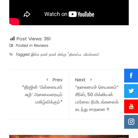
Post Views:
361
Posted in
Reviews
Tagged
இங்க நான் தான் கிங்கு "திரைப்பட விமர்சனம்
Prev
Next
*தீரஜின் ‘பிள்ளையார்
“தலைமைச் செயலகம்”
சுழி’ அனைவரையும்
சீரிஸ், 50 மில்லியன்
மகிழ்விக்கும்*
பார்வை நிமிடங்களைக்
கடந்து சாதனை !!