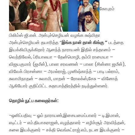
கோபுரம்
பிலிம்ஸ் ஜி.என். அன்புச்செழியன் வழங்க சுஷ்மிதா
அன்புச்செழியன் தயாரித்த “
இங்க நான் தான் கிங்கு “
படத்தை
இயக்கியிருக்கிறார் ஆனந்த் நாராயண் இதில் சந்தானம் –
வெற்றிவேல், ப்ரியாலயா – தேன்மொழி, தம்பி ராமையா –
விஜயகுமார் (ஜமீன்), பாலா சரவணன் – பாலா (சின்னா ஜமீன்),
விவேக் பிரசன்னா – அமல்ராஜ், முனிஷ்காந்த் – பாடி பல்ராம்,
சுவாமிநாதன் – சுவாமி, மாறன் – ரோலக்ஸ்,சேசு – வினோத்
ஆகியோர் குறிப்பிட்ட கதாபாத்திரத்தில் நடித்துள்ளனர்.
தொழில் நுட்ப கலைஞர்கள்:
-ஒளிப்பதிவு – ஓம் நாராயண்,இசையமைப்பாளர் – டி.இமான்,
எடிட்டர் – எம்.தியாகராஜன், எழுத்தாளர் – எழிச்சூர் அரவிந்தன்,
கலை இயக்குனர் – சக்தி வெங்கட்ராஜ்.எம், நடன இயக்குனர் –