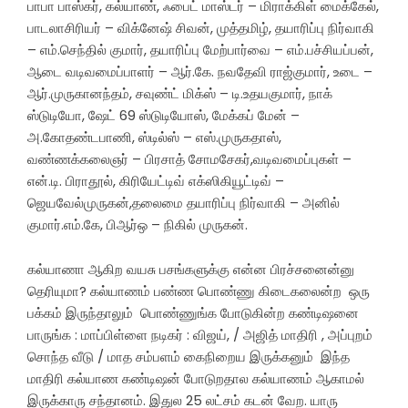
பாபா பாஸ்கர், கல்யாண், ஃபைட் மாஸ்டர் – மிராக்கிள் மைக்கேல்,
பாடலாசிரியர் – விக்னேஷ் சிவன், முத்தமிழ், தயாரிப்பு நிர்வாகி
– எம்.செந்தில் குமார், தயாரிப்பு மேற்பார்வை – எம்.பச்சியப்பன்,
ஆடை வடிவமைப்பாளர் – ஆர்.கே. நவதேவி ராஜ்குமார், உடை –
ஆர்.முருகானந்தம், சவுண்ட் மிக்ஸ் – டி.உதயகுமார், நாக்
ஸ்டுடியோ, ஷேட் 69 ஸ்டுடியோஸ், மேக்கப் மேன் –
அ.கோதண்டபாணி, ஸ்டில்ஸ் – எஸ்.முருகதாஸ்,
வண்ணக்கலைஞர் – பிரசாத் சோமசேகர்,வடிவமைப்புகள் –
என்.டி. பிராதூல், கிரியேட்டிவ் எக்ஸிகியூட்டிவ் –
ஜெயவேல்முருகன்,தலைமை தயாரிப்பு நிர்வாகி – அனில்
குமார்.எம்.கே, பிஆர்ஒ – நிகில் முருகன்.
கல்யாணா ஆகிற வயசு பசங்களுக்கு என்ன பிரச்சனைன்னு
தெரியுமா? கல்யாணம் பண்ண பொண்ணு கிடைகலைன்ற ஒரு
பக்கம் இருந்தாலும் பொண்ணுங்க போடுகின்ற கண்டிஷனை
பாருங்க : மாப்பிள்ளை நடிகர் : விஜய், / அஜித் மாதிரி , அப்புறம்
சொந்த வீடு / மாத சம்பளம் கைநிறைய இருக்கனும் இந்த
மாதிரி கல்யாண கண்டிஷன் போடுறதால கல்யாணம் ஆகாமல்
இருக்காரு சந்தானம். இதுல 25 லட்சம் கடன் வேற. யாரு