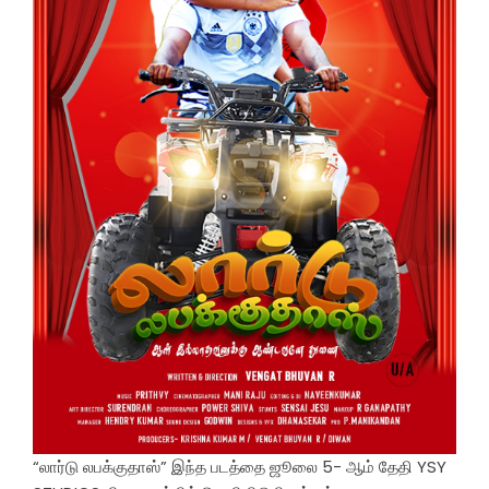
“லார்டு லபக்குதாஸ்” இந்த படத்தை ஜூலை 5- ஆம் தேதி YSY