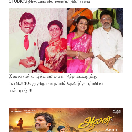
STUDIOS திரையரங்கில் வெளியிடுகிறார்கள்
இவரை என் வாழ்க்கையில் கொடுத்த கடவுளுக்கு
நன்றி..!!40வது திருமண நாளில் நெகிழ்ந்த பூர்ணிமா
பாக்யராஜ்..!!!