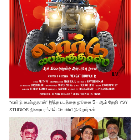
“லார்டு லபக்குதாஸ்” இந்த படத்தை ஜூலை 5- ஆம் தேதி YSY
STUDIOS திரையரங்கில் வெளியிடுகிறார்கள்