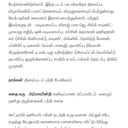
மேற்கொண்டுள்ளார். இந்த படம் பல சர்வதேச திரைப்பட
விழாக்களில் பாராட்டுகளையும், விருதுகளையும் பெற்றுள்ளது.
வேத் ஷங்கர் சுகவனம் இசையமைத்துள்ளார். மற்றும்
இவர்களுடன் : வடிவமைப்பு: விராஜ் பால ஜெ, சிங்க் சவுண்ட்:
முகமது சஜித், ஒலி வடிவமைப்பு: சச்சின் சுதாகரன் ஹரிஹரன்
எம் (சிங்க் சினிமாஸ்), சவுண்ட் மிக்ஸிங்: அரவிந்த் மேனன்,
பப்ளிசிட்டி டிசைன்: பொன் பாலாஜி, தயாரிப்பு நிர்வாகி:
கிருஷ்ணசேகர் டி எஸ், டிஐ: யுகேந்திரா (கிராஃப்ட்ஸ் வொர்க்ஸ்),
தயாரிப்பு ஒருங்கிணைப்பு: சாதிக் ஏ எம், மக்கள் தொடர்பு: நிகில்
முருகன்.
நாங்கள்
‘ திரைப்படம் பற்றி பேசுவோம்
கதை கரு அம்மாயின்றி
கண்டிப்பாண அப்பாவிடம் வளரும்
மூன்று குழந்தைகள் பற்றி கதை
ஊட்டியில் தனியார் பள்ளி நடத்தி வருபவரான அப்துல் ரபே,
கருத்து வேறுபாடு காரணமாக மனைவியை விட்டு பிரிந்து