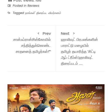
Post Views:
166
Posted in
Reviews
Tagged
நாங்கள்' திரைப்பட விமர்சனம்
Prev
Next
சான்ஃப்ரான்சிஸ்கோவில்
ஹாலிவுட் பிரபலங்களின்
சந்தித்துக்கொண்ட
பாராட்டு மழையில்
சாதனைத் தமிழர்கள்!*
தமிழர் தயாரித்த ‘சிட்டி
ஆப் ட்ரீம்ஸ்’ஹாலிவுட்
திரைப்படம் …..