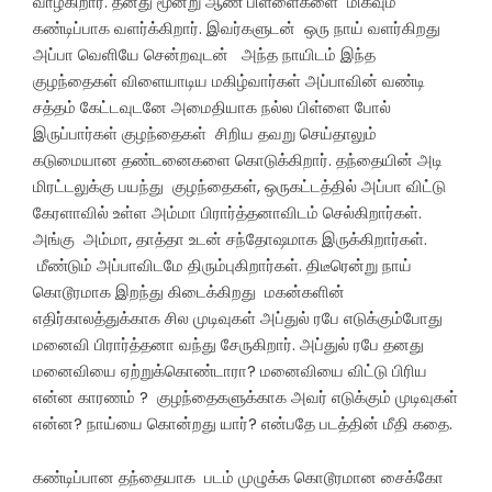
வாழ்கிறார். தனது மூன்று ஆண் பிள்ளைகளை மிகவும்
கண்டிப்பாக வளர்க்கிறார். இவர்களுடன் ஒரு நாய் வளர்கிறது
அப்பா வெளியே சென்றவுடன் அந்த நாயிடம் இந்த
குழந்தைகள் விளையாடிய மகிழ்வார்கள் அப்பாவின் வண்டி
சத்தம் கேட்டவுடனே அமைதியாக நல்ல பிள்ளை போல்
இருப்பார்கள் குழந்தைகள் சிறிய தவறு செய்தாலும்
கடுமையான தண்டனைகளை கொடுக்கிறார். தந்தையின் அடி
மிரட்டலுக்கு பயந்து குழந்தைகள், ஒருகட்டத்தில் அப்பா விட்டு
கேரளாவில் உள்ள அம்மா பிரார்த்தனாவிடம் செல்கிறார்கள்.
அங்கு அம்மா, தாத்தா உடன் சந்தோஷமாக இருக்கிறார்கள்.
மீண்டும் அப்பாவிடமே திரும்புகிறார்கள். திடீரென்று நாய்
கொடூரமாக இறந்து கிடைக்கிறது மகன்களின்
எதிர்காலத்துக்காக சில முடிவுகள் அப்துல் ரபே எடுக்கும்போது
மனைவி பிரார்த்தனா வந்து சேருகிறார். அப்துல் ரபே தனது
மனைவியை ஏற்றுக்கொண்டாரா? மனைவியை விட்டு பிரிய
என்ன காரணம் ? குழந்தைகளுக்காக அவர் எடுக்கும் முடிவுகள்
என்ன? நாய்யை கொன்றது யார்? என்பதே படத்தின் மீதி கதை.
கண்டிப்பான தந்தையாக படம் முழுக்க கொடூரமான சைக்கோ