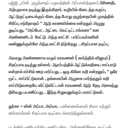
புஜ்ஜி_யின் குழந்தைப் பருவத்தின் அப்பாவித்தனம்
பிரிணதி,
அற்புதமாக நடித்து இருக்கிறார். வழியில் கிடைத்த கருப்பு
ஆட்டுகுட்டியைக்கும் கிடைத்த போது குழந்தையின் முகத்தில்
சிரிப்பு
சந்தோஷம்
“ ஆடு காணவில்லை என்றதும் அழுது
துடிப்பது, “அய்யோ.. ஆட்டை வெட்டிட்டாங்களா” என
அண்ணனிடம் கேட்டு அந்த காட்சி பார்ப்பவர்களின்
கண்ணுக்குள்ளே அந்த காட்சி நிற்கிறது …சிறப்பான நடிப்பு.
அவரது அண்ணனாக வரும் சரவணன் ( கார்த்திக் விஜயும்)
சிறப்பாக நடித்து உள்ளார். ஆரம்பத்தில் ஆட்டுக்கறியை சாப்பாடு
என்றால் எச்சில் ஊற பார்ப்பது… ஒரு கிலோ கறி என்றலும், “ ஒரே
மூட்ட சாப்பிட்டுவான் , தங்கையின் அழுகை பார்த்ததும் கறி
சாப்பிடுவதையே விட்டுவிட்டான் சரவணன் ஆடு தேடி அலைந்து
திரிவது பயணிப்பது… இந்த சிறுவனுக்கும் பாராட்டுகள்.
துர்கா – வின் அப்பா, அம்மா,
பண்ணைக்காரர் சிவா மற்றும்
ஊர்காரர்கள் சிறப்பாக நடிப்பை கொடுத்துள்ளனர்.
படத்தில் பணியாற்றிய ஒளிப்பதிவு , பின்னனிஇசை, எடிட்டிங்