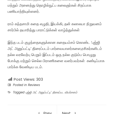
மற்றும் அனைத்து தொழில்நுட்ப கலைஞர்கள் சிறப்பாக
பணியாற்றியுள்ளனர்.
ராம் கந்தசாமி கதை எழுதி, இயக்கி, தன் கலாலயா நிறுவனம்
சார்பில் தயாரித்து பாராட்டுக்கள் வாழ்த்துக்கள்
இந்த படம் குழந்தைகளுக்கான கதையம்சம் கொண்ட ‘புஜ்ஜி
அட் அனுப்பட்டி’ திரைப்படம் பார்வையாளர்களை,ரசிகர்களிடம்
நல்ல வரவேற்பு பெறும் இப்படம் ஒரு நல்ல குடும்ப பொழுது
போக்கு மற்றும் செல்ல பிராணிகளை வளர்பவர்கள் கண்டிப்பாக
பார்க்க வேண்டிய படம்.
Post Views:
303
Posted in
Reviews
Tagged
புஜ்ஜி அட் அனுப்பட்டி’ திரைப்பட விமர்சனம்
Prev
Next