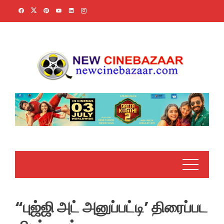
Skip
to
content
“புஜ்ஜி அட் அனுப்பட்டி’ திரைப்பட