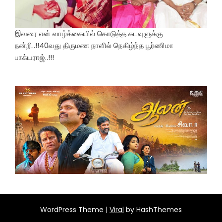
இவரை என் வாழ்க்கையில் கொடுத்த கடவுளுக்கு
நன்றி..!!40வது திருமண நாளில் நெகிழ்ந்த பூர்ணிமா
பாக்யராஜ்..!!!
WordPress Theme |
Viral
by HashThemes