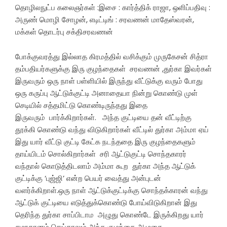
தொழிலநுட்ப கலைஞர்கள் :இசை : கார்த்திக் ராஜா, ஒளிப்பதிவு :
அருண் மொழி சோழன், எடிட்டிங் : சரவணன் மாதேஸ்வரன்,
மக்கள் தொடர்பு சக்திசரவணன்
போக்குவரத்து இல்லாத கிரமத்தில் வசிக்கும் முருகேசன் சித்ரா
தம்பதியர்களுக்கு இரு குழந்தைகள் சரவணன் ,துர்கா இவர்கள்
இருவரும் ஒரு நாள் பள்ளியில் இருந்து வீட்டுக்கு வரும் போது
ஒரு கருப்பு ஆட்டுக்குட்டி அனாதையா நின்று கொண்டு முள்
செடியில் சத்தமிட்டு கொண்டிருந்தது இதை
இருவரும் பார்க்கிறார்கள். அந்த குட்டியை தன் வீட்டிற்கு
தூக்கி கொண்டு வந்து விடுகிறார்கள் வீட்டில் துர்கா அம்மா ஏய்
இது யார் வீட்டு குட்டி கேட்க நடந்ததை இரு குழந்தைகளும்
தாய்யிடம் சொல்கிறார்கள் சரி ஆட்டுகுட்டி சொந்தகாரர்
வந்தால் கொடுத்திடலாம் அம்மா கூற துர்கா அந்த ஆட்டுக்
குட்டிக்கு ‘புஜ்ஜி’ என்ற பெயர் வைத்து அன்புடன்
வளர்க்கிறாள்.ஒரு நாள் ஆட்டுக்குட்டிக்கு சொந்தக்காரன் வந்து
ஆட்டுக் குட்டியை எடுத்துக்கொண்டு போய்விடுகிறான் இது
தெரிந்த துர்கா சாப்பிடாம அழுது கொண்டே இருக்கிறது யார்
சமாதானம் செய்தாலும் அந்த குழந்தை அழுகை