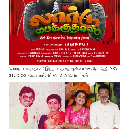
“லார்டு லபக்குதாஸ்” இந்த படத்தை ஜூலை 5- ஆம் தேதி YSY
STUDIOS திரையரங்கில் வெளியிடுகிறார்கள்