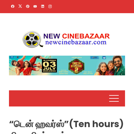
Skip
to
content
“டென் ஹவர்ஸ்”(Ten hours)