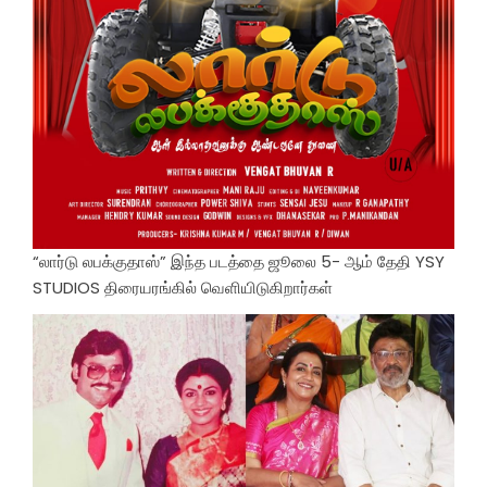
“லார்டு லபக்குதாஸ்” இந்த படத்தை ஜூலை 5- ஆம் தேதி YSY
STUDIOS திரையரங்கில் வெளியிடுகிறார்கள்