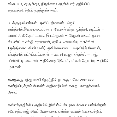
சுப்பையா, ஷருமிஷா, நிரஞ்சனா ஆகியோர் குறிப்பிட்ட
கதபாத்திரத்தில் நடித்துள்ளனர்.
படக்குழுவினர்கள்:-ஒளிப்பதிவாளர் -ஜெய்
கார்த்திக்,இசையமைப்பாளர்-கே.எஸ்.சுந்தரமூர்த்தி, எடிட்டர் –
லாரன்ஸ் கிஷோர், கலை இயக்குனர் – அருண் சங்கர் துரை,
ஸ்டண்ட் – சக்தி சரவணன், ஒலி வடிவமைப்பு – சச்சின்
(ஒத்திசைவு சினிமாஸ்), ஒலிக்கலவை – அரவிந்த் மேனன்,
உற்பத்திக் கட்டுப்பாட்டாளர் – பாரதி ராஜா, ஸ்டில்ஸ் – ராஜ்,
பப்ளிசிட்டி டிசைனர் – தினேஷ் அசோக்,மக்கள் தொடர்பு – நிகில்
முருகன்
கதை கரு
பத்து மணி நேரத்தில் நடக்கும் கொலைகளை
கண்டுபிடிக்கும் போலீஸ் அதிகாரியின் கதை. கதைக்களம்
சேலம்
கள்ளக்குறிச்சி பகுதியில் இன்ஸ்பெக்டராக வேலை பார்க்கிறார்
சிபி சத்யராஜ் அவர் வேலையை பார்க்க காவல் நிலையத்தில்