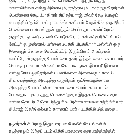
ஒரு புகார் வருகிறது எங்க பெண்ணை நேற்றிலிருந்து
காணவில்லை என்று அம்மாவும், தாத்தாவும் புகார் தருகிறார்கள்.
பெண்ணை தேடி போகிறார் சிபிசத்யராஜ். இவர் தேடி போகும்
சமயத்தில் ‘ஐம்பொன் டிராவல்ஸ்’ தனியார் பேருந்தில் ஒரு இளம்
பெண்ணை பாலியல் துன்புறுத்தல் செய்வதாக கண்ட்ரோல்
ரூமுக்கு ஒருவர் தகவல் கொடுக்கிறார் .கள்ளக்குறிச்சி டோல்
கேட்டிற்கு முன்னால் பஸ்ஸை மடக்கி பிடிக்கிறார் .பஸ்ஸில் ஒரு
இளைஞர் கொலை செய்யப்பட்டு இருக்கிறார் அவர்தான்
கண்ட்ரோல் ரூமுக்கு போன் செய்தவர் இந்தக் கொலையை யார்
செய்தது பஸ் பயணிகளிடம் கேட்டால் நான் இல்ல நீ இல்லை
என்று சொல்லுகிறார்கள் பயணிகளை அனைவரும் காவல்
நிலையத்துக்கு அழைத்து வருகிறார் ஒவ்வொருத்தராக
அழைத்து போலீஸ் விசாரணை செய்கிறார் காணாமல்
போனதாக புகார் தந்த பெண்ணிற்கும் இந்தக் கொலைக்கும்
என்ன தொடர்பு? தொடர்ந்து சில பிரச்சனைகளை சந்திக்கிறார்
சிபிராஜ் இதற்கெல்லாம் காரணம் யார்? படத்தில் மீதி கதை ..
நடிகர்கள்
சிபிராஜ் இதுவரை பல போலீஸ் வேடங்களில்
நடித்தாலும் இந்தப் படம் வித்தியாசமான கதாபாத்திரத்தில்