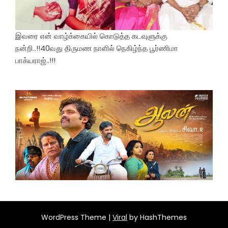
இவரை என் வாழ்க்கையில் கொடுத்த கடவுளுக்கு
நன்றி..!!40வது திருமண நாளில் நெகிழ்ந்த பூர்ணிமா
பாக்யராஜ்..!!!
WordPress Theme |
Viral
by HashThemes