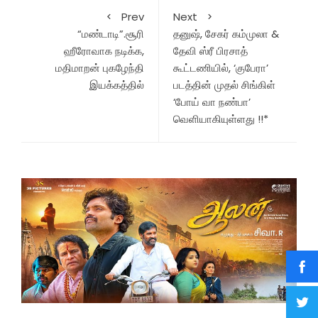
Prev
Next
“மண்டாடி”.சூரி
தனுஷ், சேகர் கம்முலா &
ஹீரோவாக நடிக்க,
தேவி ஸ்ரீ பிரசாத்
மதிமாறன் புகழேந்தி
கூட்டணியில், ‘குபேரா’
இயக்கத்தில்
படத்தின் முதல் சிங்கிள்
‘போய் வா நண்பா’
வெளியாகியுள்ளது !!*