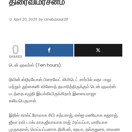
திரைவிமர்சனம்
April 20, 2025
by
cinebazaar28
0
SHARES
டென் ஹவர்ஸ் (Ten hours).
டூவின் ஸ்டூடியோஸ் பிரைவேட் லிமிடெட் சார்பில் லதா பாலு
மற்றும் துர்கைனி வினோத் தயாரித்திருக்கும் டென் ஹவர்ஸ்
படத்தை எழுதி இயக்கியிருக்கிறார் இளையராஜா
கலியபெருமாள்.
இதில் காஸ்ட்ரோவாக சிபி சத்யராஜ், எஸ்ஐ மணியாக கஜராஜ்,
ஜீவா ரவி டாக்டராக,ஜீவாவாக ராஜ் அய்யப்பா, மாரியாக
முருகதாஸ், மெய்யப்பனாக திலீபன், உதயா, தங்கதுரை, சரவண