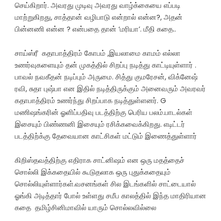
செய்கிறார். அவரது முடிவு அவரது வாழ்க்கையை எப்படி
மாற்றுகிறது, சாத்தான் வழிபாடு என்றால் என்ன?, அதன்
பின்னணி என்ன ? என்பதை தான் ‘மரியா’. மீதி கதை..
சாய்ஸ்ரீ கதாபாத்திரம் கோபம் ,இயலாமை காமம் எல்லா
உணர்வுகளையும் தன் முகத்தில் சிறப்பு நடித்து காட்டியுள்ளார் .
பாவல் நவகீதன் நடிப்பும் அருமை. சித்து குமரேசன், விக்னேஷ்
ரவி, சுதா புஷ்பா என இதில் நடித்திருக்கும் அனைவரும் அவரவர்
கதாபாத்திரம் உணர்ந்து சிறப்பாக நடித்துள்ளனர். G
மணிஷங்கரின் ஓளிப்பதிவு படத்திற்கு பெரிய பலம்.பாடல்கள்
இசையும் பிண்ணனி இசையும் ரசிக்கவைக்கிறது. எடிட்டர்
படத்திற்க்கு தேவையான காட்சிகள் மட்டும் இணைத்துள்ளார்
கிறிஸ்தவத்திற்கு எதிராக சாட்னிஷம் என ஒரு மதத்தைச்
சொல்லி இக்கதையில் கூடுதலாக ஒரு புதுக்கதையும்
சொல்லியுள்ளார்கள்.வசனங்கள் சில இடங்களில் சாட்டையால்
ஓங்கி அடித்தார் போல் உள்ளது சமீப காலத்தில் இந்த மாதிரியான
கதை தமிழ்சினிமாவில் யாரும் சொல்லவில்லை