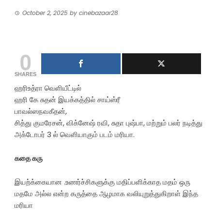
October 2, 2025
by
cinebazaar28
0
SHARES
ஹரிஉத்ரா வெளியீட்டில்
ஹரி கே சுதன் இயக்கத்தில் சாய்ஸ்ரீ
பாவல்ஸநவகீதன்,
சித்து குமரேசன், விக்னேஷ் ரவி, சுதா புஷ்பா, மற்றும் பலர் நடித்து
அக்டோபர் 3 ல் வெளியாகும் படம் மரியா.
கதை கரு
இயற்க்கையான .உணர்ச்சிகளுக்கு மதிப்பளிக்காத மதம் ஒரு
மதமே அல்ல என்ற கருத்தை ஆழமாக வலியுறுத்துகிறாள் இந்த
மரியா