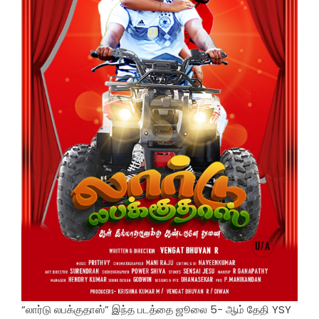
“லார்டு லபக்குதாஸ்” இந்த படத்தை ஜூலை 5- ஆம் தேதி YSY