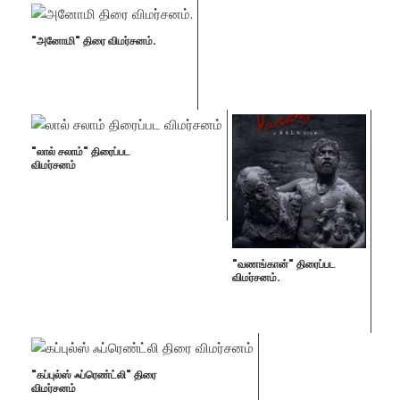
"அனோமி" திரை விமர்சனம்.
"லால் சலாம்" திரைப்பட
விமர்சனம்
"வணங்கான்" திரைப்பட
விமர்சனம்.
"கப்புல்ஸ் ஃப்ரெண்ட்லி" திரை
விமர்சனம்