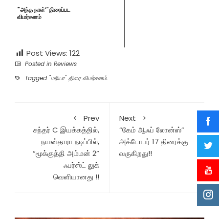
"அந்த நாள்’'திரைப்பட
விமர்சனம்
Post Views:
122
Posted in
Reviews
Tagged
"மரியா" திரை விமர்சனம்.
Prev
Next
சுந்தர் C இயக்கத்தில்,
“கேம் ஆஃப் லோன்ஸ்”
நயன்தாரா நடிப்பில்,
அக்டோபர் 17 திரைக்கு
“மூக்குத்தி அம்மன் 2”
வருகிறது!!
ஃபர்ஸ்ட் லுக்
வெளியானது !!