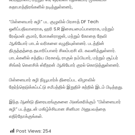
கதாபாத்திரங்களில் நடித்துள்ளனர்,
“பிள்ளையார் சுழி” பட குழுவில் பிரசாத் DF Tech
ஒளிப்பதிவாளராக, ஹரி S.R இசையமைப்பாளராக, மற்றும்
ரேஷ்மன் குமார், மோகன்ராஜன், மற்றும் கோதை தேவி
ஆகியோர் பாடல் வரிகளை எழுதியுள்ளனர். படத்தின்
திருத்தத்தை தயாரிப்பாளர் சிலம்பரசி வி. கவனித்துள்ளார்.
பாடல்களில் சத்திய பிரகாஷ், ராகுல் நம்பியார், மற்றும் சூப்பர்
சிங்கர் கௌசிக் ஸ்ரீதரன் ஆகியோர் குரல் கொடுத்துள்ளனர்.
பிள்ளையார் சுழி நியூயார்க் திரைப்பட விழாவில்
தேர்ந்தெடுக்கப்பட்டு சமீபத்தில் இறுதிச் சுற்றில் இடம் பிடித்தது.
இந்த ஆண்டு திரையரங்குகளை அலங்கரிக்கும் “பிள்ளையார்
சுழி” படத்துடன் மகிழ்ச்சியான சினிமா அனுபவத்தை
எதிர்நோக்குங்கள்.
Post Views:
254