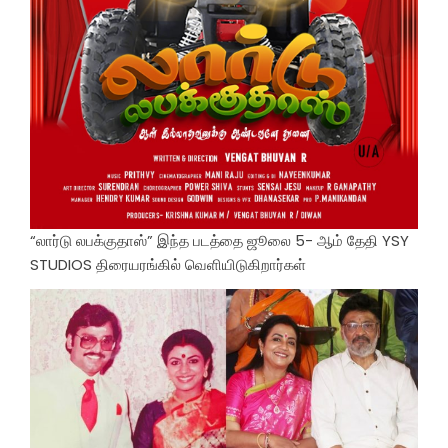
“லார்டு லபக்குதாஸ்” இந்த படத்தை ஜூலை 5- ஆம் தேதி YSY
STUDIOS திரையரங்கில் வெளியிடுகிறார்கள்