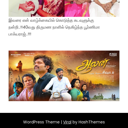
இவரை என் வாழ்க்கையில் கொடுத்த கடவுளுக்கு
நன்றி..!!40வது திருமண நாளில் நெகிழ்ந்த பூர்ணிமா
பாக்யராஜ்..!!!
WordPress Theme |
Viral
by HashThemes