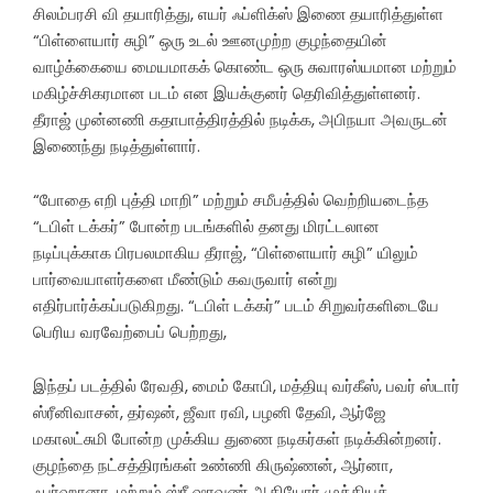
சிலம்பரசி வி தயாரித்து, எயர் ஃப்ளிக்ஸ் இணை தயாரித்துள்ள
“பிள்ளையார் சுழி” ஒரு உடல் ஊனமுற்ற குழந்தையின்
வாழ்க்கையை மையமாகக் கொண்ட ஒரு சுவாரஸ்யமான மற்றும்
மகிழ்ச்சிகரமான படம் என இயக்குனர் தெரிவித்துள்ளனர்.
தீராஜ் முன்னணி கதாபாத்திரத்தில் நடிக்க, அபிநயா அவருடன்
இணைந்து நடித்துள்ளார்.
“போதை எறி புத்தி மாறி” மற்றும் சமீபத்தில் வெற்றியடைந்த
“டபிள் டக்கர்” போன்ற படங்களில் தனது மிரட்டலான
நடிப்புக்காக பிரபலமாகிய தீராஜ், “பிள்ளையார் சுழி” யிலும்
பார்வையாளர்களை மீண்டும் கவருவார் என்று
எதிர்பார்க்கப்படுகிறது. “டபிள் டக்கர்” படம் சிறுவர்களிடையே
பெரிய வரவேற்பைப் பெற்றது,
இந்தப் படத்தில் ரேவதி, மைம் கோபி, மத்தியு வர்கீஸ், பவர் ஸ்டார்
ஸ்ரீனிவாசன், தர்ஷன், ஜீவா ரவி, பழனி தேவி, ஆர்ஜே
மகாலட்சுமி போன்ற முக்கிய துணை நடிகர்கள் நடிக்கின்றனர்.
குழந்தை நட்சத்திரங்கள் உண்ணி கிருஷ்ணன், ஆர்னா,
ஃபர்ஹானா, மற்றும் ஸ்ரீ ஷரவண் ஆகியோர் முக்கியக்