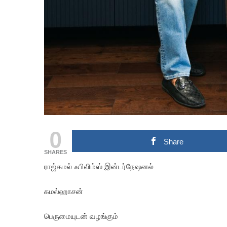
0
Share
SHARES
ராஜ்கமல் ஃபிலிம்ஸ் இன்டர்நேஷனல்
கமல்ஹாசன்
பெருமையுடன் வழங்கும்