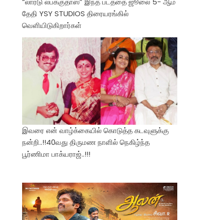
“லார்டு லபக்குதாஸ்” இந்த படத்தை ஜூலை 5- ஆம்
தேதி YSY STUDIOS திரையரங்கில்
வெளியிடுகிறார்கள்
இவரை என் வாழ்க்கையில் கொடுத்த கடவுளுக்கு
நன்றி..!!40வது திருமண நாளில் நெகிழ்ந்த
பூர்ணிமா பாக்யராஜ்..!!!