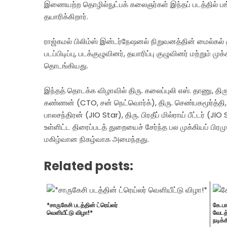
இணையற்ற தொழில்நுட்பக் கலைஞர்கள் இந்தப் படத்தில் பங
தயாரிக்கிறார்.
ராஜ்கமல் பிலிம்ஸ் இன்டர்நேஷனல் நிறுவனத்தின் மைல்கல் 
படப்பிடிப்பு, படக்குழுவினர், தயாரிப்பு குழுவினர் மற்று
தொடங்கியது.
இந்தத் தொடக்க விழாவில் திரு. கலைப்புலி எஸ். தாணு, திரு.
கண்ணன் (CTO, சன் நெட்வொர்க்), திரு. செண்பகமூர்த்தி, திர
பாலசந்திரன் (JIO Star), திரு. பிரதீப் மில்ராய் பீட்டர்
உள்ளிட்ட திரைப்படத் துறையைச் சேர்ந்த பல முக்கியப் பிர
மகிழ்வான நிகழ்வாக அமைந்தது.
Related posts:
*சாருகேசி படத்தின் ட்ரெய்லர்
கே.பா
வெளியீட்டு விழா!*
வேடத்
நடிக்க