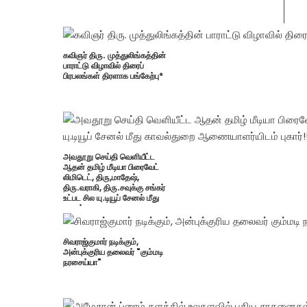
கவிஞர் திரு. முத்துலிங்கத்தின்
பாராட்டு விழாவில் திரைப்
பிரபலங்கள் திரளாக பங்கேற்பு*
அவதூறு செய்தி வெளியீட்ட
ஆதன் தமிழ் மீடியா பிரைவேட்
லிமிடெட், திரு,மாதேஷ்,
திரு.வராகி, திரு.சவுக்கு சங்கர்
உட்பட சில யு.டியூப் சேனல் மீது
காவல்துறை
ஆணையாளர்யிடம் புகார்!!
சிவராஜ்குமார் நடிக்கும்,
அன்புக்குரிய தலைவர் "கும்மடி
நரசைய்யா"