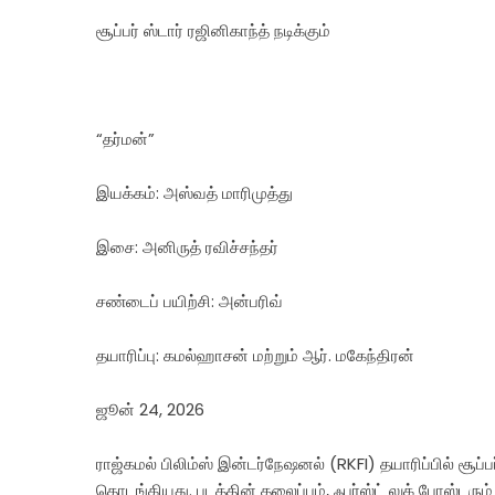
சூப்பர் ஸ்டார் ரஜினிகாந்த் நடிக்கும்
“தர்மன்”
இயக்கம்: அஸ்வத் மாரிமுத்து
இசை: அனிருத் ரவிச்சந்தர்
சண்டைப் பயிற்சி: அன்பரிவ்
தயாரிப்பு: கமல்ஹாசன் மற்றும் ஆர். மகேந்திரன்
ஜூன் 24, 2026
ராஜ்கமல் பிலிம்ஸ் இன்டர்நேஷனல் (RKFI) தயாரிப்பில் சூப்பர் 
தொடங்கியது. படத்தின் தலைப்பும், ஃபர்ஸ்ட் லுக் போஸ்டரு