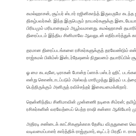
கமல்ஹாசன், சூப்பர் ஸ்டார் ரஜினிகாந்த் இருவருமே கடந்த 
திகழ்பவர்கள். இந்த இருபெரும் நாயகர்களுக்கு இடையேயான 
பிரியமும் மரியாதையும் அபூர்வமானது. கமல்ஹாசன் தயாரிப்ப
திரைப்படம் இந்திய சினிமாவே ஆவலுடன் எதிர்பார்த்துக் காத
தரமான திரைப்படங்களை ரசிகர்களுக்குத் தரவேண்டும் என
ராஜ்கமல் பிலிம்ஸ் இன்டர்நேஷனல் நிறுவனம் தயாரிப்பில் 
ஓ மை கடவுளே, டிராகன் போன்ற ப்ளாக் பஸ்டர் ஹிட் ப
என்று கொண்டாடப்படும் அஸ்வத் மாரிமுத்து இந்தப் படத்
பெற்றிருக்கும் அனிருத் ரவிச்சந்தர் இசையமைக்கிறார்.
தென்னிந்திய சினிமாவின் முன்னணி நடிகை சிம்ரன்; தமிழ்,
ரசிகர்களின் வரவேற்பைப் பெற்ற ராஷி கன்னா ஆகியோர் முக
அதிரடி சண்டைக் காட்சிகளுக்காக தேசிய விருதுகளை வென்ற 
வடிவமைப்பாளர் கார்த்திக் ராஜ்குமார், எடிட்டர் பிரதீப்