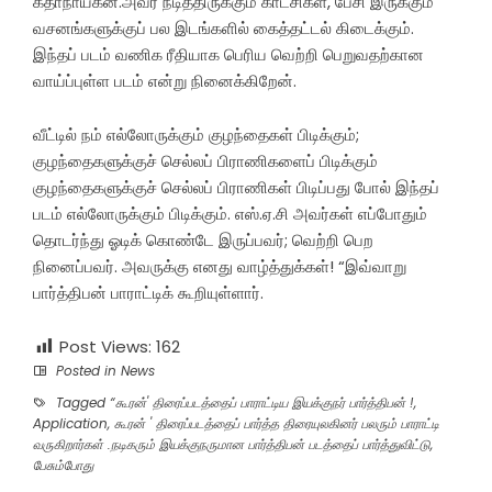
கதாநாயகன்.அவர் நடித்திருக்கும் காட்சிகள், பேசி இருக்கும்
வசனங்களுக்குப் பல இடங்களில் கைத்தட்டல் கிடைக்கும்.
இந்தப் படம் வணிக ரீதியாக பெரிய வெற்றி பெறுவதற்கான
வாய்ப்புள்ள படம் என்று நினைக்கிறேன்.
வீட்டில் நம் எல்லோருக்கும் குழந்தைகள் பிடிக்கும்;
குழந்தைகளுக்குச் செல்லப் பிராணிகளைப் பிடிக்கும்
குழந்தைகளுக்குச் செல்லப் பிராணிகள் பிடிப்பது போல் இந்தப்
படம் எல்லோருக்கும் பிடிக்கும். எஸ்.ஏ.சி அவர்கள் எப்போதும்
தொடர்ந்து ஓடிக் கொண்டே இருப்பவர்; வெற்றி பெற
நினைப்பவர். அவருக்கு எனது வாழ்த்துக்கள்! “இவ்வாறு
பார்த்திபன் பாராட்டிக் கூறியுள்ளார்.
Post Views:
162
Posted in
News
Tagged
“கூரன்' திரைப்படத்தைப் பாராட்டிய இயக்குநர் பார்த்திபன் !
,
Application
,
கூரன் ' திரைப்படத்தைப் பார்த்த திரையுலகினர் பலரும் பாராட்டி
வருகிறார்கள் .நடிகரும் இயக்குநருமான பார்த்திபன் படத்தைப் பார்த்துவிட்டு
,
பேசும்போது