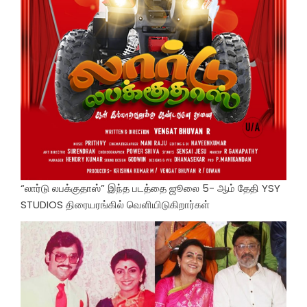
“லார்டு லபக்குதாஸ்” இந்த படத்தை ஜூலை 5- ஆம் தேதி YSY
STUDIOS திரையரங்கில் வெளியிடுகிறார்கள்