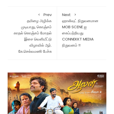
Prev
Next
தமிழை அழிக்க
ஹாலிவுட் நிறுவனமான
முடியாது, கொஞ்சம்
MOB SCENE ஐ
காதல் கொஞ்சம் மோதல்
கைப்பற்றியது
இசை வெளியீட்டு
CONNEKKT MEDIA
விழாவில் ஆர்.
நிறுவனம் !!
கே.செல்வமணி பேச்சு