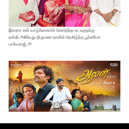
இவரை என் வாழ்க்கையில் கொடுத்த கடவுளுக்கு
நன்றி..!!40வது திருமண நாளில் நெகிழ்ந்த பூர்ணிமா
பாக்யராஜ்..!!!