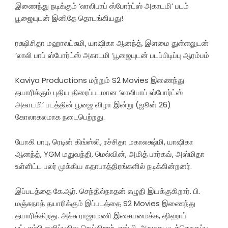
இணைந்து நடிக்கும் ‘லாலிபாப் ஸ்போர்ட்ஸ் அகாடமி’ படம்
பூஜையுடன் இனிதே தொடங்கியது!
ரக்ஷிசிதா மஹாலட்சுமி, யாஷிகா ஆனந்த், இளமை துள்ளலுடன்
‘லாலி பாப் ஸ்போர்ட்ஸ் அகாடமி ‘பூஜையுடன் படப்பிடிப்பு ஆரம்பம்
Kaviya Productions மற்றும் S2 Movies இணைந்து
தயாரிக்கும் புதிய திரைப்படமான ‘லாலிபாப் ஸ்போர்ட்ஸ்
அகாடமி’ படத்தின் பூஜை விழா இன்று (ஜூன் 26)
கோலாகலமாக நடைபெற்றது.
யோகி பாபு, ரெடின் கிங்ஸ்லி, ரச்சிதா மகாலக்ஷ்மி, யாஷிகா
ஆனந்த், YGM மதுவந்தி, மெல்வின், அமித் பார்கவ், அஸ்மிதா
உள்ளிட்ட பலர் முக்கிய கதாபாத்திரங்களில் நடிக்கின்றனர்.
இப்படத்தை கே.ஆர். செந்தில்நாதன் எழுதி இயக்குகிறார். பி.
மஞ்சுநாத் தயாரிக்கும் இப்படத்தை S2 Movies இணைந்து
தயாரிக்கிறது. அச்சு ராஜாமணி இசையமைக்க, ஷிஹாப்
பட்டாம்பி ஒளிப்பதிவு செய்கிறார். எஸ்.பி. அகமது படத்தொகுப்பு