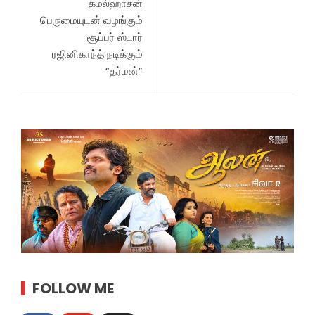
கமல்ஹாசன்
பெருமையுடன் வழங்கும்
சூப்பர் ஸ்டார்
ரஜினிகாந்த் நடிக்கும்
“தர்மன்”
FOLLOW ME