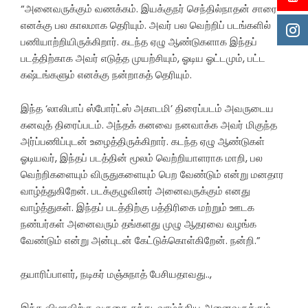
“அனைவருக்கும் வணக்கம். இயக்குநர் செந்தில்நாதன் சாரை
எனக்கு பல காலமாக தெரியும். அவர் பல வெற்றிப் படங்களில்
பணியாற்றியிருக்கிறார். கடந்த ஏழு ஆண்டுகளாக இந்தப்
படத்திற்காக அவர் எடுத்த முயற்சியும், ஓடிய ஓட்டமும், பட்ட
கஷ்டங்களும் எனக்கு நன்றாகத் தெரியும்.
இந்த ‘லாலிபாப் ஸ்போர்ட்ஸ் அகாடமி’ திரைப்படம் அவருடைய
கனவுத் திரைப்படம். அந்தக் கனவை நனவாக்க அவர் மிகுந்த
அர்ப்பணிப்புடன் உழைத்திருக்கிறார். கடந்த ஏழு ஆண்டுகள்
ஓடியவர், இந்தப் படத்தின் மூலம் வெற்றியாளராக மாறி, பல
வெற்றிகளையும் விருதுகளையும் பெற வேண்டும் என்று மனதார
வாழ்த்துகிறேன். படக்குழுவினர் அனைவருக்கும் எனது
வாழ்த்துகள். இந்தப் படத்திற்கு பத்திரிகை மற்றும் ஊடக
நண்பர்கள் அனைவரும் தங்களது முழு ஆதரவை வழங்க
வேண்டும் என்று அன்புடன் கேட்டுக்கொள்கிறேன். நன்றி.”
தயாரிப்பாளர், நடிகர் மஞ்சுநாத் பேசியதாவது..,
இந்த விழாவிற்கு வருகை தந்து, வாழ்த்திய அனைவருக்கும்