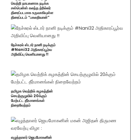
வெற்றி நாயகனாக நடிக்க
சஸ்பென்ஸ் கலந்த த்ரில்லர்
திரைப்படமாக உருவாகியுள்ள
திரைப்படம் “பகலறிவான்”
நேச்சுரல் ஸ்டார் நானி நடிக்கும்
#Nani32 அதிகாரப்பூர்வ
அறிவிப்பு வெளியானது !!
தமிழக வெற்றிக் கழகத்தின்
செயற்குழுவில் 20க்கும்
மேற்பட்ட தீர்மானங்கள்
நிறைவேற்றம்
எழுத்தாளர் ஜெயமோகனின்