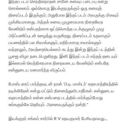
இந்தப் படம் செந்தில்நாதன் சாரின் கனவுப் படைப்பு என்று
சொல்லலாம். ஒவ்வொரு இயக்குநருக்கும் ஒரு கனவுத்
திரைப்படம் இருக்கும்; அதுபோல இந்தப் படம் அவருக்கு மிகவும்
முக்கியமானது. அந்தக் கனவு முழுமையாக நிறைவேற
வேண்டும் என்பதற்காக ஒட்டுமொத்த படக்குழுவும் முழு
அர்ப்பணிப்புடன் உழைத்து வருகிறது. திரைப்படம் உருவாகும்
பயணத்தில் பல சிரமங்களும், எதிர்பாராத சவால்களும்
வந்தாலும், அவற்றையெல்லாம் கடந்து இன்று இந்தப் படத்தின்
பூஜை விழா நடைபெறுகிறது. இனி இந்தப் படம் எந்தத் தடையும்
இல்லாமல் வெற்றிகரமாக நிறைவடைய வேண்டும் என்பதே
என்னுடைய மனமார்ந்த விருப்பம்.
போஸ்டரைப் பார்த்தவுடன் நான் ‘பி.டி. மாஸ்டர்’ கதாபாத்திரத்தில்
நடிக்கிறேன் என்று மட்டும் நினைத்துவிடாதீர்கள். என்னுடைய
கதாபாத்திரம் என்ன என்பதை படத்தில் பார்க்கும்போது
உங்களுக்கே தெரியும். அனைவருக்கும் நன்றி.”
இயக்குநர் சங்கம் சார்பில் R V உதயகுமார் பேசியதாவது..,