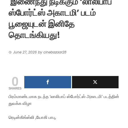
இணைந்து நடிக்கும் ‘லாலிபாப்
ஸ்போர்ட்ஸ் அகாடமி’ படம்
பூஜையுடன் இனிதே
தொடங்கியது!
June 27, 2026
by
cinebazaar28
0
SHARES
பிரம்மாண்டமாக நடந்த ‘லாலிபாப் ஸ்போர்ட்ஸ் அகாடமி’ படத்தின்
துவக்க விழா
ரெடின்கிங்ஸ்லி ,யோகி பாபு,