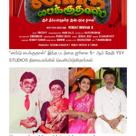
“லார்டு லபக்குதாஸ்” இந்த படத்தை ஜூலை 5- ஆம் தேதி YSY
STUDIOS திரையரங்கில் வெளியிடுகிறார்கள்