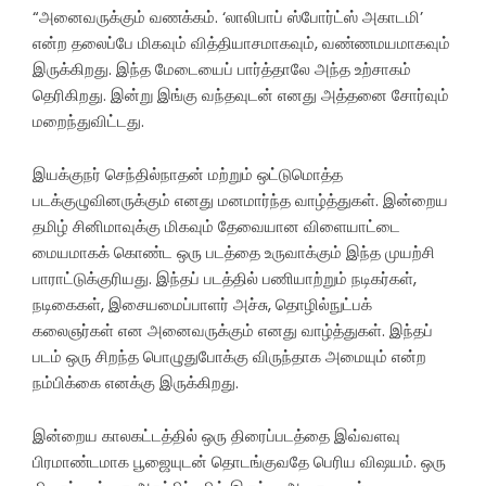
“அனைவருக்கும் வணக்கம். ‘லாலிபாப் ஸ்போர்ட்ஸ் அகாடமி’
என்ற தலைப்பே மிகவும் வித்தியாசமாகவும், வண்ணமயமாகவும்
இருக்கிறது. இந்த மேடையைப் பார்த்தாலே அந்த உற்சாகம்
தெரிகிறது. இன்று இங்கு வந்தவுடன் எனது அத்தனை சோர்வும்
மறைந்துவிட்டது.
இயக்குநர் செந்தில்நாதன் மற்றும் ஒட்டுமொத்த
படக்குழுவினருக்கும் எனது மனமார்ந்த வாழ்த்துகள். இன்றைய
தமிழ் சினிமாவுக்கு மிகவும் தேவையான விளையாட்டை
மையமாகக் கொண்ட ஒரு படத்தை உருவாக்கும் இந்த முயற்சி
பாராட்டுக்குரியது. இந்தப் படத்தில் பணியாற்றும் நடிகர்கள்,
நடிகைகள், இசையமைப்பாளர் அச்சு, தொழில்நுட்பக்
கலைஞர்கள் என அனைவருக்கும் எனது வாழ்த்துகள். இந்தப்
படம் ஒரு சிறந்த பொழுதுபோக்கு விருந்தாக அமையும் என்ற
நம்பிக்கை எனக்கு இருக்கிறது.
இன்றைய காலகட்டத்தில் ஒரு திரைப்படத்தை இவ்வளவு
பிரமாண்டமாக பூஜையுடன் தொடங்குவதே பெரிய விஷயம். ஒரு