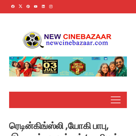
Skip
to
content
ரெடின்கிங்ஸ்லி ,யோகி பாபு,