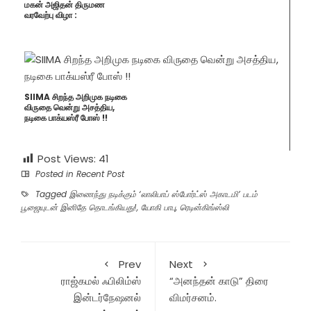
மகன் அஜிதன் திருமண
வரவேற்பு விழா :
SIIMA சிறந்த அறிமுக நடிகை
விருதை வென்று அசத்திய,
நடிகை பாக்யஸ்ரீ போஸ் !!
Post Views:
41
Posted in
Recent Post
Tagged
இணைந்து நடிக்கும் ‘லாலிபாப் ஸ்போர்ட்ஸ் அகாடமி’ படம்
பூஜையுடன் இனிதே தொடங்கியது!
,
யோகி பாபு
,
ரெடின்கிங்ஸ்லி
Prev
Next
ராஜ்கமல் ஃபிலிம்ஸ்
“அனந்தன் காடு” திரை
இன்டர்நேஷனல்
விமர்சனம்.