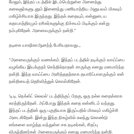
மேலும், இந்தப் படத்தில் இடம்பெற்றுள்ள அனைத்து
கலைஞர்களுடனும் இணைந்து பணியாற்றிய அனுபவம் மிகவும்
மகிழ்ச்சியாக இருந்தது. இந்தக் கதையும், என்னுடைய
கதாபாத்திரமும் ரசிகர்களுக்கு நிச்சயம் பிடிக்கும் என்று
நம்புகிறேன். அனைவருக்கும் நன்றி.”
நடிகை யாஷிகாஆனந்த் பேசியதாவது..,
“அனைவருக்கும் வணக்கம். இந்தப் படத்தில் நடிக்கும் வாய்ப்பை
வழங்கிய இயக்குநர் செந்தில்நாதன் சாருக்கு எனது மனமார்ந்த
நன்றி. இந்த வாய்ப்பை அளித்ததற்காக தயாரிப்பாளருக்கும் என்
நன்றியைத் தெரிவித்துக் கொள்கிறேன்.
‘டி.டி. நெக்ஸ்ட் லெவல்’ படத்திற்குப் பிறகு, ஒரு நல்ல கதைக்காக
காத்திருந்தேன். அப்போது இந்தக் கதை என்னிடம் வந்தது.
இந்தப் படத்தின் ஒரு பகுதியாக இருப்பதில் மிகவும் மகிழ்ச்சி
அடைகிறேன். இன்று இந்த நிகழ்வில் கலந்து கொண்டு
எங்களை வாழ்த்த வந்துள்ள சக நடிகர்கள், சிறப்பு
விருந்தினர்கள் அனைவருக்கும் எனது மனமார்ந்த நன்றி.