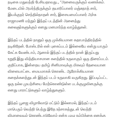
நடிகை மதுவந்தி பேசியதாவது.., “அனைவருக்கும் வணக்கம்.
மேடையில் அமர்ந்திருக்கும் தயாரிப்பாளர் மஞ்சுநாத் சார்,
இயக்குநர் செந்தில்நாதன் சார், இசையமைப்பாளர் அச்சு
ராஜாமணி மற்றும் இந்தப் படத்தின் அனைத்து
கலைஞர்களுக்கும் எனது மனமார்ந்த வாழ்த்துகள்.
இந்தப் படத்தில் நானும் ஒரு முக்கியமான கதாபாத்திரத்தில்
நடிகிறேன். போஸ்டரில் என் புகைப்படம் இல்லையே என்று யாரும்
கேட்க வேண்டாம், ஆனால் இந்தப் படத்தில் நான் இருப்பது
உறுதி.இது வித்தியாசமான களத்தில் உருவாகும் ஒரு திரைப்படம்.
குறிப்பாக, இன்றைய தமிழ் சினிமாவுக்கு மிகவும் தேவையான
விளையாட்டை மையமாகக் கொண்ட ஆரோக்கியமான
கதைக்களத்துடன் இந்தப் படம் உருவாகி வருகிறது. இப்படிப்பட்ட
ஒரு நல்ல முயற்சியை மேற்கொண்டுள்ள படக்குழுவினருக்கு
எனது பாராட்டுகளும் வாழ்த்துகளும்.
இந்தப் பூஜை விழாவோடு மட்டும் இல்லாமல், இந்தப் படம்
மாபெரும் வெற்றி பெற்று இதே உற்சாகத்துடன் வெற்றி
விழாவையும் கொண்டாடுவோம் என்ற முழு நம்பிக்கை எனக்கு