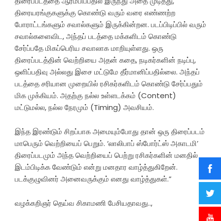
திரைப்படத்தை ஆரம்பிப்பதில் இருந்து அதை முடித்து,
திரையரங்குகளுக்கு கொண்டு வரும் வரை எண்ணற்ற
போராட்டங்களும் சவால்களும் இருக்கின்றன. படப்பிடிப்பில் வரும்
சவால்களைவிட, அந்தப் படத்தை மக்களிடம் கொண்டு
சேர்ப்பதே மிகப்பெரிய சவாலாக மாறியுள்ளது. ஒரு
திரைப்படத்தின் வெற்றியை அதன் கதை, நடிகர்களின் நடிப்பு,
ஒளிப்பதிவு அல்லது இசை மட்டுமே தீர்மானிப்பதில்லை. அந்தப்
படத்தை சரியான முறையில் ரசிகர்களிடம் கொண்டு சேர்ப்பதும்
மிக முக்கியம். அதற்கு நல்ல உள்ளடக்கம் (Content)
மட்டுமல்ல, நல்ல நேரமும் (Timing) அவசியம்.
இந்த இரண்டும் சிறப்பாக அமையும்போது தான் ஒரு திரைப்படம்
மாபெரும் வெற்றியைப் பெறும். ‘லாலிபாப் ஸ்போர்ட்ஸ் அகாடமி’
திரைப்படமும் அந்த வெற்றியைப் பெற்று ரசிகர்களின் மனதில்
இடம்பிடிக்க வேண்டும் என்று மனதார வாழ்த்துகிறேன்.
படக்குழுவினர் அனைவருக்கும் எனது வாழ்த்துகள்.”
வழக்கறிஞர் தெய்வ சிகாமணி பேசியதாவது..,