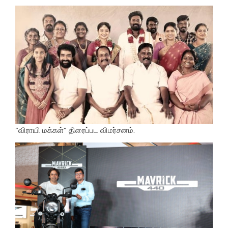
“விராயி மக்கள்” திரைப்பட விமர்சனம்.