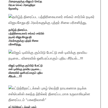
அறைகளுக்கு விஜயம் செய்த
பிரபல செஃப் அனஹிதா
தோண்டி
தமிழ்த் திரைப்பட
பத்திரிகையாளர் சங்கம் சார்பில்
நடிகர் விஜயசேதுபதி
அவர்களுக்கு புத்தர் சிலை
பரிசளித்து,
விஜய் டிவிக்கு கும்பிடு போட்டு
சன் டிவிக்கு தாவிய நடிகை…
விரைவில் ஒளிபரப்பாகும் புதிய
சீரியல்….!!!
எட்டுத்தோட்டக்கள் புகழ்