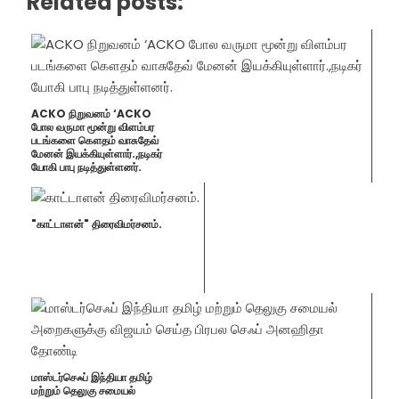
Related posts:
ACKO நிறுவனம் ‘ACKO
போல வருமா மூன்று விளம்பர
படங்களை கௌதம் வாசுதேவ்
மேனன் இயக்கியுள்ளார்.,நடிகர்
யோகி பாபு நடித்துள்ளனர்.
"காட்டா​ளன்" திரைவிமர்சனம்.
மாஸ்டர்செஃப் இந்தியா தமிழ்
மற்றும் தெலுகு சமையல்