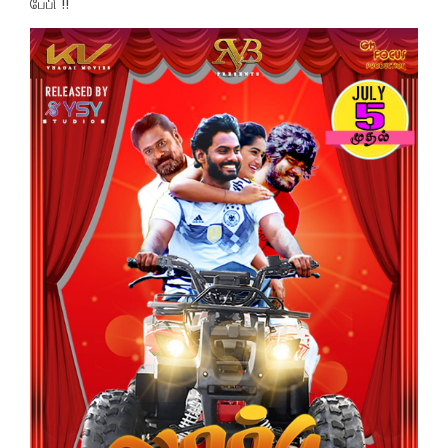
பேபி !!