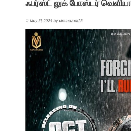
ஃபர்ஸ்ட் லுக் போஸ்டர் வெளிய
May 31, 2024
by
cinebazaar28