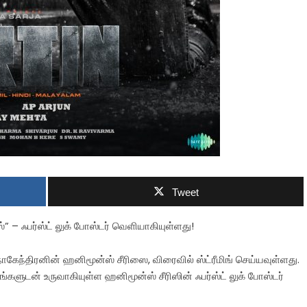
Tweet
” – ஃபர்ஸ்ட் லுக் போஸ்டர் வெளியாகியுள்ளது!
கேந்திரனின் ஹனிமூன்ஸ் சீரிஸை, விரைவில் ஸ்ட்ரீமிங் செய்யவுள்ளது.
பங்களுடன் உருவாகியுள்ள ஹனிமூன்ஸ் சீரிஸின் ஃபர்ஸ்ட் லுக் போஸ்டர்