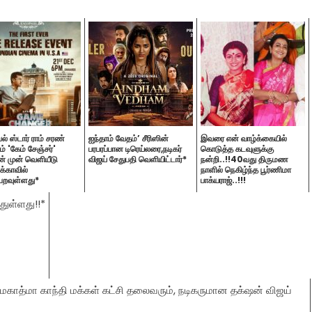
் ஸ்டார் ராம் சரண்
ஐந்தாம் வேதம்’ சீரிஸின்
இவரை என் வாழ்க்கையில்
ம் 'கேம் சேஞ்சர்'
பரபரப்பான டிரெய்லரை,நடிகர்
கொடுத்த கடவுளுக்கு
ன் முன் வெளியீடு
விஜய் சேதுபதி வெளியிட்டார்*
நன்றி..!!40வது திருமண
க்காவில்
நாளில் நெகிழ்ந்த பூர்ணிமா
றவுள்ளது*
பாக்யராஜ்..!!!