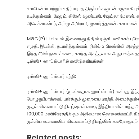
சஸ்பென்ஸ் மற்றும் எதிர்பாராத திருப்பங்களுடன் உருவாகியுள
நடித்துள்ளார். மேலும், கிரேஸ் ஆண்டனி, ஷேவ்தா மேனன், கன
அலெக்சாண்டர், அம்மு அபிராமி, ஜனார்த்தனன், கலாபவன்
MGC(P) Ltd உடன் இணைந்து நிதின் ரஞ்சி பணிக்கர் புரொடக
எழுதி, இயக்கி, தயாரித்துள்ளார். நிகில் S பிரவீனின் அசத்
இந்த சீரிஸ் நகைச்சுவை, கலந்த அசத்தலான அனுபவத்தைத் 
டிஸ்னி+ ஹாட்ஸ்டாரில் கண்டுகளியுங்கள்.
டிஸ்னி+ ஹாட்ஸ்டார் பற்றி:
டிஸ்னி+ ஹாட்ஸ்டார் (முன்னதாக ஹாட்ஸ்டார்) என்பது இந்த
பொழுதுபோக்கைப் பார்க்கும் முறையை மாற்றி அமைத்துள்ளது. 
முதல் விளையாட்டு நிகழ்வுகள் வரை, இந்தியாவில் பரந்த
100,000 மணிநேரத்திற்கும் அதிகமான தொலைக்காட்சி நிகழ
முக்கிய உலகளாவிய விளையாட்டு நிகழ்வின் கவரேஜையும் 
Related posts: