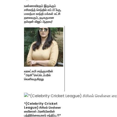
உண்ணாவிரதம் இருக்கும்
சசிகாந்த் செந்தில் எம்.பி'க்கு,
மகாத்மா காந்தி மக்கள் கட்சி
தலைவரும், நடிகருமான
தக்‌ஷன் விஜய் ஆதரவு!
வரலட்சுமி சரத்குமாரின்
"அரசி"செப்டெம்பரில்
வெளிவருகிறது
*(Celebrity Cricket
League) சிசிஎல் சென்னை
ரைனோஸ் அணியினரின்
பத்திரிக்கையாளர் சந்திப்பு !!*