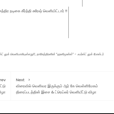
்ஸ்ட் லுக் வெளியாகியுள்ளது!!
,
நாகேந்திரனின் “ஹனிமூன்ஸ்” - ஃபர்ஸ்ட் லுக் போஸ்டர்
rev
Next
ட்டு
விரைவில் வெளிவர இருக்கும் ஆர் கே வெள்ளிமேகம்
ிழா
திரைப்படத்தின் இசை & ட்ரெய்லர் வெளியீட்டு விழா