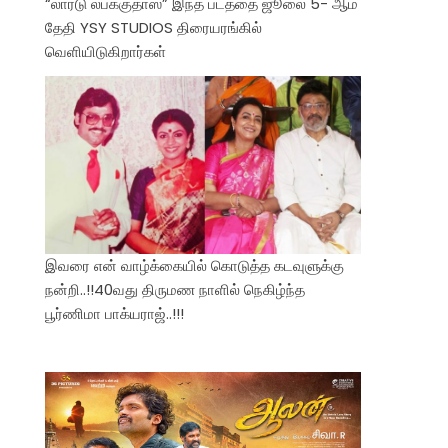
“லார்டு லபக்குதாஸ்” இந்த படத்தை ஜூலை 5- ஆம்
தேதி YSY STUDIOS திரையரங்கில்
வெளியிடுகிறார்கள்
இவரை என் வாழ்க்கையில் கொடுத்த கடவுளுக்கு
நன்றி..!!40வது திருமண நாளில் நெகிழ்ந்த
பூர்ணிமா பாக்யராஜ்..!!!