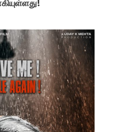
ாகியுள்ளது!