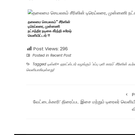
தலைமை செயலகம்" சீரிஸின்
டிரெய்லரை, முன்னணி
நட்சத்திர நடிகை கீர்த்தி சுரேஷ்
வெளியிட்டார் !!
Post Views:
296
Posted in
Recent Post
Tagged
டிஸ்னி+ ஹாட்ஸ்டார் வழங்கும் 'உப்பு புளி காரம்' சீரிஸின் ஃபர
வெளியாகியுள்ளது!
P
வேட்டைக்காரி’ திரைப்பட இசை மற்றும் டிரைலர் வெளியீ
வ