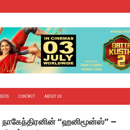
IDEOS
CONTACT
ABOUT US
், நாகேந்திரனின் “ஹனிமூன்ஸ்” –