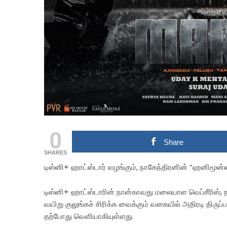
0
Share
SHARES
டிஸ்னி+ ஹாட்ஸ்டார் வழங்கும், நாகேந்திரனின் “ஹனிமூன்ஸ்
டிஸ்னி+ ஹாட்ஸ்டாரின் நான்காவது மலையாள வெப்சீரிஸ், நா
வயிறு குலுங்கச் சிரிக்க வைக்கும் வகையில் அதிரடி திருப்
தற்போது வெளியாகியுள்ளது.