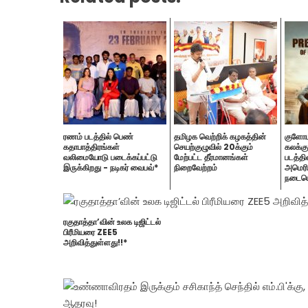
ரணம் படத்தில் பெண்
தமிழக வெற்றிக் கழகத்தின்
குளோபல
கதாபாத்திரங்கள்
செயற்குழுவில் 20க்கும்
கலக்கு
வலிமையோடு படைக்கப்பட்டு
மேற்பட்ட தீர்மானங்கள்
படத்தி
இருக்கிறது - நடிகர் வைபவ்*
நிறைவேற்றம்
அமெரி
நடைபெ
ரகுதாத்தா’வின் உலக டிஜிட்டல்
பிரீமியரை ZEE5
அறிவித்துள்ளது!!*