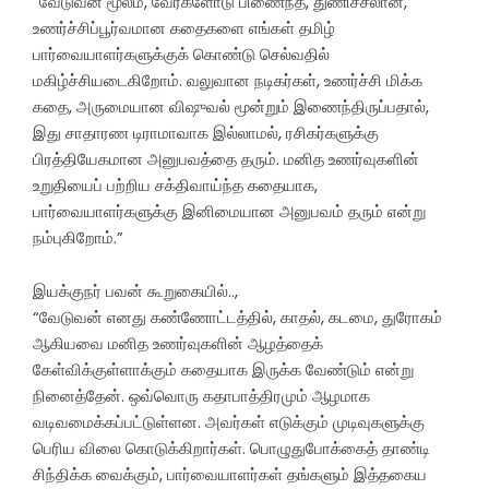
“வேடுவன் மூலம், வேர்களோடு பிணைந்த, துணிச்சலான,
உணர்ச்சிப்பூர்வமான கதைகளை எங்கள் தமிழ்
பார்வையாளர்களுக்குக் கொண்டு செல்வதில்
மகிழ்ச்சியடைகிறோம். வலுவான நடிகர்கள், உணர்ச்சி மிக்க
கதை, அருமையான விஷுவல் மூன்றும் இணைந்திருப்பதால்,
இது சாதாரண டிராமாவாக இல்லாமல், ரசிகர்களுக்கு
பிரத்தியேகமான அனுபவத்தை தரும். மனித உணர்வுகளின்
உறுதியைப் பற்றிய சக்திவாய்ந்த கதையாக,
பார்வையாளர்களுக்கு இனிமையான அனுபவம் தரும் என்று
நம்புகிறோம்.”
இயக்குநர் பவன் கூறுகையில்..,
“வேடுவன் எனது கண்ணோட்டத்தில், காதல், கடமை, துரோகம்
ஆகியவை மனித உணர்வுகளின் ஆழத்தைக்
கேள்விக்குள்ளாக்கும் கதையாக இருக்க வேண்டும் என்று
நினைத்தேன். ஒவ்வொரு கதாபாத்திரமும் ஆழமாக
வடிவமைக்கப்பட்டுள்ளன. அவர்கள் எடுக்கும் முடிவுகளுக்கு
பெரிய விலை கொடுக்கிறார்கள். பொழுதுபோக்கைத் தாண்டி
சிந்திக்க வைக்கும், பார்வையாளர்கள் தங்களும் இத்தகைய