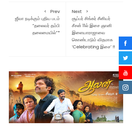
Prev
Next
ஜீவா நடிக்கும் புதிய படம்
சூப்பர் சிங்கர் சீனியர்
“தலைவர் தம்பி
சீசன் 11ல் இசை ஞானி
தலைமையில்”*
இளையாராஜாவை
கொண்டாடும் விதமாக
‘Celebrating இசை’ !!