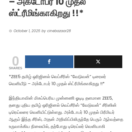
– அக்டோபர் 10 முதல்
ஸ்ட்ரீமிங்காகிறது !!*
October 1, 2025
by
cinebazaar28
0
SHARES
*ZEE5 தமிழ் ஒரிஜினல் வெப்சீரிஸ் “வேடுவன்” டிரைலர்
வெளியீடு – அக்டோபர் 10 முதல் ஸ்ட்ரீமிங்காகிறது !!*
இந்தியாவின் மிகப்பெரிய முன்னணி ஓடிடி தளமான ZEE5,
தனது புதிய தமிழ் ஒரிஜினல் வெப்சீரிஸ் “வேடுவன்” சீரிஸின்
டிரெய்லரை வெளியிட்டுள்ளது. அக்டோபர் 10 முதல் பிரீமியர்
ஆகும் இந்த சீரிஸ், அதன் அறிவிப்பிலிருந்தே பெரும் ஆர்வத்தை
உருவாக்கிய நிலையில், தற்போது டிரெய்லர் வெளியாகி