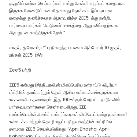
சூழலில் என்ன செய்வார்கள் என்று கேள்வி எழுப்பும் கதையாக
இருக்க வேண்டும் என்பதே எனது நோக்கம். இப்படியான
கதைக்கு துணிச்சலாக ஆதரவளித்த ZEE5-க்கு நன்றி.
பார்வையாளர்கள் ‘வேடுவன்’ உலகத்தை அனுபவிப்பதற்காக
ஆவலுடன் காத்திருக்கிறேன்.”
காதல், துரோகம், மீட்பு நிறைந்த பயணம் அக்டோபர் 10 முதல்,
உங்கள் ZEE5-இல்!
Zee5 பற்றி
ZEE5 என்பது இந்தியாவின் மிகப்பெரிய உள்நாட்டு வீடியோ
ஸ்ட்ரீமிங் தளம் மற்றும் தென் ஆசிய உள்ளடக்கங்களுக்கான
உலகளாவிய தளமாகும். இது 190-க்கும் மேற்பட்ட நாடுகளில்
பார்வையாளர்களை சென்றடைகிறது. ZEE
எண்டர்டெயின்மென்ட் என்டர்ப்ரைசஸ் லிமிடெட் என்ற முன்னணி
உள்ளடக்க மற்றும் தொழில்நுட்ப நிறுவனத்தின் ஸ்ட்ரீமிங்
தளமாக ZEE5 செயல்படுகிறது. ‘Apni Bhasha, Apni
Kahaniyan’ (பல மொழிகள், நெடுந்தொடர்கள்) என்ற