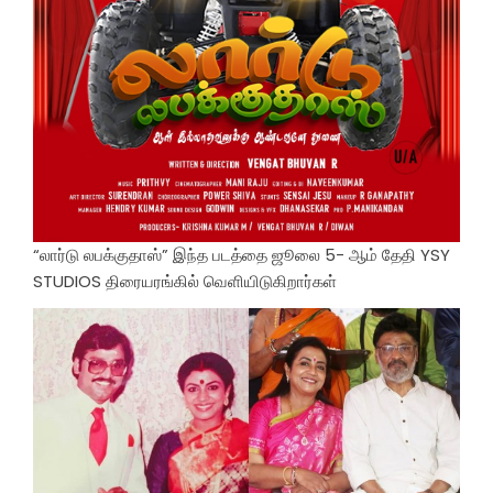
“லார்டு லபக்குதாஸ்” இந்த படத்தை ஜூலை 5- ஆம் தேதி YSY
STUDIOS திரையரங்கில் வெளியிடுகிறார்கள்