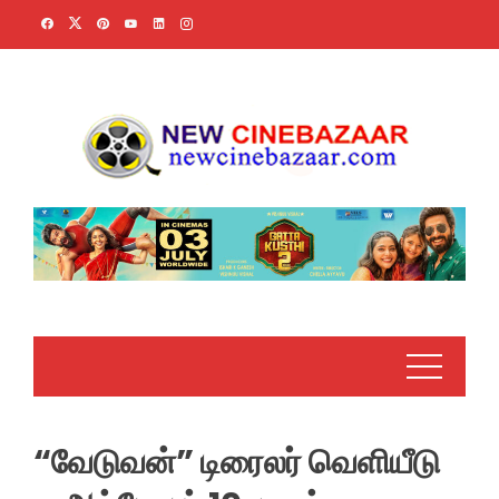
Skip
to
content
“வேடுவன்” டிரைலர் வெளியீடு