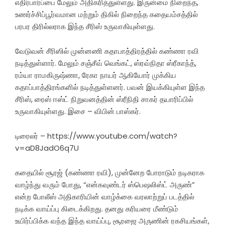
எதிர்பார்ப்பை மேலும் அதிகரித்துள்ளது. இருன்மை நிறைந்த,
உணர்ச்சிப்பூர்வமான மற்றும் திகில் நிறைந்த கதையம்சத்தில்
பரபர திரில்லராக இந்த சீரிஸ் உருவாகியுள்ளது.
வேடுவன் சீரிஸில் முன்னணி கதாபாத்திரத்தில் கண்ணா ரவி
நடித்துள்ளார். மேலும் சஞ்சீவ் வெங்கட், ஸ்ரவ்நிதா ஸ்ரீகாந்த்,
ரம்யா ராமகிருஷ்ணா, ரேகா நாயர் ஆகியோர் முக்கிய
கதாப்பாத்திரங்களில் நடித்துள்ளனர். பவன் இயக்கியுள்ள இந்த
சீரிஸ், ரைஸ் ஈஸ்ட் நிறுவனத்தின் ஸ்ரீநிதி சாகர் தயாரிப்பில்
உருவாகியுள்ளது. இசை – விபின் பாஸ்கர்.
டிரைலர் – https://www.youtube.com/watch?
v=aD8JadO6q7U
கதையில் சூரஜ் (கண்ணா ரவி), முன்னேற போராடும் நடிகராக
வாழ்ந்து வரும் போது, “என்கவுண்டர் ஸ்பெஷலிஸ்ட் அருண்”
என்ற போலீஸ் அதிகாரியின் வாழ்க்கை வரலாற்றுப் படத்தில்
நடிக்க வாய்ப்பு கிடைக்கிறது. தனது கரியரை மீண்டும்
உயிர்ப்பிக்க வந்த இந்த வாய்ப்பு, சூரஜை அருணின் ரகசியங்கள்,