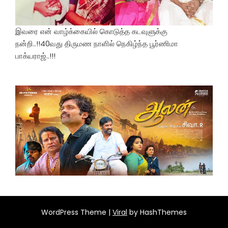
இவரை என் வாழ்க்கையில் கொடுத்த கடவுளுக்கு
நன்றி..!!40வது திருமண நாளில் நெகிழ்ந்த பூர்ணிமா
பாக்யராஜ்..!!!
WordPress Theme |
Viral
by HashThemes