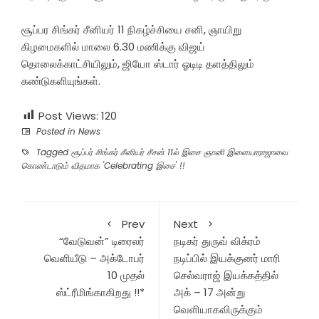
சூப்பர சிங்கர் சீனியர் 11 நிகழ்ச்சியை சனி, ஞாயிறு
கிழமைகளில் மாலை 6.30 மணிக்கு விஜய்
தொலைக்காட்சியிலும், ஜியோ ஸ்டார் ஓடிடி தளத்திலும்
கண்டுகளியுங்கள்.
Post Views:
120
Posted in
News
Tagged
சூப்பர் சிங்கர் சீனியர் சீசன் 11ல் இசை ஞானி இளையாராஜாவை
கொண்டாடும் விதமாக 'Celebrating இசை' !!
Prev
Next
“வேடுவன்” டிரைலர்
நடிகர் துருவ் விக்ரம்
வெளியீடு – அக்டோபர்
நடிப்பில் இயக்குனர் மாரி
10 முதல்
செல்வராஜ் இயக்கத்தில்
ஸ்ட்ரீமிங்காகிறது !!*
அக் – 17 அன்று
வெளியாகவிருக்கும்