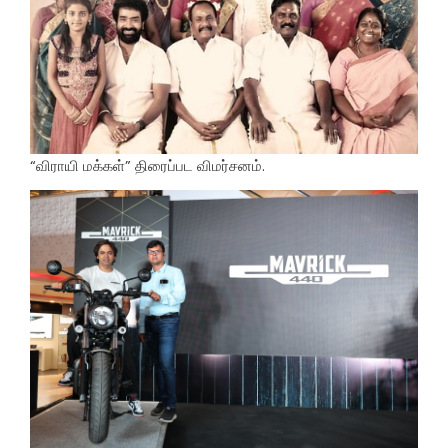
“விராயி மக்கள்” திரைப்பட விமர்சனம்.