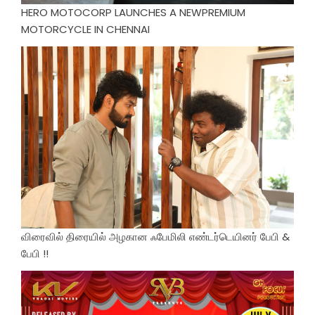
HERO MOTOCORP LAUNCHES A NEWPREMIUM
MOTORCYCLE IN CHENNAI
விரைவில் திரையில் அழகான ஃபேமிலி எண்டர்டெயினர் பேபி &
பேபி !!