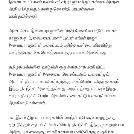
இசையமைப்பாளர் யுவன் சங்கர் ராஜா மற்றும் கங்கை அமரன்
ஆகிய இருவரும் கலந்துகொண்டு பாடகர்களை
ஊக்குவித்தனர்.
அச்சு அசல் இளையராஜாவின் பிரதி போலவே பாடும் பாடகர்
சரணுக்கு, இசையமைப்பாளர் யுவன் சங்கர் ராஜா
இளையராஜாவின் புகைப்படம் பதித்த டீசர்டை பரிசளித்து
வாழ்த்தியது மிக நெகிழ்வான தருணமாக அமைந்தது.
தமிழக மக்களின் வாழ்வில் ஒரு அங்கமாக மாறிவிட்ட
இளையராஜாவின் இசையை கொண்டாடும் வகையிலும்,
அவரின் தீவிரமான ரசிகர்களுக்கு மிகப்பெரிய விருந்தாகவும்
இந்த நிகழ்ச்சி அமைந்துள்ளது. வழக்கத்தை விடவும் இந்த
வாரம் நிகழ்ச்சி பெரிய அளவில் களைகட்டும் என ரசிகர்கள்
ஆவலோடு உள்ளனர்.
பல இளம் திறமையாளர்களின் வாழ்வில் பெரும் மாற்றத்தை
ஏற்படுத்தும் சூப்பர் சிங்கர் சீனியர் நிகழ்ச்சி, இந்த முறையும் பல
அதிரடி புதுமைகளுடன் ரசிகர்களை மகிழ்வித்து வருகிறது.