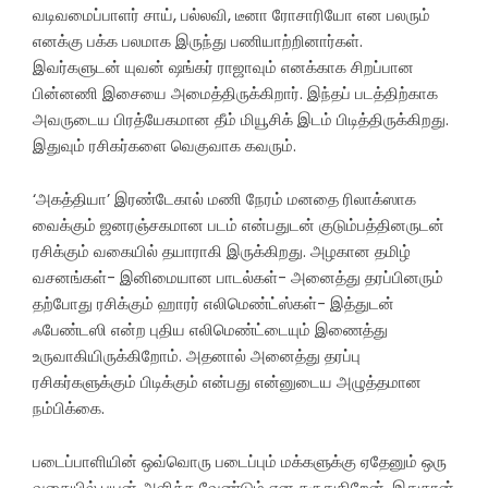
வடிவமைப்பாளர் சாய், பல்லவி, டீனா ரோசாரியோ என பலரும்
எனக்கு பக்க பலமாக இருந்து பணியாற்றினார்கள்.
இவர்களுடன் யுவன் ஷங்கர் ராஜாவும் எனக்காக சிறப்பான
பின்னணி இசையை அமைத்திருக்கிறார். இந்தப் படத்திற்காக
அவருடைய பிரத்யேகமான தீம் மியூசிக் இடம் பிடித்திருக்கிறது.
இதுவும் ரசிகர்களை வெகுவாக கவரும்.
‘அகத்தியா’ இரண்டேகால் மணி நேரம் மனதை ரிலாக்ஸாக
வைக்கும் ஜனரஞ்சகமான படம் என்பதுடன் குடும்பத்தினருடன்
ரசிக்கும் வகையில் தயாராகி இருக்கிறது. அழகான தமிழ்
வசனங்கள்- இனிமையான பாடல்கள்- அனைத்து தரப்பினரும்
தற்போது ரசிக்கும் ஹாரர் எலிமெண்ட்ஸ்கள்- இத்துடன்
ஃபேண்டஸி என்ற புதிய எலிமெண்ட்டையும் இணைத்து
உருவாகியிருக்கிறோம். அதனால் அனைத்து தரப்பு
ரசிகர்களுக்கும் பிடிக்கும் என்பது என்னுடைய அழுத்தமான
நம்பிக்கை.
படைப்பாளியின் ஒவ்வொரு படைப்பும் மக்களுக்கு ஏதேனும் ஒரு
வகையில் பயன் அளிக்க வேண்டும் என கருதுகிறேன். இதுதான்