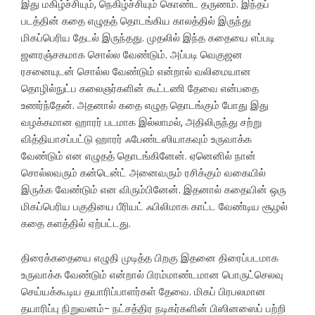
இது மகிழ்ச்சியும், நெகிழ்ச்சியும் கொண்ட தருணம். இந்தப்
படத்தின் கதை எழுதத் தொடங்கிய காலத்தில் இருந்து
மிகப்பெரிய தேடல் இருந்தது. முதலில் இந்த கதையை எப்படி
ஜனரஞ்சகமாக சொல்ல வேண்டும். அப்படி வெகுஜன
ரசனையுடன் சொல்ல வேண்டும் என்றால் வலிமையான
தொழில்நுட்ப கலைஞர்களின் கூட்டணி தேவை என்பதை
உணர்ந்தேன். அதனால் கதை எழுத தொடங்கும் போது இது
வழக்கமான ஹாரர் படமாக இல்லாமல், அதிலிருந்து சற்று
வித்தியாசப்பட்டு ஹாரர் ஃபேண்டஸியாகவும் உருவாக்க
வேண்டும் என எழுதத் தொடங்கினேன். ஏனெனில் நான்
சொல்லவரும் கன்டென்ட் அனைவரும் ரசிக்கும் வகையில்
இருக்க வேண்டும் என விரும்பினேன். இதனால் கதையின் ஒரு
மிகப்பெரிய பகுதியை பீரியட் ஃபிலிமாக காட்ட வேண்டிய சூழல்
கதை களத்தில் ஏற்பட்டது.
திரைக்கதையை எழுதி முடித்த பிறகு இதனை திரைப்படமாக
உருவாக்க வேண்டும் என்றால் பிரம்மாண்டமான பொருட்செலவு
செய்யக்கூடிய தயாரிப்பாளர்கள் தேவை. மிகப் பிரபலமான
தயாரிப்பு நிறுவனம்- நட்சத்திர நடிகர்களின் பிஸினஸைப் பற்றி