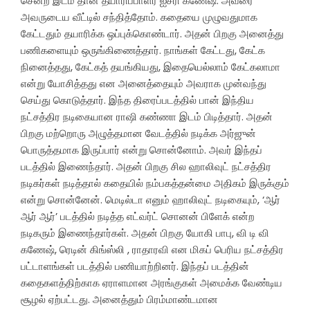
சென்ற இடம் தான் தயாரிப்பாளர் ஐசரி கணேஷ். அவரை
அவருடைய வீட்டில் சந்தித்தோம். கதையை முழுவதுமாக
கேட்டதும் தயாரிக்க ஒப்புக்கொண்டார். அதன் பிறகு அனைத்து
பணிகளையும் ஒருங்கிணைத்தார். நாங்கள் கேட்டது, கேட்க
நினைத்தது, கேட்கத் தயங்கியது, இதையெல்லாம் கேட்கலாமா
என்று யோசித்தது என அனைத்தையும் அவராக முன்வந்து
செய்து கொடுத்தார். இந்த திரைப்படத்தில் பான் இந்திய
நட்சத்திர நடிகையான ராஷி கண்ணா இடம் பிடித்தார். அதன்
பிறகு மற்றொரு அழுத்தமான வேடத்தில் நடிக்க அர்ஜுன்
பொருத்தமாக இருப்பார் என்று சொன்னோம். அவர் இந்தப்
படத்தில் இணைந்தார். அதன் பிறகு சில ஹாலிவுட் நட்சத்திர
நடிகர்கள் நடித்தால் கதையில் நம்பகத்தன்மை அதிகம் இருக்கும்
என்று சொன்னேன். மெடில்டா எனும் ஹாலிவுட் நடிகையும், ‘ஆர்
ஆர் ஆர்’ படத்தில் நடித்த எட்வர்ட் சொனன் பிளேக் என்ற
நடிகரும் இணைந்தார்கள். அதன் பிறகு யோகி பாபு, வி டி வி
கணேஷ், ரெடின் கிங்ஸ்லி , ராதாரவி என மிகப் பெரிய நட்சத்திர
பட்டாளங்கள் படத்தில் பணியாற்றினர். இந்தப் படத்தின்
கதைகளத்திற்காக ஏராளமான அரங்குகள் அமைக்க வேண்டிய
சூழல் ஏற்பட்டது. அனைத்தும் பிரம்மாண்டமான