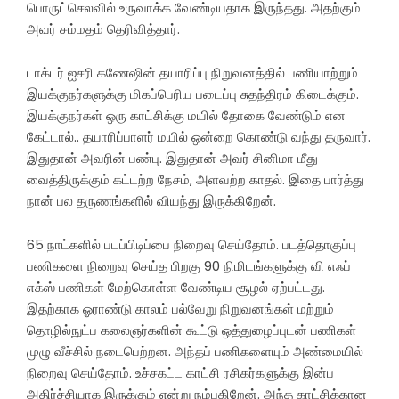
பொருட்செலவில் உருவாக்க வேண்டியதாக இருந்தது. அதற்கும்
அவர் சம்மதம் தெரிவித்தார்.
டாக்டர் ஐசரி கணேஷின் தயாரிப்பு நிறுவனத்தில் பணியாற்றும்
இயக்குநர்களுக்கு மிகப்பெரிய படைப்பு சுதந்திரம் கிடைக்கும்.
இயக்குநர்கள் ஒரு காட்சிக்கு மயில் தோகை வேண்டும் என
கேட்டால்.. தயாரிப்பாளர் மயில் ஒன்றை கொண்டு வந்து தருவார்.
இதுதான் அவரின் பண்பு. இதுதான் அவர் சினிமா மீது
வைத்திருக்கும் கட்டற்ற நேசம், அளவற்ற காதல். இதை பார்த்து
நான் பல தருணங்களில் வியந்து இருக்கிறேன்.
65 நாட்களில் படப்பிடிப்பை நிறைவு செய்தோம். படத்தொகுப்பு
பணிகளை நிறைவு செய்த பிறகு 90 நிமிடங்களுக்கு வி எஃப்
எக்ஸ் பணிகள் மேற்கொள்ள வேண்டிய சூழல் ஏற்பட்டது.‌
இதற்காக ஓராண்டு காலம் பல்வேறு நிறுவனங்கள் மற்றும்
தொழில்நுட்ப கலைஞர்களின் கூட்டு ஒத்துழைப்புடன் பணிகள்
முழு வீச்சில் நடைபெற்றன. அந்தப் பணிகளையும் அண்மையில்
நிறைவு செய்தோம். உச்சகட்ட காட்சி ரசிகர்களுக்கு இன்ப
அதிர்ச்சியாக இருக்கும் என்று நம்புகிறேன். அந்த காட்சிக்கான