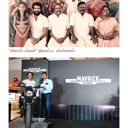
“விராயி மக்கள்” திரைப்பட விமர்சனம்.