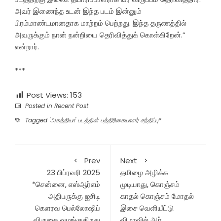
அவர் இணைந்த உடன் இந்த படம் இன்னும்
பிரம்மாண்டமானதாக மாற்றம் பெற்றது. இந்த தருணத்தில்
அவருக்கும் நான் நன்றியை தெரிவித்துக் கொள்கிறேன்.”
என்றார்.
***
Post Views:
153
Posted in
Recent Post
Tagged
'அகத்தியா' படத்தின் பத்திரிகையாளர் சந்திப்பு*
Prev
Next
23 பிப்ரவரி 2025
தமிழை அழிக்க
*சென்னை, எஸ்ஆர்எம்
முடியாது, கொஞ்சம்
அதிபருக்கு ஐசிடி
காதல் கொஞ்சம் மோதல்
கெளரவ பெல்லோஷிப்
இசை வெளியீட்டு
விருதை வழங்குகிறது
விழாவில் ஆர்.