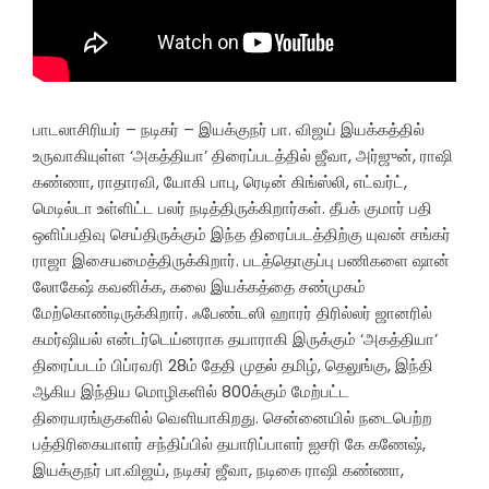
பாடலாசிரியர் – நடிகர் – இயக்குநர் பா. விஜய் இயக்கத்தில்
உருவாகியுள்ள ‘அகத்தியா’ திரைப்படத்தில் ஜீவா, அர்ஜுன், ராஷி
கண்ணா, ராதாரவி, யோகி பாபு, ரெடின் கிங்ஸ்லி, எட்வர்ட்,
மெடில்டா உள்ளிட்ட பலர் நடித்திருக்கிறார்கள். தீபக் குமார் பதி
ஒளிப்பதிவு செய்திருக்கும் இந்த திரைப்படத்திற்கு யுவன் சங்கர்
ராஜா இசையமைத்திருக்கிறார். படத்தொகுப்பு பணிகளை ஷான்
லோகேஷ் கவனிக்க, கலை இயக்கத்தை சண்முகம்
மேற்கொண்டிருக்கிறார். ஃபேண்டஸி ஹாரர் திரில்லர் ஜானரில்
கமர்ஷியல் என்டர்டெய்னராக தயாராகி இருக்கும் ‘அகத்தியா’
திரைப்படம் பிப்ரவரி 28ம் தேதி முதல் தமிழ், தெலுங்கு, இந்தி
ஆகிய இந்திய மொழிகளில் 800க்கும் மேற்பட்ட
திரையரங்குகளில் வெளியாகிறது. சென்னையில் நடைபெற்ற
பத்திரிகையாளர் சந்திப்பில் தயாரிப்பாளர் ஐசரி கே கணேஷ்,
இயக்குநர் பா.விஜய், நடிகர் ஜீவா, நடிகை ராஷி கண்ணா,