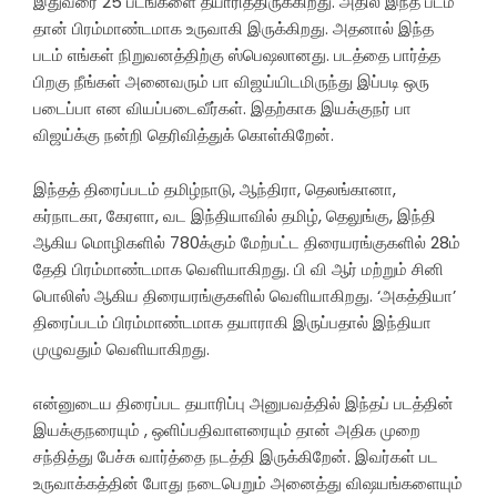
இதுவரை 25 படங்களை தயாரித்திருக்கிறது. அதில் இந்த படம்
தான் பிரம்மாண்டமாக உருவாகி இருக்கிறது. அதனால் இந்த
படம் எங்கள் நிறுவனத்திற்கு ஸ்பெஷலானது. படத்தை பார்த்த
பிறகு நீங்கள் அனைவரும் பா விஜய்யிடமிருந்து இப்படி ஒரு
படைப்பா என வியப்படைவீர்கள். இதற்காக இயக்குநர் பா
விஜய்க்கு நன்றி தெரிவித்துக் கொள்கிறேன்.
இந்தத் திரைப்படம் தமிழ்நாடு, ஆந்திரா, தெலங்கானா,
கர்நாடகா, கேரளா, வட இந்தியாவில் தமிழ், தெலுங்கு, இந்தி
ஆகிய மொழிகளில் 780க்கும் மேற்பட்ட திரையரங்குகளில் 28ம்
தேதி பிரம்மாண்டமாக வெளியாகிறது. பி வி ஆர் மற்றும் சினி
பொலிஸ் ஆகிய திரையரங்குகளில் வெளியாகிறது. ‘அகத்தியா’
திரைப்படம் பிரம்மாண்டமாக தயாராகி இருப்பதால் இந்தியா
முழுவதும் வெளியாகிறது.
என்னுடைய திரைப்பட தயாரிப்பு அனுபவத்தில் இந்தப் படத்தின்
இயக்குநரையும் , ஒளிப்பதிவாளரையும் தான் அதிக முறை
சந்தித்து பேச்சு வார்த்தை நடத்தி இருக்கிறேன். இவர்கள் பட
உருவாக்கத்தின் போது நடைபெறும் அனைத்து விஷயங்களையும்