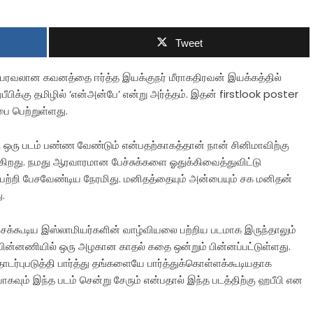
Tweet
் பரவலான கவனத்தை ஈர்த்த இயக்குநர் மீராகதிரவன் இயக்கத்தில்
பிக்கு தமிழில் ‘என்அன்பே’ என்று அர்த்தம். இதன் firstlook poster
ை பெற்றுள்ளது.
படி ஒரு படம் பண்ண வேண்டும் என்பதற்காகத்தான் நான் சினிமாவிற்கு
க்கிறது. நமது ஆரவாரமான பேச்சுக்களை ஓதுக்கிவைத்துவிட்டு
றி பேசவேண்டிய நேரமிது. மனிதத்தையும் அன்பையும் சக மனிதன்
.
 பேசக்கூடிய இஸ்லாமியர்களின் வாழ்வியலை பற்றிய படமாக இருந்தாலும்
் பின்னணியில் ஒரு அழகான காதல் கதை ஒன்றும் பின்னப்பட்டுள்ளது.
புபடுத்தி பார்த்து தங்களையே பார்த்துக்கொள்ளக்கூடியதாக
கவும் இந்த படம் சென்று சேரும் என்பதால் இந்த படத்திற்கு ஹபீபி என