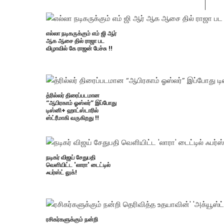
எல்லா நடிகருக்கும் எம் ஜி ஆர்
ஆக ஆசை தில் ராஜா பட
விழாவில் கே ராஜன் பேச்சு !!
த்ரில்லர் திரைப்படமான
“ஆபிரகாம் ஓஸ்லர்” இப்போது
டிஸ்னி+ ஹாட்ஸ்டாரில்
ஸ்ட்ரீமாகி வருகிறது !!
நடிகர் விஜய் சேதுபதி
வெளியிட்ட 'லாரா' டைட்டில்
ஃபர்ஸ்ட் லுக்!
ரசிகர்களுக்கும் நன்றி