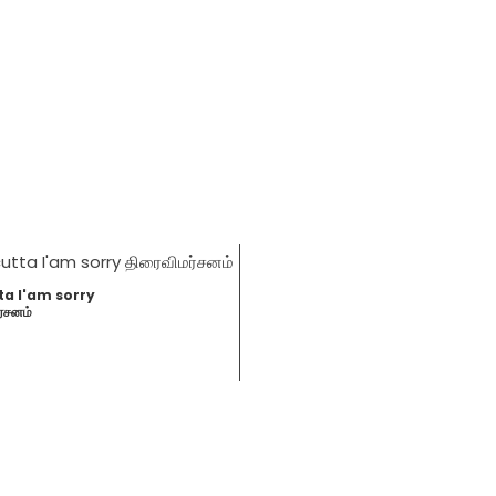
ta I'am sorry
ர்சனம்