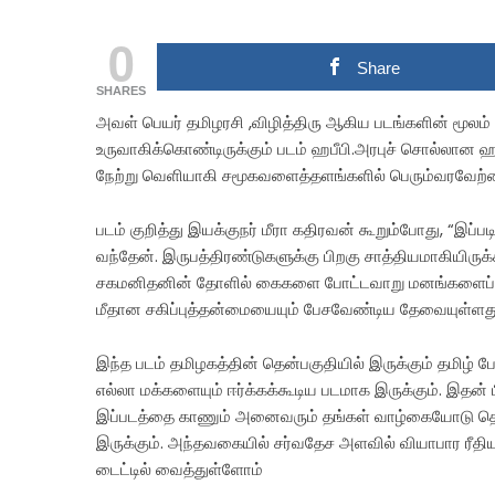
0
Share
SHARES
அவள் பெயர் தமிழரசி ,விழித்திரு ஆகிய படங்களின் மூலம
உருவாகிக்கொண்டிருக்கும் படம் ஹபீபி.அரபுச் சொல்லான ஹபீ
நேற்று வெளியாகி சமூகவளைத்தளங்களில் பெரும்வரவேற்ப
படம் குறித்து இயக்குநர் மீரா கதிரவன் கூறும்போது, “இப்
வந்தேன். இருபத்திரண்டுகளுக்கு பிறகு சாத்தியமாகியிரு
சகமனிதனின் தோளில் கைகளை போட்டவாறு மனங்களைப்பற்
மீதான சகிப்புத்தன்மையையும் பேசவேண்டிய தேவையுள்ளது
இந்த படம் தமிழகத்தின் தென்பகுதியில் இருக்கும் தமிழ்
எல்லா மக்களையும் ஈர்க்கக்கூடிய படமாக இருக்கும். இதன
இப்படத்தை காணும் அனைவரும் தங்கள் வாழ்கையோடு தொடர்
இருக்கும். அந்தவகையில் சர்வதேச அளவில் வியாபார ரீதியா
டைட்டில் வைத்துள்ளோம்