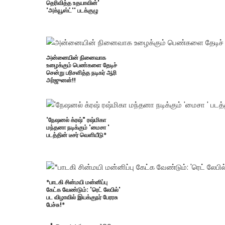
தெரிவித்த உதயாவின்'
'அக்யூஸ்ட்'' படக்குழு
அன்னையின் நினைவாக
உழைக்கும் பெண்களை தேடிச்
சென்று பரிசளித்த நடிகர் ஆரி
அர்ஜுனன்!!
'நேஷனல் க்ரஷ்" ரஷ்மிகா
மந்தனா நடிக்கும் 'மைசா '
படத்தின் டீசர் வெளியீடு*
*பாடகி சின்மயி மன்னிப்பு
கேட்க வேண்டும்: 'ரெட் லேபில்'
பட விழாவில் இயக்குநர் பேரரசு
பேச்சு!*