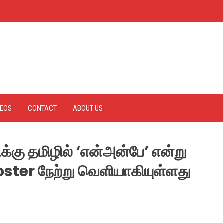
DEOS
CONTACT
ABOUT US
க்கு தமிழில் ‘என்அன்பே’ என்று
oster நேற்று வெளியாகியுள்ளது