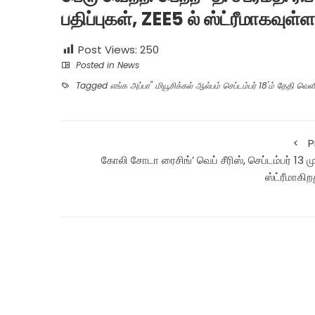
பதிப்புகள், ZEE5 ல் ஸ்ட்ரீமாகவுள்ள
Post Views:
250
Posted in
News
Tagged
எங்க அப்பா" மியூசிக்கல் ஆல்பம் செப்டம்பர் 18'ம் தேதி வெ
P
கோலி சோடா ரைசிங்’ வெப் சீரிஸ், செப்டம்பர் 13 ம
ஸ்ட்ரீமாகிறத