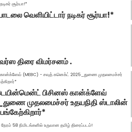
 பாடலை வெளியிட்டார் நடிகர் சூர்யா!*
வர்ஸ திரை விமர்சனம் .
்டெயின்மென்ட் பிசினஸ் கான்க்ளேவ்
_துணை முதலமைச்சர் உதயநிதி ஸ்டாலின்
பங்கேற்கிறார்*