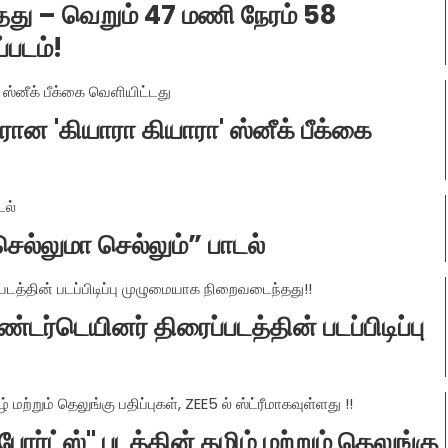
ு – வெறும் 47 மணி நேரம் 58
்படம்!
ான 'கியாரா கியாரா' ஸ்னீக் பீக்கை
ெல்லுமா செல்லும்” பாடல்
ண்டர்டெயினர் திரைப்படத்தின் படப்பிடிப்பு
்போர்ட்ஸ்" படத்தின் தமிழ் மற்றும் தெலுங்கு