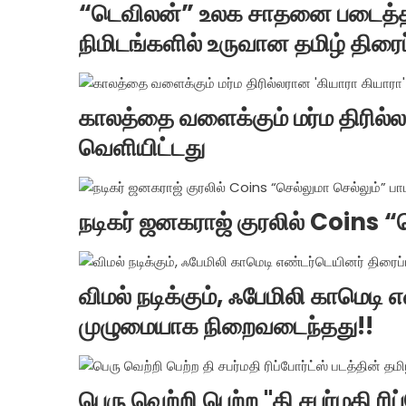
“டெவிலன்” உலக சாதனை படைத்தத
நிமிடங்களில் உருவான தமிழ் திரைப
காலத்தை வளைக்கும் மர்ம திரில்லர
வெளியிட்டது
நடிகர் ஜனகராஜ் குரலில் Coins “ச
விமல் நடிக்கும், ஃபேமிலி காமெடி எ
முழுமையாக நிறைவடைந்தது!!
பெரு வெற்றி பெற்ற "தி சபர்மதி ரிப