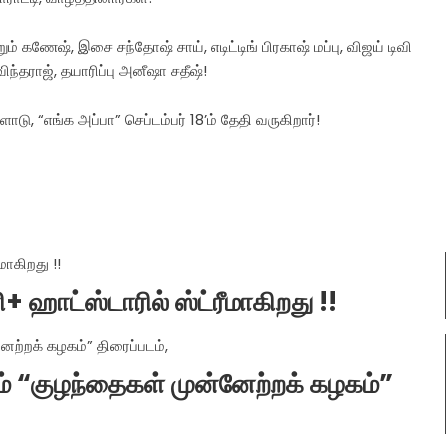
்றும் கணேஷ், இசை சந்தோஷ் சாய், எடிட்டிங் பிரகாஷ் மப்பு, விஜய் டிவி
விந்தராஜ், தயாரிப்பு அனீஷா சதீஷ்!
, “எங்க அப்பா” செப்டம்பர் 18’ம் தேதி வருகிறார்!
ி+ ஹாட்ஸ்டாரில் ஸ்ட்ரீமாகிறது !!
ும் “குழந்தைகள் முன்னேற்றக் கழகம்”