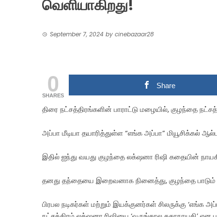
வெளியாகிறது!
September 7, 2024
by
cinebazaar28
0
Share
SHARES
திரை நட்சத்திரங்களின் பாராட்டு மழையில், குழந்தை நட்சத்
அப்பா மீடியா தயாரித்துள்ள “எங்க அப்பா” மியூசிக்கல் ஆல்ப
இதில் ஐந்து வயது குழந்தை லக்‌ஷனா ரிஷி கதையின் நாயகி
தனது தந்தையை இறைவனாக நினைத்து, குழந்தை பாடும் 
பிரபல நடிகர்கள் மற்றும் இயக்குனர்கள் சிலருக்கு ‘எங்க அ
நட்சத்திரம் லக்‌ஷனா ரிஷியை ‘வருங்கால கதாநாயகி’ என பார