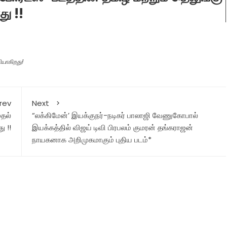
து !!
ளியாகிறது!
rev
Next
ுதல்
“லக்கிமேன்’ இயக்குநர்-நடிகர் பாலாஜி வேணுகோபால்
ு !!
இயக்கத்தில் விஜய் டிவி பிரபலம் குமரன் தங்கராஜன்
நாயகனாக அறிமுகமாகும் புதிய படம்*