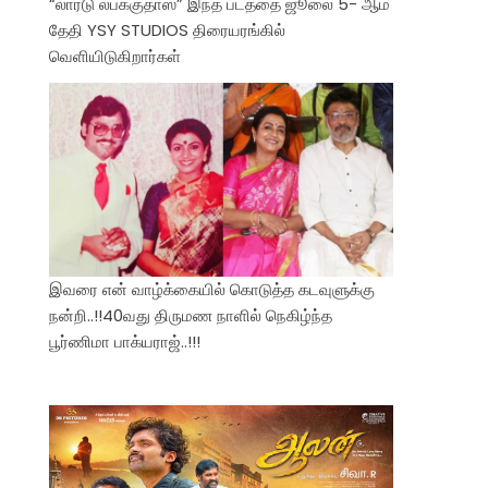
“லார்டு லபக்குதாஸ்” இந்த படத்தை ஜூலை 5- ஆம்
தேதி YSY STUDIOS திரையரங்கில்
வெளியிடுகிறார்கள்
இவரை என் வாழ்க்கையில் கொடுத்த கடவுளுக்கு
நன்றி..!!40வது திருமண நாளில் நெகிழ்ந்த
பூர்ணிமா பாக்யராஜ்..!!!