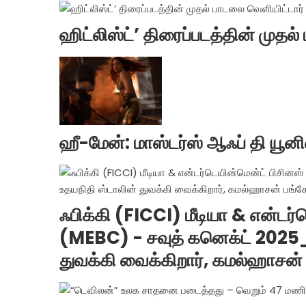
ஹிட்லிஸ்ட்’ திரைப்படத்தின் முதல்
ஹீ-மேன்: மாஸ்டர்ஸ் ஆஃப் தி யூனி
ஃபிக்கி (FICCI) மீடியா & என்டர
(MEBC) - சவுத் கனெக்ட் 2025
துவக்கி வைக்கிறார், கமல்ஹாசன் 