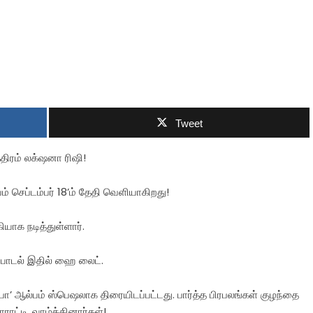
Tweet
திரம் லக்‌ஷனா ரிஷி!
ம் செப்டம்பர் 18’ம் தேதி வெளியாகிறது!
யாக நடித்துள்ளார்.
பாடல் இதில் ஹை லைட்.
ப்பா’ ஆல்பம் ஸ்பெஷலாக திரையிடப்பட்டது. பார்த்த பிரபலங்கள் குழந்தை
ாட்டி, வாழ்த்தினார்கள்!