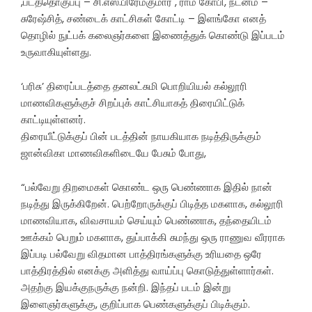
,படத்தொகுப்பு – சி.எஸ்.பிரேம்குமார் , ராம் கோபி, நடனம் –
சுரேஷ்சித், சண்டைக் காட்சிகள் கோட்டி – இளங்கோ எனத்
தொழில் நுட்பக் கலைஞர்களை இணைத்துக் கொண்டு இப்படம்
உருவாகியுள்ளது.
‘பரிசு’ திரைப்படத்தை தனலட்சுமி பொறியியல் கல்லூரி
மாணவிகளுக்குச் சிறப்புக் காட்சியாகத் திரையிட்டுக்
காட்டியுள்ளனர்.
திரையீட்டுக்குப் பின் படத்தின் நாயகியாக நடித்திருக்கும்
ஜான்விகா மாணவிகளிடையே பேசும் போது,
“பல்வேறு திறமைகள் கொண்ட ஒரு பெண்ணாக இதில் நான்
நடித்து இருக்கிறேன். பெற்றோருக்குப் பிடித்த மகளாக, கல்லூரி
மாணவியாக, விவசாயம் செய்யும் பெண்ணாக, தந்தையிடம்
ஊக்கம் பெறும் மகளாக, துப்பாக்கி சுமந்து ஒரு ராணுவ வீரராக
இப்படி பல்வேறு விதமான பாத்திரங்களுக்கு உரியதை ஒரே
பாத்திரத்தில் எனக்கு அளித்து வாய்ப்பு கொடுத்துள்ளார்கள்.
அதற்கு இயக்குநருக்கு நன்றி. இந்தப் படம் இன்று
இளைஞர்களுக்கு, குறிப்பாக பெண்களுக்குப் பிடிக்கும்.