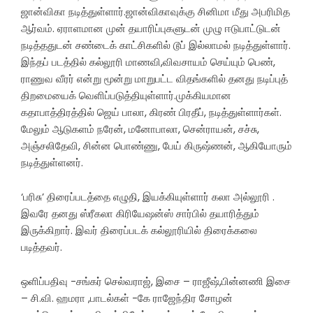
ஜான்விகா நடித்துள்ளார்.ஜான்விகாவுக்கு சினிமா மீது அபரிமித
ஆர்வம். ஏராளமான முன் தயாரிப்புகளுடன் முழு ஈடுபாட்டுடன்
நடித்ததுடன் சண்டைக் காட்சிகளில் டூப் இல்லாமல் நடித்துள்ளார்.
இந்தப் படத்தில் கல்லூரி மாணவி,விவசாயம் செய்யும் பெண்,
ராணுவ வீரர் என்று மூன்று மாறுபட்ட விதங்களில் தனது நடிப்புத்
திறமையைக் வெளிப்படுத்தியுள்ளார்.முக்கியமான
கதாபாத்திரத்தில் ஜெய் பாலா, கிரண் பிரதீப், நடித்துள்ளார்கள்.
மேலும் ஆடுகளம் நரேன், மனோபாலா, சென்ராயன், சச்சு,
அஞ்சலிதேவி, சின்ன பொண்ணு, பேய் கிருஷ்ணன், ஆகியோரும்
நடித்துள்ளனர்.
‘பரிசு’ திரைப்படத்தை எழுதி, இயக்கியுள்ளார் கலா அல்லூரி .
இவரே தனது ஸ்ரீகலா கிரியேஷன்ஸ் சார்பில் தயாரித்தும்
இருக்கிறார். இவர் திரைப்படக் கல்லூரியில் திரைக்கலை
படித்தவர்.
ஒளிப்பதிவு -சங்கர் செல்வராஜ், இசை – ராஜீஷ்,பின்னணி இசை
– சி.வி. ஹமரா ,பாடல்கள் -கே ராஜேந்திர சோழன்