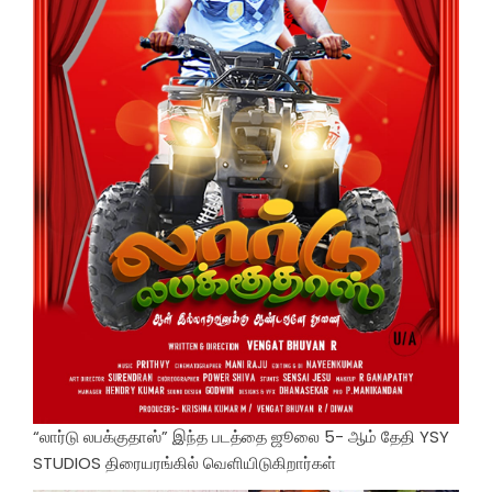
“லார்டு லபக்குதாஸ்” இந்த படத்தை ஜூலை 5- ஆம் தேதி YSY
STUDIOS திரையரங்கில் வெளியிடுகிறார்கள்