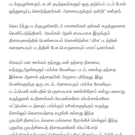
படக்குழுவினரும், உடன் நடித்தவர்களும் ஒரு குடும்பப் படம் போல்
ஒத்துழைப்பு கொடுத்தார்கள். அனைவருக்கும் நன்றி” என்றார்.
தொடர்ந்து படக்குழுவினரிடம் மாணவிகள் தங்கள் கருத்துகளை
வெளிப்படுத்தினர். அவர்கள் ஆண் மையமாக இருக்கும்
திரையுலகத்தில் பெண்மையம் கொண்டுள்ள ‘பரிசு’ படத்தின்
கதையையும் படத்தின் பேசு பொருளையும் பாராட்டினார்கள்.
மிகவும் மன ஊக்கம் தந்தது, என் தந்தை நினைவு
வந்தது,ஆண்களும் பார்க்க வேண்டிய படம், எனக்கு தந்தை
இல்லை ஆனால் தந்தையின் அருமை புரிந்தது. இது
பெண்களுக்கு ஒரு பாடம், அனைவரும் பார்க்க வேண்டிய
படம்,பெண் என்பதில் பெருமையாக உணர்கிறோம் என்று பலவாறு
கருத்துகள் கூறினார்கள்.பிரபலங்களோ விமர்சகர்களோ
மட்டுமல்ல படத்தைப் பார்க்கும் ரசிகர்களுக்கும் கருத்து
சொல்லும் கௌரவத்தை வழங்கி உள்ளது இந்த
முயற்சி.திரைப்படக்கலை மக்களை நோக்கிச் செல்லும் இந்த
புதுவித முயற்சியைத் திரையுலகினர் வியப்போடு
பார்க்கிறார்கள்;பாராட்டுகிறார்கள்.’பரிசு’ திரைப்படம் அக்டோபர்