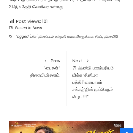
31ஆம் தேதி வெளிவர உள்ளது.
Post Views:
101
Posted in
News
Tagged
'பரிசு' திரைப்படம் கல்லூரி மாணவிகளுக்காக சிறப்பு திரையீடு!
Prev
Next
“பைசன்”
71 ஆண்டு பாரம்பரியம்
திரைவிமர்சனம்.
மிக்க ‘சினிமா
பத்திரிகையாளர்
சங்கத்’தின் முப்பெரும்
விழா !!!*