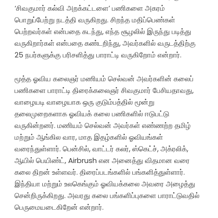
‘சிவகுமார் கல்வி அறக்கட்டளை’ பணிகளை அகரம்
பொறுப்பேற்று நடத்தி வருகிறது. சிறந்த மதிப்பெண்கள்
பெற்றவர்கள் என்பதை கடந்து, எந்த சூழலில் இருந்து படித்து
வருகிறார்கள் என்பதை கண்டறிந்து, அவர்களில் வருடத்திற்கு
25 நபர்களுக்கு பரிசளித்து பாராட்டி வருகிறோம் என்றார்.
மூத்த ஓவிய கலைஞர் மணியம் செல்வன் அவர்களின் கலைப்
பணிகளை பாராட்டி திரைக்கலைஞர் சிவகுமார் பேசியதாவது,
வாழையடி வாழையாக ஒரு குடும்பத்தில் மூன்று
தலைமுறைகளாக ஓவியக் கலை பணிகளில் ஈடுபட்டு
வருகின்றனர். மணியம் செல்வன் அவர்கள் எண்ணற்ற தமிழ்
மற்றும் ஆங்கில வார, மாத இதழ்களில் ஓவியங்கள்
வரைந்துள்ளார். பென்சில், வாட்டர் கலர், ஸ்கெட்ச், அக்ரலிக்,
ஆயில் பெயிண்ட், Airbrush என அனைத்து விதமான வரை
கலை திறன் உள்ளவர். திரைப்படங்களில் பங்களித்துள்ளார்.
இந்தியா மற்றும் உலகெங்கும் ஓவியக்கலை அவரை அழைத்து
சென்றிருக்கிறது. அவரது கலை பங்களிப்புகளை பாராட்டுவதில்
பெருமையடைகிறேன் என்றார்.