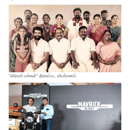
“விராயி மக்கள்” திரைப்பட விமர்சனம்.