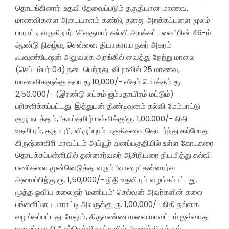
தொடங்கினார். உதவி தேவைப்படும் தகுதியான மாணவ,
மாணவிகளை அடையாளம் கண்டு, தனது அறக்கட்டளை மூலம்
பாராட்டி வருகிறார். ‘சிவகுமார் கல்வி அறக்கட்டளை’யின் 46-ம்
ஆண்டு நிகழ்வு, சென்னை தியாகராய நகர் அகரம்
ஃபவுண்டேஷன் அலுவலக அரங்கில் வைத்து நேற்று மாலை
(செப்டம்பர் 04) நடைபெற்றது. விழாவில் 25 மாணவ,
மாணவிகளுக்கு தலா ரூ.10,000/- வீதம் மொத்தம் ரூ.
2,50,000/- (இரண்டு லட்சம் ஐம்பதாயிரம் மட்டும்)
பரிசளிக்கப்பட்டது. இத்துடன் திண்டிவனம் கல்வி மேம்பாட்டு
குழு நடத்தும், ‘தாய்தமிழ் பள்ளிக்கு’ரூ. 1,00.000/- நிதி
உதவியும், தருமபுரி, விழுப்புரம் பகுதிகளை தொடர்ந்து தற்போது
கிருஷ்ணகிரி மாவட்டம் அய்யூர் வனப்பகுதியில் உள்ள கோடகரை
தொடக்கப்பள்ளியில் தன்னார்வலர் ஆசிரியரை நியமித்து கல்வி
பணிகளை முன்னெடுத்து வரும் ‘வாழை’ தன்னார்வ
அமைப்பிற்கு ரூ. 1,50,000/- நிதி உதவியும் வழங்கப்பட்டது.
மூத்த ஓவிய கலைஞர் ‘மணியம்’ செல்வன் அவர்களின் கலை
பங்களிப்பை பாராட்டி அவருக்கு ரூ. 1,00,000/- நிதி நல்கை
வழங்கப்பட்டது. மேலும், திருவண்ணாமலை மாவட்டம் ஜவ்வாது
மலைப் பகுதி மேல்நெல்லிமரத்தூரில் அமைந்திருக்கும்