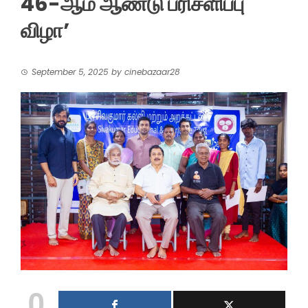
46-ஆம் ஆண்டு பரிசளிப்பு
விழா’
September 5, 2025
by
cinebazaar28
0