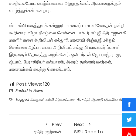
சமநிலையோட வாழ்க்கையை அணுகுங்கள். அனைவருக்கும்
வாழ்த்துக்கள் என்றார்.
ஸ்டான்லி மருத்துவக் கல்லூரி மாணவர் பாலாவினோதன் நன்றி
கூறினார். விழா நிகழ்வை சென்னை டாக்டர் எம்.ஜி.ஆர்.-ஜானகி
மகளிர் கலை அறிவியல் கல்லூரி மாணவி சிஞ்சுஶ்ரீ மற்றும்
சென்னை ஆல்பா கலை அறிவியல் கல்லூரி மாணவர் ப்ளசன்
இருவரும் தொகுத்து வழங்கினர். ஓவியர்கள் ஜெயராஜ், ராமு,
ஷ்யாம், பேராசிரியர் கல்யாணி, அகரம் தன்னார்வலர்கள்,
மாணவர்கள் கலந்து கொண்டனர்.
Post Views:
120
Posted in
News
Tagged
சிவகுமார் கல்வி அறக்கட்டளை 45-ஆம் ஆண்டு பரிசளிப்பு விழா’
Prev
Next
ஏஆர் ரஹ்மான்
SISU Road to