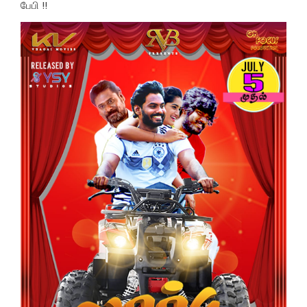
பேபி !!