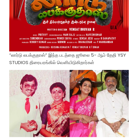
“லார்டு லபக்குதாஸ்” இந்த படத்தை ஜூலை 5- ஆம் தேதி YSY
STUDIOS திரையரங்கில் வெளியிடுகிறார்கள்