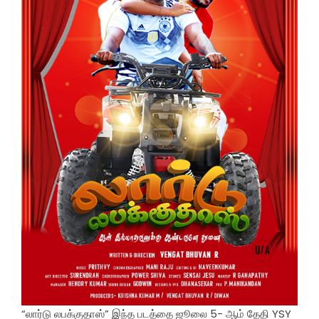
“லார்டு லபக்குதாஸ்” இந்த படத்தை ஜூலை 5- ஆம் தேதி YSY