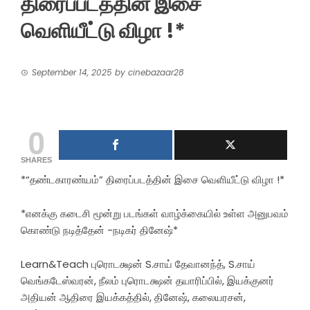
திரைப்படத்தின் இசை
வெளியீட்டு விழா !*
September 14, 2025
by
cinebazaar28
0
SHARES
*“தண்டகாரண்யம்” திரைப்படத்தின் இசை வெளியீட்டு விழா !*
*எனக்கு கடைசி மூன்று படங்கள் வாழ்க்கையில் உள்ள அனுபவம்
கொண்டு நடித்தேன் -நடிகர் தினேஷ்*
Learn&Teach புரொடக்ஷன் S.சாய் தேவானந்த், S.சாய்
வெங்கடேஸ்வரன், நீலம் புரொடக்ஷன் தயாரிப்பில், இயக்குனர்
அதியன் ஆதிரை இயக்கத்தில், தினேஷ், கலையரசன்,