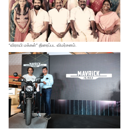
“விராயி மக்கள்” திரைப்பட விமர்சனம்.