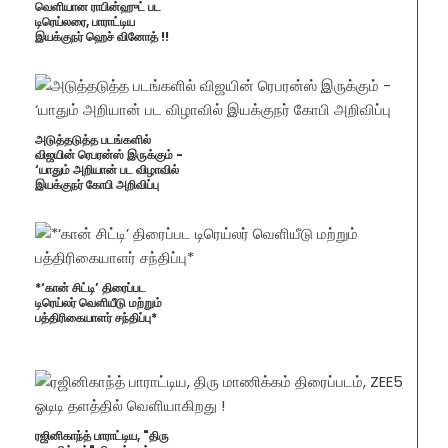
வெளியான ராபின்ஹுட் பட
டிரெய்லரை, பாராட்டிய
இயக்குநர் ஹெச் வினோத் !!
அடுத்தடுத்த படங்களில்
விஜயின் ரெபரன்ஸ் இருக்கும் -
‘யாதும் அறியான் பட விழாவில்
இயக்குநர் கோபி அறிவிப்பு
*‘கான் சிட்டி’ திரைப்பட
டிரெய்லர் வெளியீடு மற்றும்
பத்திரிகையாளர் சந்திப்பு*
ரஜினிகாந்த் பாராட்டிய, "திரு