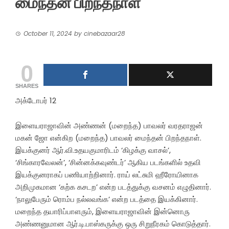
மைந்தன் பிறந்தநாள்
October 11, 2024
by
cinebazaar28
0
SHARES
அக்டோபர் 12
இளையராஜாவின் அண்ணன் (மறைந்த) பாவலர் வரதராஜன்
மகன் ஜோ என்கிற (மறைந்த) பாவலர் மைந்தன் பிறந்தநாள்.
இயக்குனர் ஆர்.வி.உதயகுமாரிடம் ‘கிழக்கு வாசல்’,
‘சிங்காரவேலன்’, ‘சின்னக்கவுண்டர்’ ஆகிய படங்களில் உதவி
இயக்குனராகப் பணியாற்றினார். ராய் லட்சுமி ஹீரோயினாக
அறிமுகமான ‘கற்க கசடற’ என்ற படத்துக்கு வசனம் எழுதினார்.
‘நாலுபேரும் ரொம்ப நல்லவங்க’ என்ற படத்தை இயக்கினார்.
மறைந்த தயாரிப்பாளரும், இளையராஜாவின் இன்னொரு
அண்ணனுமான ஆர்.டி.பாஸ்கருக்கு ஒரு சிறுநீரகம் கொடுத்தார்.