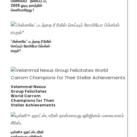
மாணிக்கம்" திரைப்படம்,
ZEE5 ஓடிடி தளத்தில்
வெளியாகிறது !
'மின்னலே' படத்தை ரீ ரிலீஸ்
செய்யும் ரோமியோ பிக்சர்ஸ்
ராகுல்*
Velammal Nexus
Group Felicitates
World Carrom
Champions for Their
Stellar Achievements
டிஸ்னி+ ஹாட்ஸ்டாரின்
நான்காவது ஒரிஜினல்