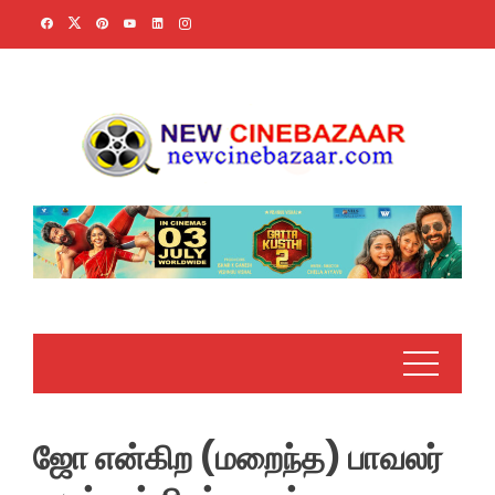
Skip
to
content
ஜோ என்கிற (மறைந்த) பாவலர்