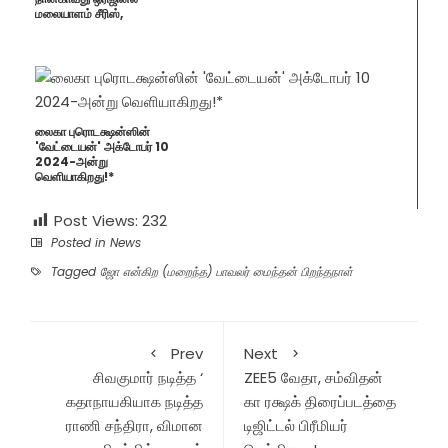
மலையாளம் சீரிஸ்,
லைகா புரொடக்ஷன்ஸின்
'வேட்டையன்' அக்டோபர் 10
2024-அன்று
வெளியாகிறது!*
Post Views:
232
Posted in
News
Tagged
ஜோ என்கிற (மறைந்த) பாவலர் மைந்தன் பிறந்தநாள்
Prev
Next
சிவகுமார் நடித்த ‘
ZEE5 வேதா, சம்விதன்
கதாநாயகியாக நடித்த
கா ரக்ஷக் திரைப்படத்தை
ராணி சந்திரா, விமான
டிஜிட்டல் பிரீமியர்