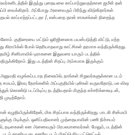
வர்களிடத்தில் இருந்து புதையலை காப்பாற்றுவதற்கான ஜமீன் தன்
பி வைக்கிறார். அப்போது அனைவரும் பிரிந்து விடுகிறார்கள்.
புதையல் காப்பாற்றப்பட்டதா /, என்பதை தான் சாகசங்கள் நிறைந்த
யுள்ளோம். குதிரையை மட்டும் ஒரிஜினலாக பயன்படுத்தி விட்டு, மற்ற
ு கிராபிக்ஸ் போல் தெரியாதவாறு காட்சிகள் தரமாக வந்திருக்கிறது.
 தமிழ் சினிமாவில் டிராகனை இதுவரை யாரும் படத்தில்
ருக்கிறோம். இது படத்தின் சிறப்பு அம்சமாக இருக்கும்.
கு அனுமதி வழங்கப்படாத நிலையில், நாங்கள் சிறுவர்களுக்கான படம்
தே சமயம், இரவு நேரங்களில் அப்பகுதியில் புலிகள் வருவதோடு, பல விஷ
்துக் கொண்டு படப்பிடிப்பு நடத்தியதால் மிகுந்த எச்சரிக்கையுடன்,
ி முடித்தோம்.
ன் எழுதியிருக்கிறேன், மிக சிறப்பாக வந்திருக்கிறது. பாடகி சின்மயி
களுக்கு பிடிக்கும். ஒளிப்பதிவாளர் முத்தையாவின் பணி நிச்சயம்
டிகர், நடிகைகள் என அனைவரும் பிரபலமானவர்கள். மேலும், படத்தின்
டை படம் தாண்டியது. எனவே படம் மிகப்பெரிய பட்ஜெட்டில்