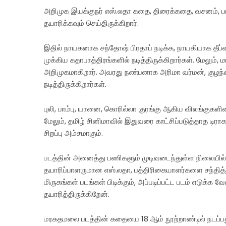
அறிமுக இயக்குநர் எஸ்.லதா கதை, திரைக்கதை, வசனம், பாடல
தயாரிக்கவும் செய்திருக்கிறார்.
இதில் நாயகனாக சந்தோஷ் பிரதாப் நடிக்க, நாயகியாக தீப்
முக்கிய கதாபாத்திரங்களில் நடித்திருக்கிறார்கள். மேலும்,
அறிமுகமாகிறார். அவரது நண்பனாக அரிமா வர்மன், குழந்த
நடித்திருக்கிறார்கள்.
புலி, பாம்பு, யானை, கொரில்லா குரங்கு ஆகிய விலங்குகளின
மேலும், தமிழ் சினிமாவில் இதுவரை காட்சிப்படுத்தாத டி
சிறப்பு அம்சமாகும்.
படத்தின் அனைத்து பணிகளும் முடிவடைந்துள்ள நிலையில், 
தயாரிப்பாளருமான எஸ்.லதா, பத்திரிகையாளர்களை சந்தித்து 
மிருகங்கள் படங்கள் பிடிக்கும், அப்படிப்பட்ட படம் எடுக்
தயாரித்திருக்கிறேன்.
மரகதமலை படத்தின் கதையை 18 ஆம் நூற்றாண்டில் நடப்பது