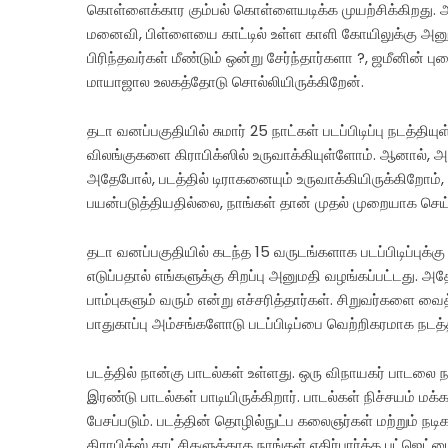
கொள்ளைக்கார கும்பல் கொள்ளையடிக்க முயற்சிக்கிறது. அ
மனைவி, பிள்ளையை காட்டில் உள்ள காளி கோயிலுக்கு அனுப்
பிரிந்தவர்கள் மீண்டும் ஒன்று சேர்ந்தார்களா ?, ஜமீனின் 
மாயாஜால உலகத்தோடு சொல்லியிருக்கிறேன்.
தடா வனப்பகுதியில் சுமார் 25 நாட்கள் படப்பிடிப்பு நடத்தி
விலங்குகளை கிராபிக்ஸில் உருவாக்கியுள்ளோம். ஆனால், அத
அதேபோல், படத்தில் டிராகனையும் உருவாக்கியிருக்கிறோம்,
பயன்படுத்தியதில்லை, நாங்கள் தான் முதல் முறையாக செய்தி
தடா வனப்பகுதியில் கடந்த 15 வருடங்களாக படப்பிடிப்புக்
எடுப்பதால் எங்களுக்கு சிறப்பு அனுமதி வழங்கப்பட்டது. அ
பாம்புகளும் வரும் என்று எச்சரித்தார்கள். சிறுவர்களை வைத
பாதுகாப்பு அம்சங்களோடு படப்பிடிப்பை வெற்றிகரமாக நடத்த
படத்தில் நான்கு பாடல்கள் உள்ளது. ஒரு விநாயகர் பாடலை நா
இரண்டு பாடல்கள் பாடியிருக்கிறார். பாடல்கள் நிச்சயம் மக்
பேசப்படும். படத்தின் தொழில்நுட்ப கலைஞர்கள் மற்றும் ந
கிராபிக்ஸ் காட்சிகளுக்காக நாங்கள் எதிர்பார்த்த பட்ஜெட்