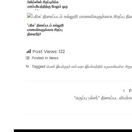
பிலிம்ஸின் சிறப்புமிக்க
பாரம்பரியத்திற்கு மேலும் ஒரு
மகுடம்*
'பரிசு' திரைப்படம் கல்லூரி
மாணவிகளுக்காக சிறப்பு
திரையீடு!
Post Views:
122
Posted in
News
Tagged
பெண் இயக்குநர் எஸ்.லதா இயக்கத்தில் உருவாகியுள்ள சிற
P
“கருப்பு பல்சர்” திரைப்பட விமர்