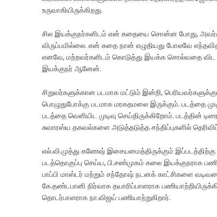
உருவாகியிருக்கிறது.
சில இயக்குநர்களிடம் என் கதையை சொன்ன போது, அவர்கள்
விருப்பமில்லை. என் கதை நான் எழுதியது போலவே எந்தவித 
எனவே, மற்றவர்களிடம் கொடுத்து இயக்க சொல்வதை விட நாம
இயக்குநர் ஆனேன்.
சிறுவர்களுக்கான படமாக மட்டும் இன்றி, பெரியவர்களுக்கு
பொழுதுபோக்கு படமாக மரகதமலை இருக்கும். படத்தை முடி
படத்தை வெளியிட முடிவு செய்திருக்கிறோம். படத்தின் டிர
சுவாரஸ்ய தகவல்களை அடுத்தடுத்த சந்திப்புகளில் தெரிவிப்
எல்.வி.முத்து கணேஷ் இசையமைத்திருக்கும் இப்படத்திற்கு
படத்தொகுப்பு செய்ய, பி.சண்முகம் கலை இயக்குநராக பணி
பாப்பி மாஸ்டர் மற்றும் சந்தோஷ் நடனக் காட்சிகளை வடிவமை
கே.தண்டபானி நிர்வாக தயாரிப்பாளராக பணியாற்றியிருக்கிற
தொடர்பாளராக நா.விஜய் பணியாற்றுகிறார்.