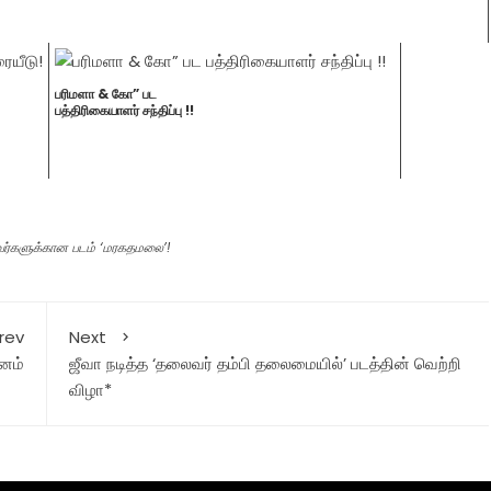
பரிமளா & கோ” பட
பத்திரிகையாளர் சந்திப்பு !!
ுவர்களுக்கான படம் ‘மரகதமலை’!
rev
Next
சனம்
ஜீவா நடித்த ‘தலைவர் தம்பி தலைமையில்’ படத்தின் வெற்றி
விழா*