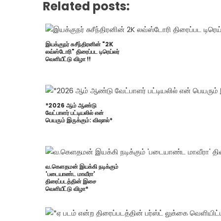
Related posts:
இயக்குநர் சுசீந்திரனின் "2K
லவ்ஸ்டோரி" திரைப்பட டிரெய்லர்
வெளியீட்டு விழா !!
*2026 ஆம் ஆண்டு
வேட்பாளர் பட்டியலில் என்
பெயரும் இருக்கும்: விஷால்*
வ.கெளதமன் இயக்கி நடிக்கும்
'படையாண்ட மாவீரா'
திரைப்படத்தின் இசை
வெளியீட்டு விழா*