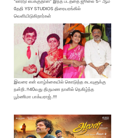
“லார்டு லபக்குதாஸ்” இந்த படத்தை ஜூலை 5- ஆம்
தேதி YSY STUDIOS திரையரங்கில்
வெளியிடுகிறார்கள்
இவரை என் வாழ்க்கையில் கொடுத்த கடவுளுக்கு
நன்றி..!!40வது திருமண நாளில் நெகிழ்ந்த
பூர்ணிமா பாக்யராஜ்..!!!