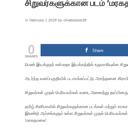
சிறுவர்களுக்கான படம் ‘மர
February 1, 2026
by
cinebazaar28
0
Share
SHARES
பெண் இயக்குநர் எஸ்.லதா இயக்கத்தில் உருவாகியுள்ள சிற
அடர்ந்த வனப்பகுதியில் படமாக்கப்பட்டு, அசத்தலான கிராப
சிறுவர்கள் முதல் பெரியவர்கள் வரை, அனைத்து தரப்பினருக்
தமிழ் சினிமாவில் சிறுவர்களுக்கான படங்கள் மற்றும் சாக
இரண்டு அம்சங்களும் உள்ள சிறுவர்கள் முதல் பெரியவர்க
‘மரகதமலை’.