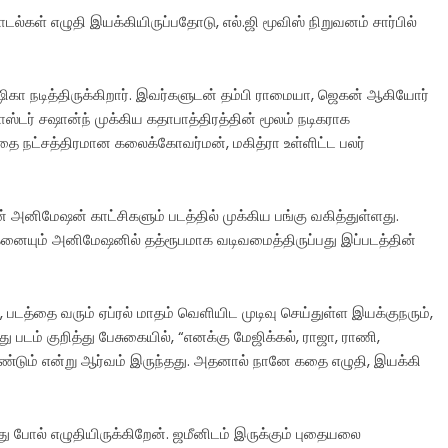
்கள் எழுதி இயக்கியிருப்பதோடு, எல்.ஜி மூவிஸ் நிறுவனம் சார்பில்
ஷிகா நடித்திருக்கிறார். இவர்களுடன் தம்பி ராமையா, ஜெகன் ஆகியோர்
 மாஸ்டர் சஷான்ந் முக்கிய கதாபாத்திரத்தின் மூலம் நடிகராக
ை நட்சத்திரமான கலைக்கோவர்மன், மகித்ரா உள்ளிட்ட பலர்
் அனிமேஷன் காட்சிகளும் படத்தில் முக்கிய பங்கு வகித்துள்ளது.
ராகனையும் அனிமேஷனில் தத்ரூபமாக வடிவமைத்திருப்பது இப்படத்தின்
படத்தை வரும் ஏப்ரல் மாதம் வெளியிட முடிவு செய்துள்ள இயக்குநரும்,
படம் குறித்து பேசுகையில், “எனக்கு மேஜிக்கல், ராஜா, ராணி,
க வேண்டும் என்று ஆர்வம் இருந்தது. அதனால் நானே கதை எழுதி, இயக்கி
 போல் எழுதியிருக்கிறேன். ஜமீனிடம் இருக்கும் புதையலை