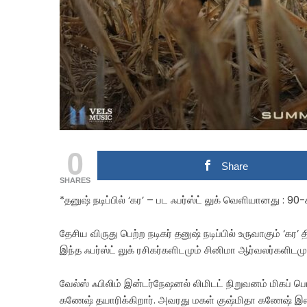
0
Share
SHARES
*தனுஷ் நடிப்பில் ‘கர’ – பட ஃபர்ஸ்ட் லுக் வெளியானது : 90-
தேசிய விருது பெற்ற நடிகர் தனுஷ் நடிப்பில் உருவாகும் ‘கர’
இந்த ஃபர்ஸ்ட் லுக் ரசிகர்களிடமும் சினிமா ஆர்வலர்களிடமு
வேல்ஸ் ஃபிலிம் இன்டர்நேஷனல் லிமிடட் நிறுவனம் மிகப் பெ
கணேஷ் தயாரிக்கிறார். அவரது மகள் குஷ்மிதா கணேஷ் இ