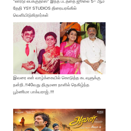
“லார்டு லபக்குதாஸ்” இந்த படத்தை ஜூலை 5- ஆம்
தேதி YSY STUDIOS திரையரங்கில்
வெளியிடுகிறார்கள்
இவரை என் வாழ்க்கையில் கொடுத்த கடவுளுக்கு
நன்றி..!!40வது திருமண நாளில் நெகிழ்ந்த
பூர்ணிமா பாக்யராஜ்..!!!