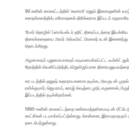
90 களின் காலகட்டத்தில் ‘கரசாமி’ எனும் இளைஞனின் வாழ்
கதைக்களத்தில், எமோஷனல் திரில்லராக இப்படம் உருவாகிய
‘போர் தொழில்’ ப்ளாக்பஸ்டர் ஹிட் திரைப்படத்தை இயக்கிய
திரைக்கதையை அவர் அல்ஃபிரட் பிரகாஷ் உடன் இணைந்து எழ
தொடர்கிறது.
அழகாகவும் புதுமையாகவும் வடிவமைக்கப்பட்ட ஃபர்ஸ்ட் லு
நேரத்தில் வெளிப்படுத்தி, விறுவிறுப்பான திரையனுபவத்தை
கர படத்தில் தனுஷ் கதாநாயகனாக நடிக்க, அவருடன் முதல
ரவிக்குமார், ஜெயராம், சுராஜ் வெஞ்சர முடு, கருணாஸ், ப
இப்படத்தில் நடிக்கிறார்கள்.
1990-களின் காலகட்டத்தை உண்மைத்தன்மையுடன் மீட்டெடுக்
காட்சிகள் படமாக்கப்பட்டுள்ளது. சென்னை, இராமநாதபுரம் மற
நடைபெற்றுள்ளது.