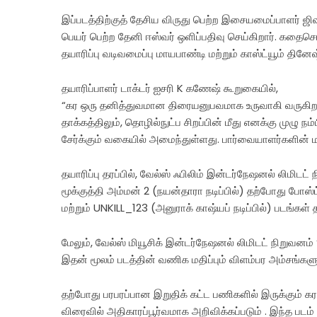
இப்படத்திற்குத் தேசிய விருது பெற்ற இசையமைப்பாளர் ஜி
பெயர் பெற்ற தேனி ஈஸ்வர் ஒளிப்பதிவு செய்கிறார். கதைசொல்லல
தயாரிப்பு வடிவமைப்பு மாயபாண்டி மற்றும் காஸ்ட்யூம் தின
தயாரிப்பாளர் டாக்டர் ஐசரி K கணேஷ் கூறுகையில்,
“கர ஒரு தனித்துவமான திரையனுபவமாக உருவாகி வருகிறது. இப
தாக்கத்திலும், தொழில்நுட்ப சிறப்பின் மீது எனக்கு முழு ந
சேர்க்கும் வகையில் அமைந்துள்ளது. பார்வையாளர்களின் மனதி
தயாரிப்பு தரப்பில், வேல்ஸ் ஃபிலிம் இன்டர்நேஷனல் லிமிட
மூக்குத்தி அம்மன் 2 (நயன்தாரா நடிப்பில்) தற்போது போஸ்ட்
மற்றும் UNKILL_123 (அனுராக் காஷ்யப் நடிப்பில்) படங்கள் 
மேலும், வேல்ஸ் மியூசிக் இன்டர்நேஷனல் லிமிடட் நிறுவன
இதன் மூலம் படத்தின் வணிக மதிப்பும் விளம்பர அம்சங்களும
தற்போது பரபரப்பான இறுதிக் கட்ட பணிகளில் இருக்கும் கர ப
விரைவில் அதிகாரப்பூர்வமாக அறிவிக்கப்படும் . இந்த ப