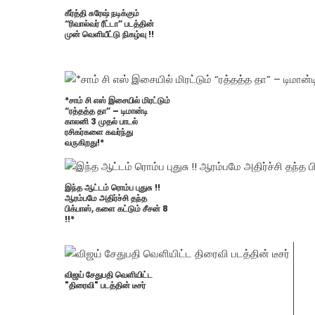
கீர்த்தி சுரேஷ் நடிக்கும்
“ரிவால்வர் ரீட்டா” படத்தின்
முன் வெளியீட்டு நிகழ்வு !!
*சாம் சி எஸ் இசையில் மிரட்டும்
“ரத்தத்த தா” – டிமான்டி
காலனி 3 முதல் பாடல்
ரசிகர்களை கவர்ந்து
வருகிறது!*
இந்த ஆட்டம் ரொம்ப புதுசு !!
ஆரம்பமே அதிர்ச்சி தந்த
பிக்பாஸ், களை கட்டும் சீசன் 8
!!*
விஜய் சேதுபதி வெளியிட்ட
"திரைவி" படத்தின் டீசர்