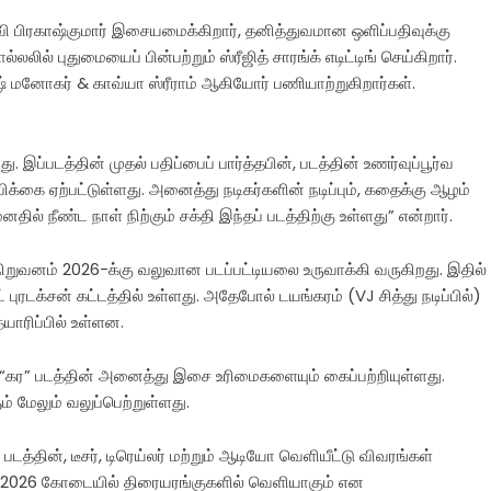
வி பிரகாஷ்குமார் இசையமைக்கிறார், தனித்துவமான ஒளிப்பதிவுக்கு
ில் புதுமையைப் பின்பற்றும் ஸ்ரீஜித் சாரங்க் எடிட்டிங் செய்கிறார்.
ேஷ் மனோகர் & காவ்யா ஸ்ரீராம் ஆகியோர் பணியாற்றுகிறார்கள்.
்படத்தின் முதல் பதிப்பைப் பார்த்தபின், படத்தின் உணர்வுப்பூர்வ
ம்பிக்கை ஏற்பட்டுள்ளது. அனைத்து நடிகர்களின் நடிப்பும், கதைக்கு ஆழம்
ல் நீண்ட நாள் நிற்கும் சக்தி இந்தப் படத்திற்கு உள்ளது” என்றார்.
ட் நிறுவனம் 2026-க்கு வலுவான படப்பட்டியலை உருவாக்கி வருகிறது. இதில்
 புரடக்சன் கட்டத்தில் உள்ளது. அதேபோல் டயங்கரம் (VJ சித்து நடிப்பில்)
தயாரிப்பில் உள்ளன.
ம் “கர” படத்தின் அனைத்து இசை உரிமைகளையும் கைப்பற்றியுள்ளது.
் மேலும் வலுப்பெற்றுள்ளது.
டத்தின், டீசர், டிரெய்லர் மற்றும் ஆடியோ வெளியீட்டு விவரங்கள்
டம் 2026 கோடையில் திரையரங்குகளில் வெளியாகும் என