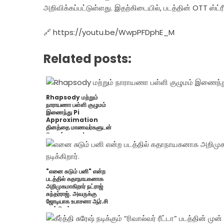
அறிவிக்கப்பட்டுள்ளது. இதற்கிடையில், படத்தின் OTT ஸ்ட்
🔗 https://youtu.be/WwpPFDphE_M
Related posts:
Rhapsody மற்றும்
நாராயணா பள்ளி குழுமம்
இணைந்து Pi
Approximation
தினத்தை மாணவர்களுடன்
கொண்டாடியது!
"எனை சுடும் பனி" என்ற
படத்தில் கதாநாயகனாக
அறிமுகமாகிறார் நட்ராஜ்
சுந்தர்ராஜ். அவருக்கு
ஜோடியாக உபாசனா ஆர்.சி
நடிக்கிறார்.