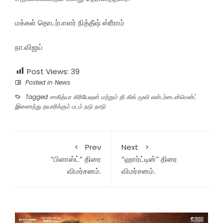
மக்கள் தொடர்பாளர் நித்தீஷ் ஸ்ரீராம்
நா.விஜய்
Post Views:
39
Posted in
News
Tagged
சாகித்யா கிரியேஷன் மற்றும் தி கிங் மூவி என்டர்டைன்மென்ட்
இணைந்து தயாரிக்கும் படம் நடு நாடு
Prev
Next
“பிளாஸ்ட்” திரை
“ஹார்ட்டின்” திரை
விமர்சனம்.
விமர்சனம்.