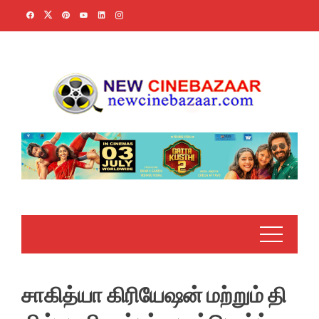
Skip
to
content
சாகித்யா கிரியேஷன் மற்றும் தி