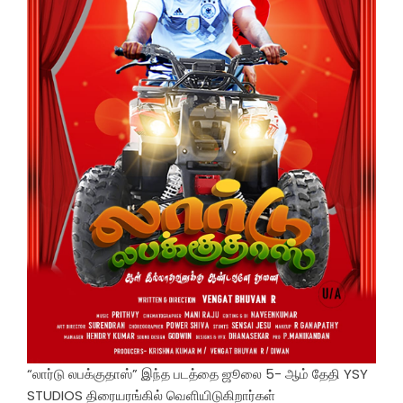
“லார்டு லபக்குதாஸ்” இந்த படத்தை ஜூலை 5- ஆம் தேதி YSY
STUDIOS திரையரங்கில் வெளியிடுகிறார்கள்