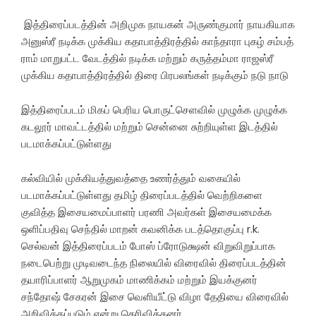
இத்திரைப்படத்தின் அறிமுக நாயகன் அருண்குமார் நாயகியாக
அனுஸ்ரீ நடிக்க முக்கிய கதாபாத்திரத்தில் காந்தாரா புகழ் சம்பத்
ராம் மாறுபட்ட வேடத்தில் நடிக்க மற்றும் கருத்தம்மா ராஜஸ்ரீ
முக்கிய கதாபாத்திரத்தில் திரை பிரபலங்கள் நடிக்கும் நடு நாடு
இத்திரைப்படம் மிகப் பெரிய பொருட்செளவில் முழுக்க முழுக்க
கடலூர் மாவட்டத்தில் மற்றும் சென்னை சுற்றியுள்ள இடத்தில்
படமாக்கப்பட்டுள்ளது
கல்வியில் முக்கியத்துவத்தை உணர்த்தும் வகையில்
படமாக்கப்பட்டுள்ளது தமிழ் திரைப்படத்தில் வெற்றிகளை
குவித்த இசையமைப்பாளர் பரணி அவர்கள் இசையமைக்க
ஒளிப்பதிவு செந்தில் மாறன் கவனிக்க படத்தொகுப்பு r.k.
செல்வன் இத்திரைப்படம் போஸ் ப்ரோடுக்ஷன் விறுவிறுப்பாக
நடைபெற்று முடிவடைந்த நிலையில் விரைவில் திரைப்படத்தின்
தயாரிப்பாளர் ஆறுமுகம் மாணிக்கம் மற்றும் இயக்குனர்
சந்தோஷ் சேகரன் இசை வெளியீட்டு விழா தேதியை விரைவில்
அறிவிக்கப்படும் என்று தெரிவித்தனர்.