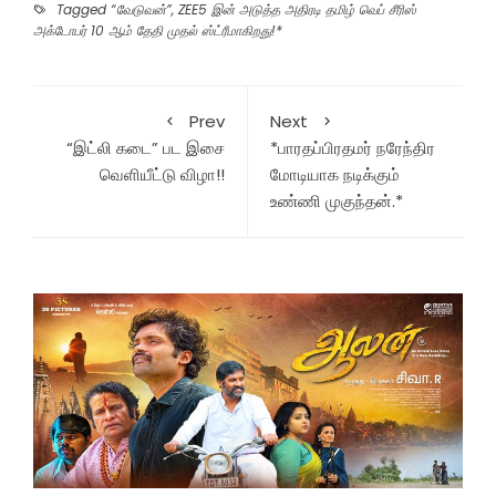
Tagged
“வேடுவன்”
,
ZEE5 இன் அடுத்த அதிரடி தமிழ் வெப் சீரிஸ்
அக்டோபர் 10 ஆம் தேதி முதல் ஸ்ட்ரீமாகிறது!*
Prev
Next
“இட்லி கடை” பட இசை
*பாரதப்பிரதமர் நரேந்திர
வெளியீட்டு விழா!!
மோடியாக நடிக்கும்
உண்ணி முகுந்தன்.*