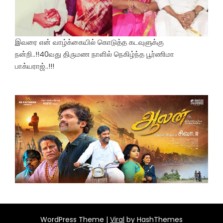
இவரை என் வாழ்க்கையில் கொடுத்த கடவுளுக்கு
நன்றி..!!40வது திருமண நாளில் நெகிழ்ந்த பூர்ணிமா
பாக்யராஜ்..!!!
WordPress Theme |
Viral
by HashThemes