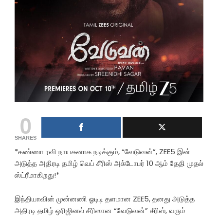
0
SHARES
*கண்ணா ரவி நாயகனாக நடிக்கும், “வேடுவன்”, ZEE5 இன்
அடுத்த அதிரடி தமிழ் வெப் சீரிஸ் அக்டோபர் 10 ஆம் தேதி முதல்
ஸ்ட்ரீமாகிறது!*
இந்தியாவின் முன்னணி ஓடிடி தளமான ZEE5, தனது அடுத்த
அதிரடி தமிழ் ஒரிஜினல் சீரிஸான “வேடுவன்” சீரிஸ், வரும்