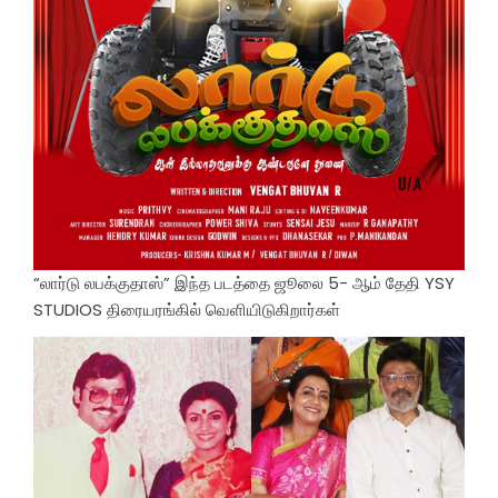
“லார்டு லபக்குதாஸ்” இந்த படத்தை ஜூலை 5- ஆம் தேதி YSY
STUDIOS திரையரங்கில் வெளியிடுகிறார்கள்