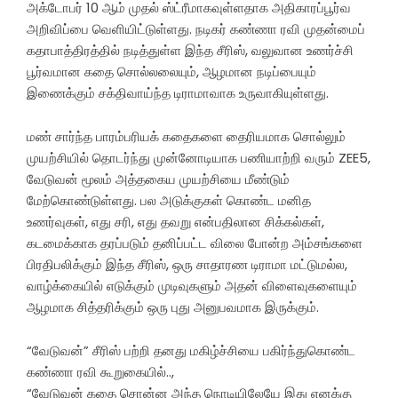
அக்டோபர் 10 ஆம் முதல் ஸ்ட்ரீமாகவுள்ளதாக அதிகாரப்பூர்வ
அறிவிப்பை வெளியிட்டுள்ளது. நடிகர் கண்ணா ரவி முதன்மைப்
கதாபாத்திரத்தில் நடித்துள்ள இந்த சீரிஸ், வலுவான உணர்ச்சி
பூர்வமான கதை சொல்லலையும், ஆழமான நடிப்பையும்
இணைக்கும் சக்திவாய்ந்த டிராமாவாக உருவாகியுள்ளது.
மண் சார்ந்த பாரம்பரியக் கதைகளை தைரியமாக சொல்லும்
முயற்சியில் தொடர்ந்து முன்னோடியாக பணியாற்றி வரும் ZEE5,
வேடுவன் மூலம் அத்தகைய முயற்சியை மீண்டும்
மேற்கொண்டுள்ளது. பல அடுக்குகள் கொண்ட மனித
உணர்வுகள், எது சரி, எது தவறு என்பதிலான சிக்கல்கள்,
கடமைக்காக தரப்படும் தனிப்பட்ட விலை போன்ற அம்சங்களை
பிரதிபலிக்கும் இந்த சீரிஸ், ஒரு சாதாரண டிராமா மட்டுமல்ல,
வாழ்க்கையில் எடுக்கும் முடிவுகளும் அதன் விளைவுகளையும்
ஆழமாக சித்தரிக்கும் ஒரு புது அனுபவமாக இருக்கும்.
“வேடுவன்” சீரிஸ் பற்றி தனது மகிழ்ச்சியை பகிர்ந்துகொண்ட
கண்ணா ரவி கூறுகையில்..,
“வேடுவன் கதை சொன்ன அந்த நொடியிலேயே இது எனக்கு