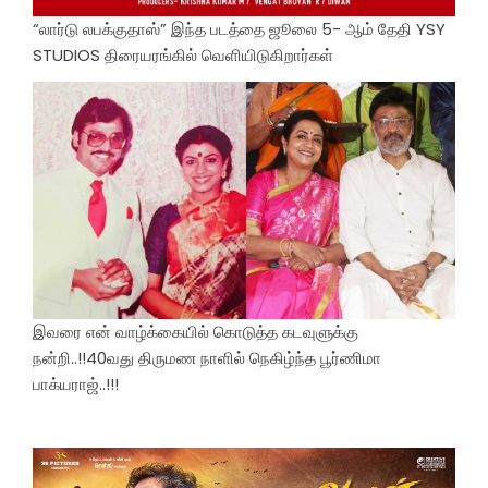
“லார்டு லபக்குதாஸ்” இந்த படத்தை ஜூலை 5- ஆம் தேதி YSY
STUDIOS திரையரங்கில் வெளியிடுகிறார்கள்
இவரை என் வாழ்க்கையில் கொடுத்த கடவுளுக்கு
நன்றி..!!40வது திருமண நாளில் நெகிழ்ந்த பூர்ணிமா
பாக்யராஜ்..!!!