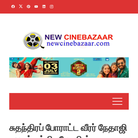
Skip
to
content
சுதந்திரப் போராட்ட வீரர் நேதாஜி