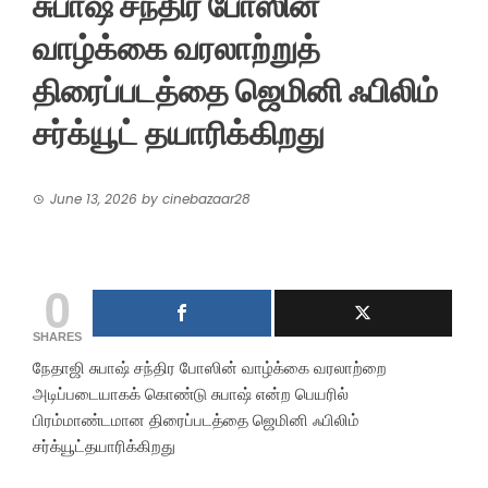
சுபாஷ் சந்திர போஸின்
வாழ்க்கை வரலாற்றுத்
திரைப்படத்தை ஜெமினி ஃபிலிம்
சர்க்யூட் தயாரிக்கிறது
June 13, 2026
by
cinebazaar28
0
SHARES
நேதாஜி சுபாஷ் சந்திர போஸின் வாழ்க்கை வரலாற்றை
அடிப்படையாகக் கொண்டு சுபாஷ் என்ற பெயரில்
பிரம்மாண்டமான திரைப்படத்தை ஜெமினி ஃபிலிம்
சர்க்யூட்தயாரிக்கிறது