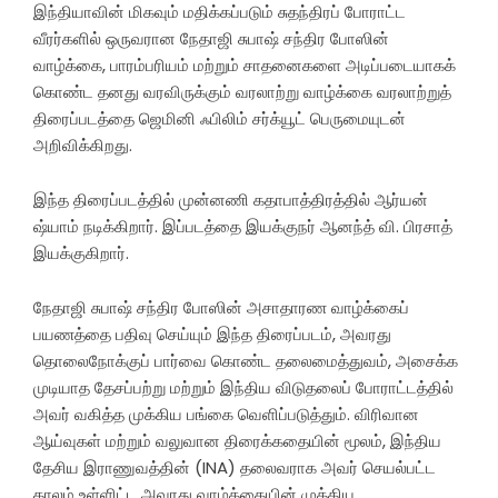
இந்தியாவின் மிகவும் மதிக்கப்படும் சுதந்திரப் போராட்ட
வீரர்களில் ஒருவரான நேதாஜி சுபாஷ் சந்திர போஸின்
வாழ்க்கை, பாரம்பரியம் மற்றும் சாதனைகளை அடிப்படையாகக்
கொண்ட தனது வரவிருக்கும் வரலாற்று வாழ்க்கை வரலாற்றுத்
திரைப்படத்தை ஜெமினி ஃபிலிம் சர்க்யூட் பெருமையுடன்
அறிவிக்கிறது.
இந்த திரைப்படத்தில் முன்னணி கதாபாத்திரத்தில் ஆர்யன்
ஷ்யாம் நடிக்கிறார். இப்படத்தை இயக்குநர் ஆனந்த் வி. பிரசாத்
இயக்குகிறார்.
நேதாஜி சுபாஷ் சந்திர போஸின் அசாதாரண வாழ்க்கைப்
பயணத்தை பதிவு செய்யும் இந்த திரைப்படம், அவரது
தொலைநோக்குப் பார்வை கொண்ட தலைமைத்துவம், அசைக்க
முடியாத தேசப்பற்று மற்றும் இந்திய விடுதலைப் போராட்டத்தில்
அவர் வகித்த முக்கிய பங்கை வெளிப்படுத்தும். விரிவான
ஆய்வுகள் மற்றும் வலுவான திரைக்கதையின் மூலம், இந்திய
தேசிய இராணுவத்தின் (INA) தலைவராக அவர் செயல்பட்ட
காலம் உள்ளிட்ட அவரது வாழ்க்கையின் முக்கிய