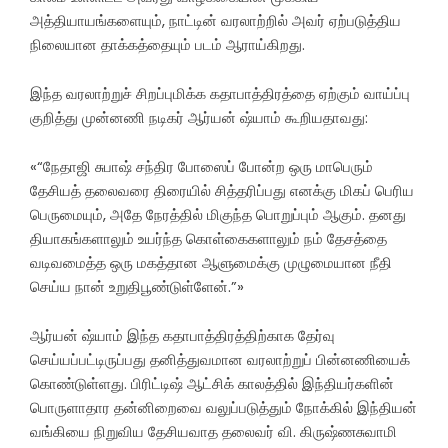
அத்தியாயங்களையும், நாட்டின் வரலாற்றில் அவர் ஏற்படுத்திய
நிலையான தாக்கத்தையும் படம் ஆராய்கிறது.
இந்த வரலாற்றுச் சிறப்புமிக்க கதாபாத்திரத்தை ஏற்கும் வாய்ப்பு
குறித்து முன்னணி நடிகர் ஆர்யன் ஷ்யாம் கூறியதாவது:
«“நேதாஜி சுபாஷ் சந்திர போஸைப் போன்ற ஒரு மாபெரும்
தேசியத் தலைவரை திரையில் சித்தரிப்பது எனக்கு மிகப் பெரிய
பெருமையும், அதே நேரத்தில் மிகுந்த பொறுப்பும் ஆகும். தனது
தியாகங்களாலும் உயர்ந்த கொள்கைகளாலும் நம் தேசத்தை
வடிவமைத்த ஒரு மகத்தான ஆளுமைக்கு முழுமையான நீதி
செய்ய நான் உறுதிபூண்டுள்ளேன்.”»
ஆர்யன் ஷ்யாம் இந்த கதாபாத்திரத்திற்காக தேர்வு
செய்யப்பட்டிருப்பது தனித்துவமான வரலாற்றுப் பின்னணியைக்
கொண்டுள்ளது. பிரிட்டிஷ் ஆட்சிக் காலத்தில் இந்தியர்களின்
பொருளாதார தன்னிறைவை வலுப்படுத்தும் நோக்கில் இந்தியன்
வங்கியை நிறுவிய தேசியவாத தலைவர் வி. கிருஷ்ணசுவாமி