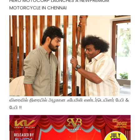
HERO MOTOCORP LAUNCHES A NEWPREMIUM
MOTORCYCLE IN CHENNAI
விரைவில் திரையில் அழகான ஃபேமிலி எண்டர்டெயினர் பேபி &
பேபி !!