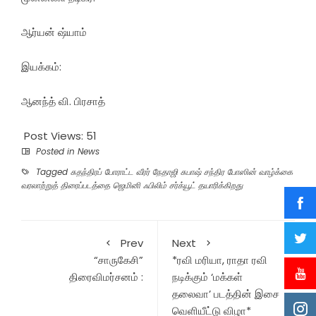
ஆர்யன் ஷ்யாம்
இயக்கம்:
ஆனந்த் வி. பிரசாத்
Post Views:
51
Posted in
News
Tagged
சுதந்திரப் போராட்ட வீரர் நேதாஜி சுபாஷ் சந்திர போஸின் வாழ்க்கை
வரலாற்றுத் திரைப்படத்தை ஜெமினி ஃபிலிம் சர்க்யூட் தயாரிக்கிறது
Prev
Next
“சாருகேசி”
*ரவி மரியா, ராதா ரவி
திரைவிமர்சனம் :
நடிக்கும் ‘மக்கள்
தலைவா’ படத்தின் இசை
வெளியீட்டு விழா*