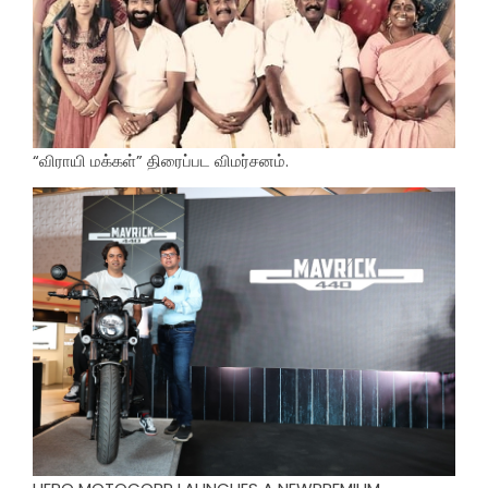
“விராயி மக்கள்” திரைப்பட விமர்சனம்.