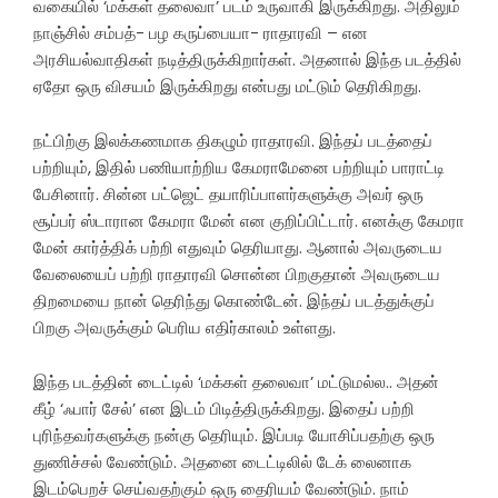
வகையில் ‘மக்கள் தலைவா’ படம் உருவாகி இருக்கிறது. அதிலும்
நாஞ்சில் சம்பத்- பழ கருப்பையா- ராதாரவி – என
அரசியல்வாதிகள் நடித்திருக்கிறார்கள். அதனால் இந்த படத்தில்
ஏதோ ஒரு விசயம் இருக்கிறது என்பது மட்டும் தெரிகிறது.
நட்பிற்கு இலக்கணமாக திகழும் ராதாரவி. இந்தப் படத்தைப்
பற்றியும், இதில் பணியாற்றிய கேமராமேனை பற்றியும் பாராட்டி
பேசினார். சின்ன பட்ஜெட் தயாரிப்பாளர்களுக்கு அவர் ஒரு
சூப்பர் ஸ்டாரான கேமரா மேன் என குறிப்பிட்டார். எனக்கு கேமரா
மேன் கார்த்திக் பற்றி எதுவும் தெரியாது. ஆனால் அவருடைய
வேலையைப் பற்றி ராதாரவி சொன்ன பிறகுதான் அவருடைய
திறமையை நான் தெரிந்து கொண்டேன். இந்தப் படத்துக்குப்
பிறகு அவருக்கும் பெரிய எதிர்காலம் உள்ளது.
இந்த படத்தின் டைட்டில் ‘மக்கள் தலைவா’ மட்டுமல்ல.. அதன்
கீழ் ‘ஃபார் சேல்’ என இடம் பிடித்திருக்கிறது. இதைப் பற்றி
புரிந்தவர்களுக்கு நன்கு தெரியும். இப்படி யோசிப்பதற்கு ஒரு
துணிச்சல் வேண்டும். அதனை டைட்டிலில் டேக் லைனாக
இடம்பெறச் செய்வதற்கும் ஒரு தைரியம் வேண்டும். நாம்