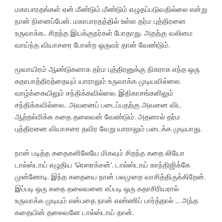
மகாபாரதங்கள் ஏன் மீண்டும் மீண்டும் எழுதப்படுவதில்லை என்று
நான் நினைப்பேன். மகாபாரதத்தில் உள்ள தர்ம புத்திரனை
உருவாக்க.. சிறந்த இயக்குநர்கள் போதாது. அதற்கு வலிமை
வாய்ந்த வியாசரை போன்ற ஒருவர் தான் வேண்டும்.
மூவாயிரம் ஆண்டுகளாக தர்ம புத்திரனுக்கு நிகராக எந்த ஒரு
கதாபாத்திரத்தையும் யாராலும் உருவாக்க முடியவில்லை.
வாழ்க்கையிலும் சந்திக்கவில்லை. இதிகாசங்களிலும்
சந்திக்கவில்லை.. அவனைப் படைப்பதற்கு அவனை விட
ஆற்றல்மிக்க கதை தலைவன் வேண்டும். அதனால் தர்ம
புத்திரனை வியாசரை தவிர வேறு யாராலும் படைக்க முடியாது.
நான் படித்த கதைகளிலேயே மிகவும் சிறந்த கதை லியோ
டால்ஸ்டாய் எழுதிய ‘ரெஸரக்சன்’. டால்ஸ்டாய் காந்திஜிக்கே
முன்னோடி. இந்த கதையை நான் பலமுறை வாசித்திருக்கிறேன்.
இப்படி ஒரு கதை தலைவனை எப்படி ஒரு கதாசிரியரால்
உருவாக்க முடியும் என்பதை நான் எண்ணிப் பார்த்தால் … அந்த
கதையின் தலைவனே டால்ஸ்டாய் தான்.