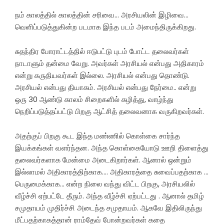
நம் காலத்தில் காலத்தின் சரிவை… அரசியலின் இழிவை…
வெளிப்படுத்துகின்ற படமாக இந்த படம் அமைந்திருக்கிறது.
சுதந்திர போராட்டத்தில் ஈடுபட்டு புடம் போட்ட தலைவர்கள்
நாடாளும் தன்மை வேறு. அவர்கள் அரசியல் என்பது அதிகாரம்
என்று கருதியவர்கள் இல்லை. அரசியல் என்பது தொண்டு.
அரசியல் என்பது தியாகம். அரசியல் என்பது நேர்மை.. என்று
ஒரு 30 ஆண்டு காலம் சிறைகளில் கழித்து, வாழ்ந்து
நெறிப்படுத்தப்பட்டு பிறகு ஆட்சித் தலைவனாக வருகிறவர்கள்.
அதற்குப் பிறகு கூட இந்த மண்ணில் கொள்கை சார்ந்த
இயக்கங்கள் வளர்ந்தன. அந்த கொள்கையோடு ஊறி திளைத்து
தலைவர்களாக மேன்மை அடைகிறார்கள். ஆனால் ஒன்றும்
இல்லாமல் அதிகாரத்திற்காக…. அதிகாரத்தை சுவைப்பதற்காக …
பெருமைக்காக… என்ற நிலை வந்து விட்ட பிறகு, அரசியலில்
வீழ்ச்சி ஏற்பட்டே தீரும். அந்த வீழ்ச்சி ஏற்பட்டது . ஆனால் தமிழ்
சமுதாயம் முதிர்ச்சி அடைந்த சமுதாயம். ஆகவே இதிலிருந்து
மீட்பதற்காகத்தான் ராம்தேவ் போன்றவர்கள் கதை