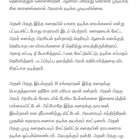
தெரிவித்துக் கொள்கிறேன். ஆனால் பகிர்ந்து கொள்ள முடியாத
சில காரணங்களால் அவரால் நடிக்க முடியவில்லை.
அதன் பிறகு இந்த கதையில் யாரை நடிக்க வைக்கலாம் என்று
பட்டியலிட்டபோது ராதாரவி இடம் பெற்றார். கதையைக் கேட்ட
அவர் எனக்கு அரசியல் நன்றாகத் தெரியும் ஆனால் எனக்குத்
தெரியாத பல விசயங்களை நீ தெரிந்து வைத்திருக்கிறாய்.
அதை எப்படி நீ யோசித்தாய்..! என கேட்டுவிட்டு, நடிக்க சம்மதம்
தெரிவித்தார். படப்பிடிப்பு தளத்தில் அவர் எதிர்பார்த்ததை விட
சிறப்பாக நடித்தார்.‌
அதன் பிறகு இயக்குநர் சி ரங்கநாதன் இந்த கதைக்கு
பொருத்தமான ஹீரோ ரவி மரியா தான் என்றார். அதன் பிறகு
அவர் அரசியல் மேடையில் பேசிய பேச்சுக்களை இணையத்தில்
பார்வையிட்டேன். அப்போதே இந்த கதைக்கு நாயகன்
இவர்தான் என தீர்மானித்து விட்டேன். அவரையும் சந்தித்தேன்.
முதலில் கதாநாயகனாக நடிக்க தயக்கம் காட்டினார். அதன்
பிறகு முழு கதையையும் கேட்டுவிட்டு கதையின் நாயகனாக
நடிக்க ஒப்புக்கொண்டார். அவருக்கும் நன்றி. அதன் பிறகு பழ.