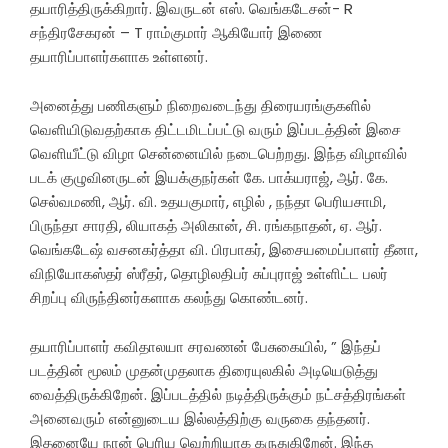
தயாரித்திருக்கிறார். இவருடன் எஸ். வெங்கடேசன்- R
சந்திரசேகரன் – T ராம்குமார் ஆகியோர் இணை
தயாரிப்பாளர்களாக உள்ளனர்.
அனைத்து பணிகளும் நிறைவடைந்து திரையரங்குகளில்
வெளியிடுவதற்காக திட்டமிடப்பட்டு வரும் இப்படத்தின் இசை
வெளியீட்டு விழா சென்னையில் நடைபெற்றது. இந்த விழாவில்
படக் குழுவினருடன் இயக்குநர்கள் கே. பாக்யராஜ், ஆர். கே.
செல்வமணி, ஆர். வி. உதயகுமார், எழில் , நந்தா பெரியசாமி,
பிருந்தா சாரதி, லியாகத் அலிகான், சி. ரங்கநாதன், ஏ. ஆர்.
வெங்கடேஷ் வசனகர்த்தா வி. பிரபாகர், இசையமைப்பாளர் தீனா,
விநியோகஸ்தர் ஸ்ரீதர், தொழிலதிபர் சுப்புராஜ் உள்ளிட்ட பலர்
சிறப்பு விருந்தினர்களாக கலந்து கொண்டனர்.
தயாரிப்பாளர் கவிதாலயா சரவணன் பேசுகையில், ” இந்தப்
படத்தின் மூலம் முதன்முதலாக திரையுலகில் அடியெடுத்து
வைத்திருக்கிறேன். இப்படத்தில் நடித்திருக்கும் நட்சத்திரங்கள்
அனைவரும் என்னுடைய இல்லத்திற்கு வருகை தந்தனர்.
இதனையே நான் பெரிய வெற்றியாக கருதுகிறேன். இந்த