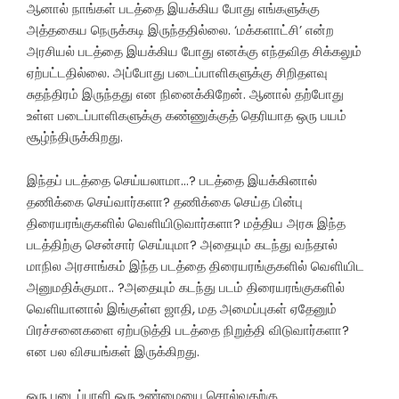
ஆனால் நாங்கள் படத்தை இயக்கிய போது எங்களுக்கு
அத்தகைய நெருக்கடி இருந்ததில்லை. ‘மக்களாட்சி’ என்ற
அரசியல் படத்தை இயக்கிய போது எனக்கு எந்தவித சிக்கலும்
ஏற்பட்டதில்லை. அப்போது படைப்பாளிகளுக்கு சிறிதளவு
சுதந்திரம் இருந்தது என நினைக்கிறேன். ஆனால் தற்போது
உள்ள படைப்பாளிகளுக்கு கண்ணுக்குத் தெரியாத ஒரு பயம்
சூழ்ந்திருக்கிறது.‌
இந்தப் படத்தை செய்யலாமா…? படத்தை இயக்கினால்
தணிக்கை செய்வார்களா? தணிக்கை செய்த பின்பு
திரையரங்குகளில் வெளியிடுவார்களா? மத்திய அரசு இந்த
படத்திற்கு சென்சார் செய்யுமா? அதையும் கடந்து வந்தால்
மாநில அரசாங்கம் இந்த படத்தை திரையரங்குகளில் வெளியிட
அனுமதிக்குமா.. ?அதையும் கடந்து படம் திரையரங்குகளில்
வெளியானால் இங்குள்ள ஜாதி, மத அமைப்புகள் ஏதேனும்
பிரச்சனைகளை ஏற்படுத்தி படத்தை நிறுத்தி விடுவார்களா?
என பல விசயங்கள் இருக்கிறது.
ஒரு படைப்பாளி ஒரு உண்மையை சொல்வதற்கு