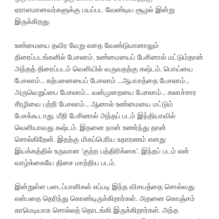
ஏராளமானவர்களுக்கு பயப்பட வேண்டிய சூழல் இன்று
இருக்கிறது.
உண்மையை தவிர வேறு எதை வேண்டுமானாலும்
திரைப்படங்களில் பேசலாம். உண்மையைப் பேசினால் மட்டும்தான்
அந்தத் திரைப்படம் வெளியில் வருவதற்கு கஷ்டம். பொய்யை
பேசலாம்… கற்பனையைப் பேசலாம் …ஆபாசத்தை பேசலாம்…
அருவெறுப்பை பேசலாம்… வன்முறையை பேசலாம்… கலாச்சார
சீரழிவை பற்றி பேசலாம்… ஆனால் உண்மையை மட்டும்
பேசக்கூடாது. மீறி பேசினால் அந்தப் படம் இந்தியாவில்
வெளியாவது கஷ்டம். இதனை நான் உணர்ந்து தான்
சொல்கிறேன். இதற்கு மிகப்பெரிய உதாரணம் எனது
இயக்கத்தில் உருவான ‘குற்ற பத்திரிக்கை’. இந்தப் படம் என்
வாழ்க்கையே திசை மாற்றிய படம்.
இன்றுள்ள படைப்பாளிகள் எப்படி இந்த விசயத்தை சொல்வது
என்பதை தெரிந்து கொண்டிருக்கிறார்கள். அதனை கொஞ்சம்
காமெடியாக சொல்லத் தொடங்கி இருக்கிறார்கள். அந்த