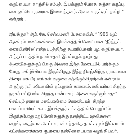
கருப்பையா, நாஞ்சில் சம்பத், இயக்குநர் பேரரசு, கஞ்சா கருப்பு,
என ஒவ்வொருவராக இணைந்தனர். அனைவருக்கும் நன்றி ”
என்றார் .
இயக்குநர் ஆர். கே. செல்வமணி பேசுகையில், ” 1986 ஆம்
ஆண்டில் மணிவண்ணன் இயக்கத்தில் வெளியான ‘தீர்த்தக்
கரையினிலே’ என்ற படத்திற்கு தயாரிப்பாளர் பழ. கருப்பையா.
அந்தப் படத்தில் நான் உதவி இயக்குநர். நாற்பது
ஆண்டுகளுக்குப் பிறகு அவரை இந்த மேடையில் பார்க்கும்
போது மகிழ்ச்சியாக இருக்கிறது. இந்த நிகழ்விற்கு ஏராளமான
திரையுலக பிரபலங்கள் வருகை தந்திருக்கிறார்கள் என்றால்..
அதற்கு ரவி மரியாவின் நட்புதான் காரணம். ரவி மரியா சிறந்த
நடிகர் மட்டுமல்ல சிறந்த பண்பாளர். அனைவருக்கும் உதவி
செய்யும் தாராள மனப்பான்மை கொண்டவர். சிறந்த
படைப்பாளியும் கூட. இயக்குநர் சங்கத்தின் பொறுப்பில்
இருந்தபோது உறுப்பினர்களுக்கு நலத்திட்ட உதவிகளை
வழங்குவதற்காக கேட்டவுடன் எந்தவித தயக்கமும் இல்லாமல்
லட்சக்கணக்கான ரூபாயை நன்கொடையாக வழங்கியவர்.