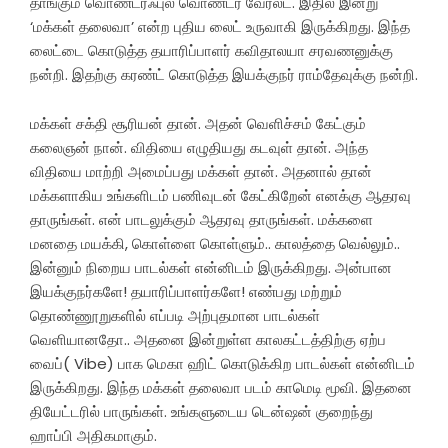
தாங்கும் வொண்டர்ஃபுல் வொண்டர் வேர்ல்ட். இதில் இன்று
‘மக்கள் தலைவா’ என்ற புதிய லைட் உருவாகி இருக்கிறது. இந்த
லைட்டை கொடுத்த தயாரிப்பாளர் கவிதாலயா சரவணனுக்கு
நன்றி. இதற்கு கரண்ட் கொடுத்த இயக்குநர் ராம்தேவுக்கு நன்றி.
மக்கள் சக்தி சூரியன் தான். அதன் வெளிச்சம் கேட்கும்
கலைஞன் நான். விதியை எழுதியது கடவுள் தான். அந்த
விதியை மாற்றி அமைப்பது மக்கள் தான். அதனால் தான்
மக்களாகிய உங்களிடம் பணிவுடன் கேட்கிறேன் எனக்கு ஆதரவு
தாருங்கள். என் பாடலுக்கும் ஆதரவு தாருங்கள். மக்களை
மனதை மயக்கி, கொள்ளை கொள்ளும்.. காலத்தை வெல்லும்..
இன்னும் நிறைய பாடல்கள் என்னிடம் இருக்கிறது. அன்பான
இயக்குநர்களே! தயாரிப்பாளர்களே! எண்பது மற்றும்
தொண்ணூறுகளில் எப்படி அற்புதமான பாடல்கள்
வெளியானதோ.. அதனை இன்றுள்ள காலகட்டத்திற்கு ஏற்ப
வைப்( Vibe) பாக மெகா ஹிட் கொடுக்கிற பாடல்கள் என்னிடம்
இருக்கிறது. இந்த மக்கள் தலைவா படம் காமெடி மூவி. இதனை
தியேட்டரில் பாருங்கள். உங்களுடைய டென்ஷன் குறைந்து
ஹாப்பி அதிகமாகும்.