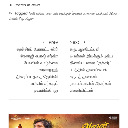
Posted in
News
Tagged
*ரவி மரியா
,
ராதா ரவி நடிக்கும் 'மக்கள் தலைவா' படத்தின் இசை
வெளியீட்டு விழா*
Prev
Next
சுதந்திரப் போராட்ட வீரர்
கரு. பழனியப்பன்
நேதாஜி சுபாஷ் சந்திர
அவர்கள் இயக்கும் புதிய
போஸின் வாழ்க்கை
திரைப்படமான “குக்கர்”
வரலாற்றுத்
படத்தின் தலைப்பைக்
திரைப்படத்தை ஜெமினி
கழகத் தலைவர்
ஃபிலிம் சர்க்யூட்
மு.க.ஸ்டாலின் அவர்கள்
தயாரிக்கிறது
வெளியிட்டார்