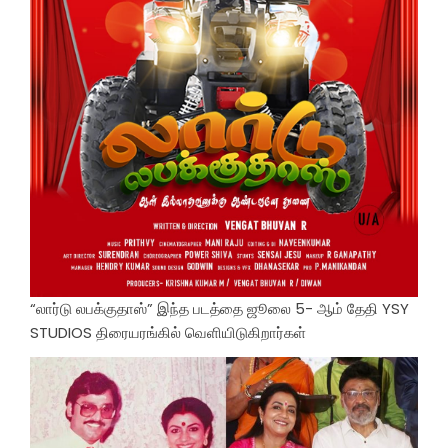
“லார்டு லபக்குதாஸ்” இந்த படத்தை ஜூலை 5- ஆம் தேதி YSY
STUDIOS திரையரங்கில் வெளியிடுகிறார்கள்