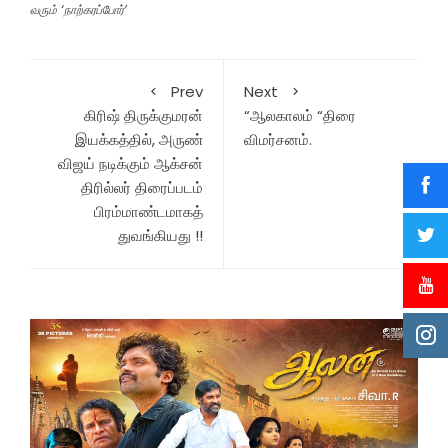
வரும் ‘நாற்கரப்போர்’
Prev
Next
கிரிஷ் திருக்குமரன்
“ஆலகாலம் “திரை
இயக்கத்தில், அருண்
விமர்சனம்.
விஜய் நடிக்கும் ஆக்சன்
திரில்லர் திரைப்படம்
பிரம்மாண்டமாகத்
துவங்கியது !!