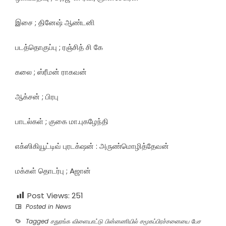
இசை ; தினேஷ் ஆண்டனி
படத்தொகுப்பு ; ரஞ்சித் சி கே
கலை ; ஸ்ரீமன் ராகவன்
ஆக்சன் ; பிரபு
பாடல்கள் ; குகை மா.புகழேந்தி
எக்ஸிகியூட்டிவ் புரடக்‌ஷன் : அருண்மொழித்தேவன்
மக்கள் தொடர்பு ; Aஜான்
Post Views:
251
Posted in
News
Tagged
சதுரங்க விளையாட்டு பின்னணியில் சமூகப்பிரச்சனையை பேச