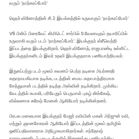
வரும் ‘நாற்கரப்போர்’
ஹெச்.வினோத்தின் சீடர் இயக்கத்தில் உருவாகும் ‘நாற்கரப்போர்’
V6 பிலிம் பிரைவேட் லிமிடெட் சார்பில் S.வேலாயுதம் தயாரிப்பில்
உருவாகி வரும் படம் ‘நாற்கரப்போர்’. இயக்குநர் ஸ்ரீவெற்றி
இப்படத்தை இயக்குகிறார். ஹெச்.வினோத், ராஜபாண்டி உள்ளிட்ட
இயக்குநர்களிடம் இவர் உதவி இயக்குநராக பணியாற்றியவர்.
இறுகப்பற்று படம் மூலம் கவனம் பெற்ற நடிகை அபர்ணதி
கதாநாயகியாக நடிக்க, படத்தின் மைய கதாபாத்திரமாக
சேத்துமான் படத்தில் நடித்த அஸ்வின் நடிக்கிறார். முக்கிய
வேடத்தில் கபாலி, பரியேறும் பெருமாள் புகழ் லிங்கேஷ்,
வில்லனாக சுரேஷ் மேனன் ஆகியோர் நடிக்கின்றனர்.
பிரபல மலையாள இயக்குநர் மேஜர் ரவியின் மகன் அர்ஜுன் ரவி,
மற்றும் ஞானசேகரன் ஆகியோர் இப்படத்தின் மூலம் தமிழில்
ஒளிப்பதிவாளராக அறிமுகமாகிறார்கள். சந்தோஷ்
நாராயணனிடம் பல படங்களில் இணைந்து பணியாற்றிய