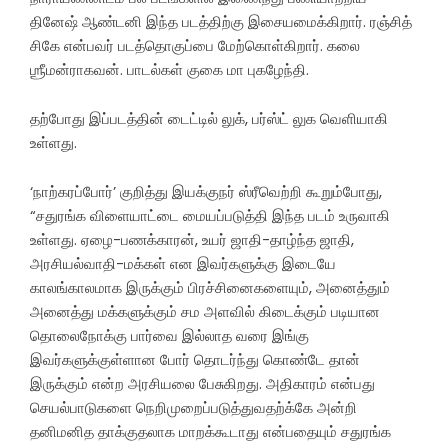
தினேஷ் ஆண்டனி இந்த படத்திற்கு இசையமைக்கிறார். ரஞ்சித்
சிகே என்பவர் படத்தொகுப்பை மேற்கொள்கிறார். கலை
ஶ்ரீமன்ராகவன். பாடல்கள் குகை மா புகழேந்தி.
தற்போது இப்படத்தின் டைட்டில் லுக், பர்ஸ்ட் லுக வெளியாகி
உள்ளது.
‘நாற்கரப்போர்’ குறித்து இயக்குநர் ஸ்ரீவெற்றி கூறும்போது,
“சதுரங்க விளையாட்டை மையப்படுத்தி இந்த படம் உருவாகி
உள்ளது. ஏழை-பணக்காரன், உயர் ஜாதி-தாழ்ந்த ஜாதி,
அரசியல்வாதி-மக்கள் என இவர்களுக்கு இடையே
காலங்காலமாக இருக்கும் பிரச்சினைகளையும், அனைத்தும்
அனைத்து மக்களுக்கும் சம அளவில் கிடைக்கும் படியான
தொலைநோக்கு பார்வை இல்லாத வரை இங்கு
இவர்களுக்குள்ளான போர் தொடர்ந்து கொண்டே தான்
இருக்கும் என்ற அரசியலை பேசுகிறது. அதிகாரம் என்பது
செயல்பாடுகளை நெறிமுறைப்படுத்துவதற்க்கே அன்றி
தனிமனித தாக்குதலாக மாறக்கூடாது என்பதையும் சதுரங்க