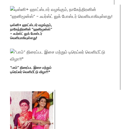
டிஸ்னி+ ஹாட்ஸ்டார் வழங்கும்,
நாகேந்திரனின் “ஹனிமூன்ஸ்”
- ஃபர்ஸ்ட் லுக் போஸ்டர்
வெளியாகியுள்ளது!
“பாம்” திரைப்பட இசை மற்றும்
டிரெய்லர் வெளியீட்டு விழா!!*