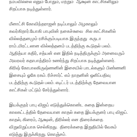
நம்பவில்லை எனும் போதும், மற்றும் ஆக்ஷன் காட்சிகளிலும்
சிறப்பாக நடித்துள்ளார்.
மீனாட்சி கோவிந்தராஜன் நடிப்பாலும் அழகாலும்
கவர்கிறார்.யோகி பாபுவின் நகைச்சுவை சில காட்சிகளில்
வில்லத்தனமும் ரசிக்கும்படியாக இருந்தது
கருடா
ராம்.
.மிரட்டலான வில்லத்தனம் படத்திற்கு கூடுதல் பலம்.
ஆதித்யா கதிர், சத்யன் என இதில் நடித்திருக்கும் அனைவரும்
அவரவர் கதாபாத்திரம் உணர்ந்து சிறப்பாக நடித்துள்ளனர்.
கிரிஷ் கோபாலகிருஷ்ணனின் இசையில் பாடல்களும் பிண்ணனி
இசையும் ஓகே ரகம். ரிச்சார்ட் எம் நாதனின் ஒளிப்பதிவு
படத்திற்கு கூடுதல் பலம். எடிட்டர் படத்திற்க்கு தேவையான
காட்சிகள் மட்டும் சேர்த்துள்ளார்.
இயக்குநர் பாபு விஜய் எடுத்துக்கொண்ட கதை இன்றைய
காலகட்டத்தில் தேவையான காதல் கதை இயக்குனர் பாபு விஜய்.
காதல், கிரைம், ஆக்ஷன், திரில்லர் என திரைக்கதை
விறுவிறுப்பாக செல்கிறது. திரைக்கதை இறுதியில் வேகம்
எடுத்து இருக்கிறது. கொஞ்சம்.