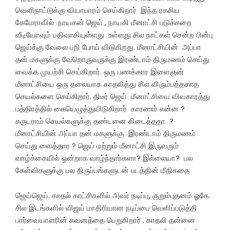
வெளிநாட்டுக்கு வியாபாரம் செய்கிறார் இந்த ரகசிய
கேமேராவில் நாயகன் ஜெய் , நாயகி மீனாட்சி படுக்கறை
வீடியோவும் பதிவாகியுள்ளது உள்ளது சில நாட்கள் சென்ற பின்பு
ஜெய்க்கு வேலை பறி போய் விடுகிறது. மீனாட்சியின் அப்பா
தன் மகளுக்கு வேறொருவருக்கு இரண்டாம் திருமணம் செய்து
வைக்க முயற்சி செய்கிறார். ஒரு பணக்கார இளைஞன்
மீனாட்சியை ஒரு தலையாக காதலித்து சில விரும்பத்தகாத
செயல்களை செய்கிறார். திடீர் ஜெய் மீனாட்சியை விவகாரத்து
பத்திரத்தில் கையெழுத்துயிடுகிறார் காரணம் என்ன ?
கருடராம் செயல்களுக்கு தண்டனை கிடைத்ததா ?
மீனாட்சியின் அப்பா தன் மகளுக்கு இரண்டாம் திருமணம்
செய்து வைத்தார ? ஜெய் மற்றும் மீனாட்சி இருவரும்
வாழ்க்கையில் ஒன்றாக வாழ்ந்தார்களா? இல்லையா? பல
கேள்விகளுக்கு பல திருப்பங்களுடன் படத்தின் மீதிகதை
ஜெய்ஜெய். காதல் காட்சிகளில் அவர் நடிப்பு, குறும்புதனம் ஓகே.
சில இடங்களில் விஜய் மாதிரியான நடிப்பை வெளிப்படுத்தி
பார்வையாளரின் கவனத்தை பெறுகிறார் . காதலி தன்னை