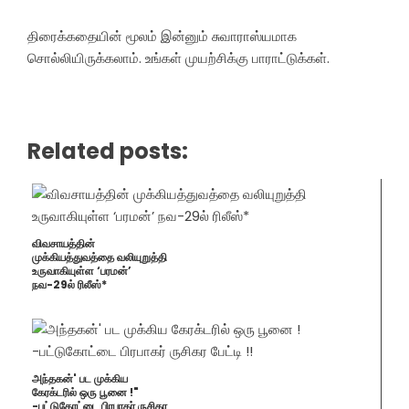
திரைக்கதையின் மூலம் இன்னும் சுவாராஸ்யமாக
சொல்லியிருக்கலாம். உங்கள் முயற்சிக்கு பாராட்டுக்கள்.
Related posts:
விவசாயத்தின்
முக்கியத்துவத்தை வலியுறுத்தி
உருவாகியுள்ள ‘பரமன்’
நவ-29ல் ரிலீஸ்*
அந்தகன்' பட முக்கிய
கேரக்டரில் ஒரு பூனை !"
-பட்டுகோட்டை பிரபாகர் ருசிகர