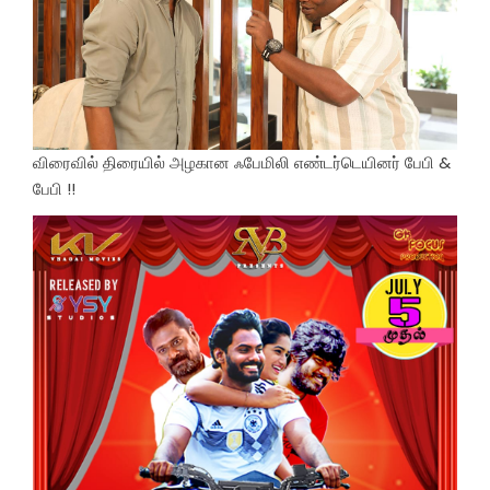
விரைவில் திரையில் அழகான ஃபேமிலி எண்டர்டெயினர் பேபி &
பேபி !!