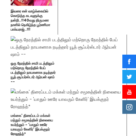
இவரை என் வாழ்க்கையில்
கொடுத்த கடவுளுக்கு
நன்றி..!!40வது திருமண
நாளில் நெகிழ்ந்த பூர்ணிமா
பாக்யராஜ்..!!!
ஒரு நேரத்தில் சாமி படத்திலும்
மற்றொரு நேரத்தில் பேய்
படத்திலும் நாயகனாக நடித்தார்
யூத் சூப்பர்ஸ்டார் ஆர்யன் ஷாம்
--
மங்கை' திரைப்படம் மக்கள்
மற்றும் சமூகத்தின் நிலையை
உயர்த்தும் - 'யாதும் ஊரே
யாவரும் கேளிர்' இயக்குநர்
ரோஹந்த்*