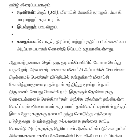
தமிழ் திரைப்படமாகும்.
நடிகர்கள்:
ஜெய் (Jai), மீனாட்சி கோவிந்தராஜன், யோகி
பாபு மற்றும் கருடா ராம்.
இயக்குநர்:
பாபுவிஜய்.
கதைக்களம்:
காதல், திரில்லர் மற்றும் குடும்ப பின்னணியை
அடிப்படையாகக் கொண்டு இப்படம் உருவாகியுள்ளது.
ஆதரவற்றவரான ஜெய் ஒரு ஐடி கம்பெனியில் வேலை செய்து
வருகிறார். அமைச்சர் மகளான மீனாட்சி அப்பாவின் செயல்கள்
பிடிக்காமல் பெண்கள் விடுதியில் தங்குகிறார் மீனாட்சி
கோவிந்தராஜனை முதல் நாள் சந்தித்து மூன்றாம் நாள்
திருமணம் செய்து கொள்கிறார். இருவரும் தேனிலவுக்கு
கொடைக்கானல் செல்கிறார்கள். அங்கே இவர்கள் தங்கியுள்ள
கெஸ்ட்வுஸ் உரிமையாளர் கருடாராம் தன்கெஸ்ட் வுஸ்ஸில் தங்கும்
இளம் ஜோடிகளுக்கு நல்ல விருந்து கொடுத்து சந்தோஷ
படுத்துவது அவர்களுக்கு நல்லவனாக தன்னை காட்டி
கொண்டு அவர்களுக்கு தெரியாமல் அவர்களின் படுக்கறையின்
அந்தரங்களை ரகசிய கேமேராவில் Live வீடியோ படம் பிடித்து