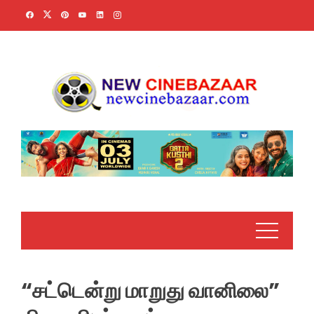
Skip
to
content
“சட்டென்று மாறுது வானிலை”