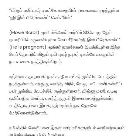
*விஜய் டிவி புகழ் டிஎஸ்கே கதையின் நாயகனாக நடித்துள்ள
‘ஹி இஸ் பிரெக்னன்ட்’ வெப்சீரிஸ்*
(Movie Scroll) மூவி ஸ்க்ரோல் சார்பில் SD.சோமு தேவ்
தயாரிப்பில் உருவாகியுள்ள வெப் சீரிஸ் ‘ஹி இஸ் பிரெக்னன்ட்’
(He is pregnant). ஷங்கர் நாகதேவன் இயக்கியுள்ள இந்த
வெப் தொடரில் விஜய் டிவி புகழ் நடிகர் டிஎஸ்கே கதையின்
நாயகனாக நடித்திருக்கிறார்.
ரஞ்சனா கதாநாயகி நடிக்க, தீபா சங்கர் முக்கிய வேடத்தில்
நடித்துள்ளார். சந்துரு, வசந்த், சிரில், வேலு, பவி, மணி உள்ளிட்ட
பலர் முக்கிய வேடத்தில் நடித்துள்ளனர். விஷ்ணுமணி வடிவு
ஒளிப்பதிவு செய்ய, வசந்த் தருண் இசையமைத்துள்ளார்..
படத்தொகுப்பை இயக்குநர் ஷங்கர் நாகதேவனே
மேற்கொண்டுள்ளார்.
சமீபத்தில் வெளியான இதன் டீசர் ரசிகர்களிடம் வரவேற்பையும்
ஆச்சர்யத்தையும் பெற்றுள்ளது..