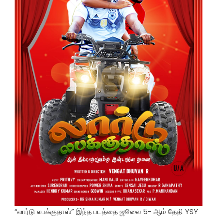
“லார்டு லபக்குதாஸ்” இந்த படத்தை ஜூலை 5- ஆம் தேதி YSY