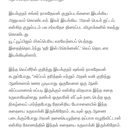
இயக்குநர் சங்கர் நாகதேவன் குறும்படங்களை இயக்கிய
அனுபவம் கொண்டவர். இவர் இயக்கிய ‘அவள் பெயர் ஐட்டம்;
என்கிற குறும்படம் பல சர்வதேச திரைப்பட விழாக்களில் கலந்து
கொண்டது.
யூ ட்யூப்பிலும் மிகப்பெரிய வரவேற்பைப் பெற்றது.
இதைத்தொடர்ந்து ‘ஹி இஸ் பிரெக்னன்ட்’ வெப் தொடரை
இயக்கியுள்ளார்.
இந்த வெப்சீரிஸ் குறித்து இயக்குநர் ஷங்கர் நாகதேவன்
கூறும்போது, “கர்ப்பம் தரித்தல் மற்றும் அதன் வலி குறித்து
ஆண்களால் உணர முடியாது. ஒருவேளை ஒரு ஆண்
கர்ப்பமானால் எப்படி இருக்கும் என்கிற விதமாக இந்த கதை
உருவாகியுள்ளது. நண்பர் ஒருவரின் வீட்டில் நடைபெற்ற ஒரு
நிகழ்வைப் பார்த்தபோது தோன்றிய யோசனையில் இந்த
கதையை உருவாக்கி இருக்கிறோம். கடவுள் ஒரு ஆணை
படைக்கும்போது அவன் தலையெழுத்தை தப்பாக எழுதிவிட்டான்
என்கிற கோணத்தில் இந்தக் கதையை உருவாக்கி இருக்கிறோம்.