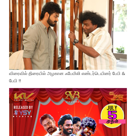
விரைவில் திரையில் அழகான ஃபேமிலி எண்டர்டெயினர் பேபி &
பேபி !!