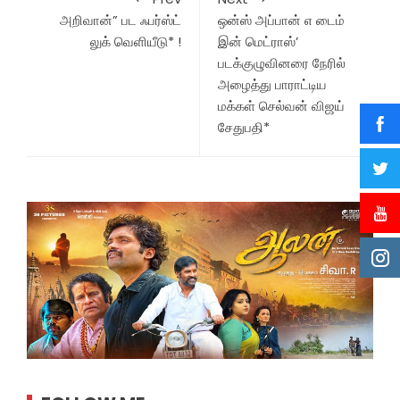
அறிவான்” பட ஃபர்ஸ்ட்
ஒன்ஸ் அப்பான் எ டைம்
லுக் வெளியீடு* !
இன் மெட்ராஸ்’
படக்குழுவினரை நேரில்
அழைத்து பாராட்டிய
மக்கள் செல்வன் விஜய்
சேதுபதி*