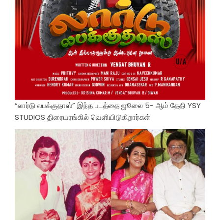
“லார்டு லபக்குதாஸ்” இந்த படத்தை ஜூலை 5- ஆம் தேதி YSY
STUDIOS திரையரங்கில் வெளியிடுகிறார்கள்