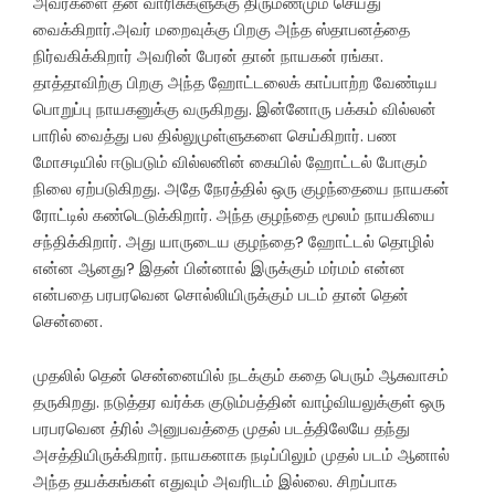
அவர்களை தன் வாரிசுகளுக்கு திருமணமும் செய்து
வைக்கிறார்.அவர் மறைவுக்கு பிறகு அந்த ஸ்தாபனத்தை
நிர்வகிக்கிறார் அவரின் பேரன் தான் நாயகன் ரங்கா.
தாத்தாவிற்கு பிறகு அந்த ஹோட்டலைக் காப்பாற்ற வேண்டிய
பொறுப்பு நாயகனுக்கு வருகிறது. இன்னோரு பக்கம் வில்லன்
பாரில் வைத்து பல தில்லுமுள்ளுகளை செய்கிறார். பண
மோசடியில் ஈடுபடும் வில்லனின் கையில் ஹோட்டல் போகும்
நிலை ஏற்படுகிறது. அதே நேரத்தில் ஒரு குழந்தையை நாயகன்
ரோட்டில் கண்டெடுக்கிறார். அந்த குழந்தை மூலம் நாயகியை
சந்திக்கிறார். அது யாருடைய குழந்தை? ஹோட்டல் தொழில்
என்ன ஆனது? இதன் பின்னால் இருக்கும் மர்மம் என்ன
என்பதை பரபரவென சொல்லியிருக்கும் படம் தான் தென்
சென்னை.
முதலில் தென் சென்னையில் நடக்கும் கதை பெரும் ஆசுவாசம்
தருகிறது. நடுத்தர வர்க்க குடும்பத்தின் வாழ்வியலுக்குள் ஒரு
பரபரவென த்ரில் அனுபவத்தை முதல் படத்திலேயே தந்து
அசத்தியிருக்கிறார். நாயகனாக நடிப்பிலும் முதல் படம் ஆனால்
அந்த தயக்கங்கள் எதுவும் அவரிடம் இல்லை. சிறப்பாக