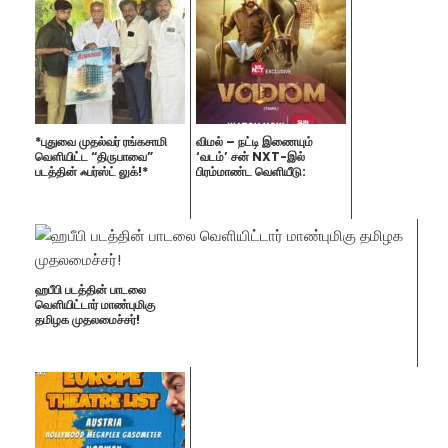
*புதுவை முதல்வர் ரங்கசாமி
விமல் – நட்டி இணையும்
வெளியிட்ட “திருபாவை”
‘வடம்’ சன் NXT-இல்
படத்தின் ஃபர்ஸ்ட் லுக்!*
பிரம்மாண்ட வெளியீடு:
ஹபீபி படத்தின் பாடலை
வெளியிட்டார் மாண்புமிகு
தமிழக முதலமைச்சர்!