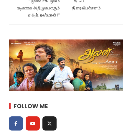
*‘மூன்வாக்’ மூலம்
“தி பெட்”
நடிகராக அறிமுகமாகும்
திரைவிமர்சனம்.
ஏ.ஆர். ரஹ்மான்!*
FOLLOW ME