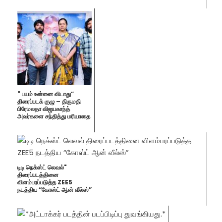
" பயம் உன்னை விடாது”
திரைப்படக் குழு – திருமதி
பிரேமலதா விஜயகாந்த்
அவர்களை சந்தித்து மரியாதை
டிடி நெக்ஸ்ட் லெவல்"
திரைப்படத்தினை
விளம்பரப்படுத்த ZEE5
நடத்திய “கோஸ்ட் ஆன் வீல்ஸ்”