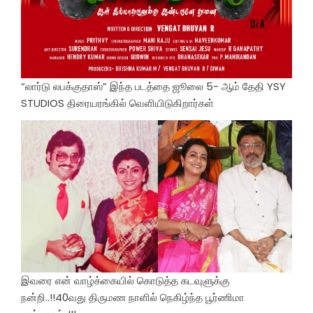
“லார்டு லபக்குதாஸ்” இந்த படத்தை ஜூலை 5- ஆம் தேதி YSY
STUDIOS திரையரங்கில் வெளியிடுகிறார்கள்
இவரை என் வாழ்க்கையில் கொடுத்த கடவுளுக்கு
நன்றி..!!40வது திருமண நாளில் நெகிழ்ந்த பூர்ணிமா