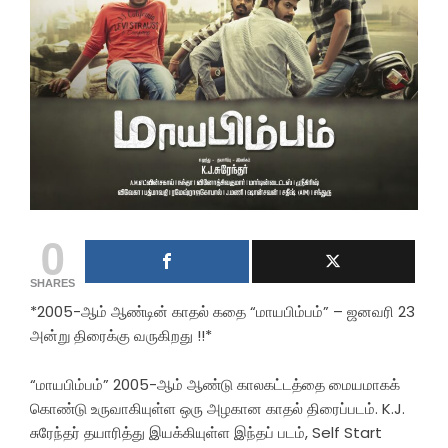
0
SHARES
*2005-ஆம் ஆண்டின் காதல் கதை “மாயபிம்பம்” – ஜனவரி 23
அன்று திரைக்கு வருகிறது !!*
“மாயபிம்பம்” 2005-ஆம் ஆண்டு காலகட்டத்தை மையமாகக்
கொண்டு உருவாகியுள்ள ஒரு அழகான காதல் திரைப்படம். K.J.
சுரேந்தர் தயாரித்து இயக்கியுள்ள இந்தப் படம், Self Start