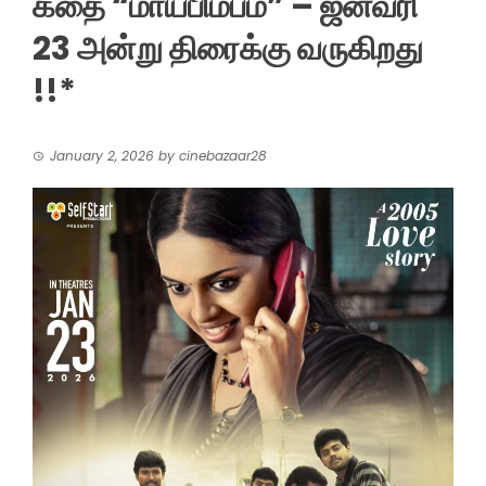
கதை “மாயபிம்பம்” – ஜனவரி
23 அன்று திரைக்கு வருகிறது
!!*
January 2, 2026
by
cinebazaar28