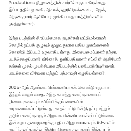
Productions நிறுவனத்தின் சார்பில் உருவாகியுள்ளது.
இப்படத்தில் ஜானகி, ஆகாஷ், ஹரிகிருஷ்ணன், ராஜேஷ்,
அருண்குமார் ஆகியோர் முக்கிய கதாபாத்திரங்களில்
நடித்துள்ளனர்.
இந்த படத்தின் சிறப்பம்சமாக, நடிகர்கள் மட்டுமல்லாமல்
தொழில்நுட்பக் குழுவும் முழுவதுமாக புதிய முகங்களைக்
கொண்டு இப்படம் உருவாகியுள்ளது. இசையமைப்பாளர் நந்தா,
படத்தொகுப்பாளர் வினோத், ஒளிப்பதிவாளர் எட்வின் ஆகியோர்
தங்கள் முதல் முயற்சியாக இப்படத்தில் பணியாற்றியுள்ளனர்.
பாடல்களை விவேகா மற்றும் பத்மாவதி எழுதியுள்ளனர்.
2005-ஆம் ஆண்டை பின்னணியாகக் கொண்டு உருவான
இந்தக் காதல் கதை, அந்த காலத்து உணர்வுகளையும்
நினைவுகளையும் உயிர்ப்பிக்கும் வகையில்
வடிவமைக்கப்பட்டுள்ளது. காதல் மட்டுமின்றி, நட்பு மற்றும்
குடும்ப உணர்வுகளும் அழகாக பின்னியமைக்கப்பட்டுள்ளன.
இன்றைய தலைமுறைக்கு புதிய அனுபவமாகவும், 90-களில்
வளர்ந்தவர்களுக்கு இனிய நினைவுகளாகவும் இந்த படம்