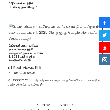
*அட்டாக்கர் படத்தின்
படப்பிடிப்பு துவங்கியது.*
பிரம்மாண்டமான காமெடி
டிராமா “சங்கராந்திகி
வஸ்துனம்” திரைப்படம், மார்ச்
1, 2025 அன்று ஐந்து
மொழிகளில் ஸ்ட்ரீம்
செய்யப்பட்டது!
Post Views:
156
Posted in
News
Tagged
*2005-ஆம் ஆண்டின் காதல் கதை “மாயபிம்பம்” – ஜனவரி 23
அன்று திரைக்கு வருகிறது !!*
Prev
Next