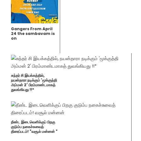
Gangers From April
24 the sambavam is
on
சுந்தர் சி இயக்கத்தில்,
நயன்தாரா நடிக்கும் 'மூக்குத்தி
அம்மன் 2' பிரம்மாண்டமாகத்
துவங்கியது !!*
நீண்ட இடைவெளிக்குப் பிறகு
குடும்ப நகைச்சுவைத்
திரைப்படம்! "வசூல் மன்னன் "