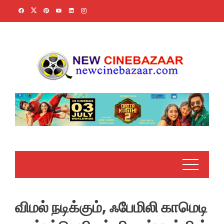
Skip
to
content
விமல் நடிக்கும், ஃபேமிலி காமெடி