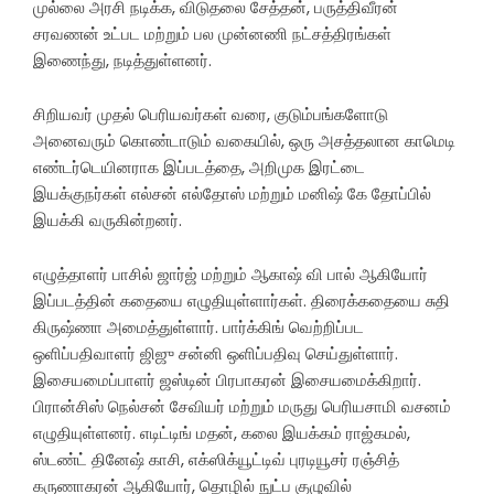
முல்லை அரசி நடிக்க, விடுதலை சேத்தன், பருத்திவீரன்
சரவணன் உட்பட மற்றும் பல முன்னணி நட்சத்திரங்கள்
இணைந்து, நடித்துள்ளனர்.
சிறியவர் முதல் பெரியவர்கள் வரை, குடும்பங்களோடு
அனைவரும் கொண்டாடும் வகையில், ஒரு அசத்தலான காமெடி
எண்டர்டெயினராக இப்படத்தை, அறிமுக இரட்டை
இயக்குநர்கள் எல்சன் எல்தோஸ் மற்றும் மனிஷ் கே தோப்பில்
இயக்கி வருகின்றனர்.
எழுத்தாளர் பாசில் ஜார்ஜ் மற்றும் ஆகாஷ் வி பால் ஆகியோர்
இப்படத்தின் கதையை எழுதியுள்ளார்கள். திரைக்கதையை சுதி
கிருஷ்ணா அமைத்துள்ளார். பார்க்கிங் வெற்றிப்பட
ஒளிப்பதிவாளர் ஜிஜு சன்னி ஒளிப்பதிவு செய்துள்ளார்.
இசையமைப்பாளர் ஜஸ்டின் பிரபாகரன் இசையமைக்கிறார்.
பிரான்சிஸ் நெல்சன் சேவியர் மற்றும் மருது பெரியசாமி வசனம்
எழுதியுள்ளனர். எடிட்டிங் மதன், கலை இயக்கம் ராஜ்கமல்,
ஸ்டண்ட் தினேஷ் காசி, எக்ஸிக்யூட்டிவ் புரடியூசர் ரஞ்சித்
கருணாகரன் ஆகியோர், தொழில் நுட்ப குழுவில்