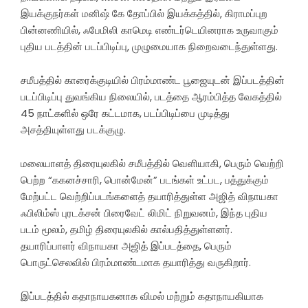
இயக்குநர்கள் மனிஷ் கே தோப்பில் இயக்கத்தில், கிராமப்புற
பின்னணியில், ஃபேமிலி காமெடி எண்டர்டெயினராக உருவாகும்
புதிய படத்தின் படப்பிடிப்பு, முழுமையாக நிறைவடைந்துள்ளது.
சமீபத்தில் காரைக்குடியில் பிரம்மாண்ட பூஜையுடன் இப்படத்தின்
படப்பிடிப்பு துவங்கிய நிலையில், படத்தை ஆரம்பித்த வேகத்தில்
45 நாட்களில் ஒரே கட்டமாக, படப்பிடிப்பை முடித்து
அசத்தியுள்ளது படக்குழு.
மலையாளத் திரையுலகில் சமீபத்தில் வெளியாகி, பெரும் வெற்றி
பெற்ற “ககனச்சாரி, பொன்மேன்” படங்கள் உட்பட, பத்துக்கும்
மேற்பட்ட வெற்றிப்படங்களைத் தயாரித்துள்ள அஜித் விநாயகா
ஃபிலிம்ஸ் புரடக்சன் பிரைவேட் லிமிட் நிறுவனம், இந்த புதிய
படம் மூலம், தமிழ் திரையுலகில் கால்பதித்துள்ளனர்.
தயாரிப்பாளர் விநாயகா அஜித் இப்படத்தை, பெரும்
பொருட்செலவில் பிரம்மாண்டமாக தயாரித்து வருகிறார்.
இப்படத்தில் கதாநாயகனாக விமல் மற்றும் கதாநாயகியாக