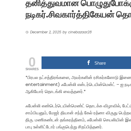
தனித்துவமான பொழுதுபோக்
நடிகர்.சிவகார்த்திகேயன் த
December 2, 2025
by
cinebazaar28
0
Share
SHARES
*பிரபல நட்சத்திரங்களை, அவர்களின் ரசிகர்களோடு இணை
entertainment) ஃபேன்லி என்டர்டெயின்மென்ட் – ஐ நடிகர் 
ஆகியோர் தொடங்கி வைத்தனர்.*
ஃபேன்லி எண்டெர்டெயின்மெண்ட் தொடக்க விழாவில், பேட்மி
சாம்பியனும், மேஜர் தியான் சந்த் கேல் ரத்னா விருது பெ
திரு. மணிகண்டன் தங்கரத்தினம், ஃபேன்லி செயலியின் இ
பாபு உள்ளிட்டோர் பங்குபெற்று சிறப்பித்தனர்.