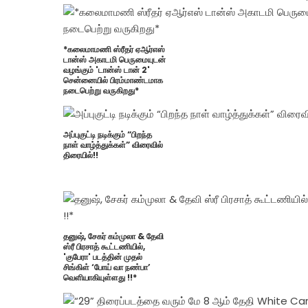
*கலைமாமணி ஸ்ரீதர் ஏஆர்எஸ்
டான்ஸ் அகாடமி பெருமையுடன்
வழங்கும் 'டான்ஸ் டான் 2'
சென்னையில் பிரம்மாண்டமாக
நடைபெற்று வருகிறது*
அப்புகுட்டி நடிக்கும் “பிறந்த
நாள் வாழ்த்துக்கள்” விரைவில்
திரையில்!!
தனுஷ், சேகர் கம்முலா & தேவி
ஸ்ரீ பிரசாத் கூட்டணியில்,
'குபேரா' படத்தின் முதல்
சிங்கிள் ‘போய் வா நண்பா’
வெளியாகியுள்ளது !!*