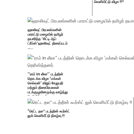
வெளியிட்டு விழா !!*
ஹாலிவுட் பிரபலங்களின்
பாராட்டு மழையில் தமிழர்
தயாரித்த ‘சிட்டி ஆப்
ட்ரீம்ஸ்’ஹாலிவுட் திரைப்படம்
…..
''ராம் in லீலா'' படத்தின்
தொடக்க விழா 'மக்கள்
செல்வன்' விஜய் சேதுபதி
மற்றும் திரைபிரபலகள்
படக்குழுவினருக்கு வாழ்த்து
தெரிவித்தனர்.
"ரெட்ட தல” படத்தின் ஃபர்ஸ்ட்
லுக் வெளியீட்டு நிகழ்வு !!