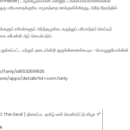
nti’meter) , ஆக்கபூர்வமான பின்னூட்டங்கள்/விமர்சனங்களை
் ஒரு மரியாதைக்குரிய சமூகத்தை ஊக்குவிக்கிறது, அதே நேரத்தில்
களும் ரசிகர்களும் அர்த்தமுள்ள, கருத்துப் பரிமாற்றம் செய்யும்
ாக ஃபேன்லி ஆப் செயல்படும்.
ையறுக்கப்பட்ட மற்றும் தடையின்றி ஒருங்கிணைக்கூடிய -பொழுதுபோக்கின்
p/fanly/id6532619926
store/apps/details?id=com.fanly
ர்