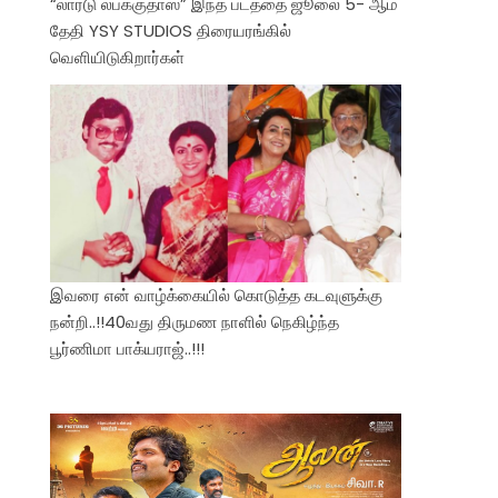
“லார்டு லபக்குதாஸ்” இந்த படத்தை ஜூலை 5- ஆம்
தேதி YSY STUDIOS திரையரங்கில்
வெளியிடுகிறார்கள்
இவரை என் வாழ்க்கையில் கொடுத்த கடவுளுக்கு
நன்றி..!!40வது திருமண நாளில் நெகிழ்ந்த
பூர்ணிமா பாக்யராஜ்..!!!