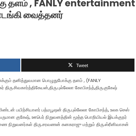
கு தளம் , FANLY entertainment
ொடங்கி வைத்தனர்
Tweet
க்கும் தனித்துவமான பொழுதுபோக்கு தளம் , (FANLY
திரு.சிவகார்த்திகேயன்,திரு.புல்லேலா கோபிசந்த்,திரு.குகேஷ்
ண்டன் பயிற்சியாளர் பத்மபூஷன் திரு.புல்லேலா கோபிசந்த், உலக செஸ்
ற்றவருமான குகேஷ், ஊபெர் நிறுவனத்தின் மூத்த பொறியியல் இயக்குநர்
ணை நிறுவனர்கள் திரு.சரவணன் கனகராஜு மற்றும் திரு.ஸ்ரீனிவாசன்