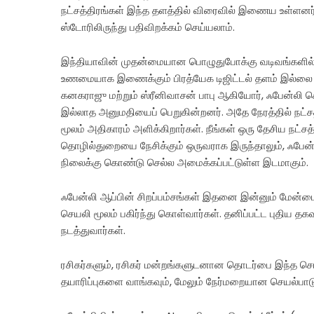
நட்சத்திரங்கள் இந்த தளத்தில் விரைவில் இணைய உள்ளனர்
ஸ்டோரிலிருந்து பதிவிறக்கம் செய்யலாம்.
இந்தியாவின் முதன்மையான பொழுதுபோக்கு வடிவங்களில் ம
உணமையாக இணைக்கும் பிரத்யேக டிஜிட்டல் தளம் இல்லை
கனகராஜு மற்றும் ஸ்ரீனிவாசன் பாபு ஆகியோர், ஃபேன்லி செ
இல்லாத அனுமதியைப் பெறுகின்றனர். அதே நேரத்தில் நட்சத்
மூலம் அதிகாரம் அளிக்கிறார்கள். நீங்கள் ஒரு தேசிய நட்சத
தொழில்துறையை நேசிக்கும் ஒருவராக இருந்தாலும், ஃபேன்ல
நிலைக்கு கொண்டு செல்ல அமைக்கப்பட்டுள்ள இடமாகும்.
ஃபேன்லி ஆப்பின் சிறப்பம்சங்கள் இதனை இன்னும் மேன்மை
செயலி மூலம் பகிர்ந்து கொள்வார்கள். தனிப்பட்ட புதிய தக
நடத்துவார்கள்.
ரசிகர்களும், ரசிகர் மன்றங்களுடனான தொடர்பை இந்த செயலி
தயாரிப்புகளை வாங்கவும், மேலும் நேர்மறையான செயல்பாடு