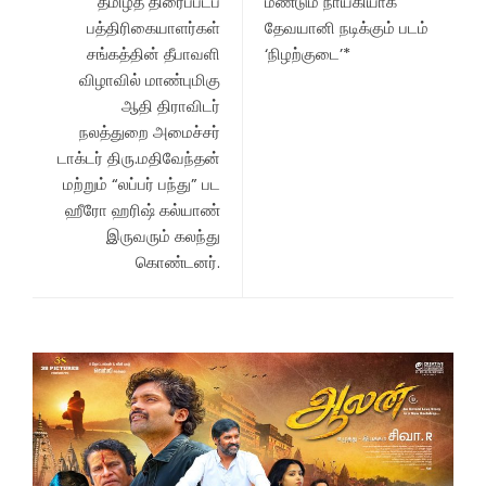
தமிழ்த் திரைப்படப்
மீண்டும் நாயகியாக
பத்திரிகையாளர்கள்
தேவயானி நடிக்கும் படம்
சங்கத்தின் தீபாவளி
‘நிழற்குடை’*
விழாவில் மாண்புமிகு
ஆதி திராவிடர்
நலத்துறை அமைச்சர்
டாக்டர் திரு.மதிவேந்தன்
மற்றும் “லப்பர் பந்து” பட
ஹீரோ ஹரிஷ் கல்யாண்
இருவரும் கலந்து
கொண்டனர்.