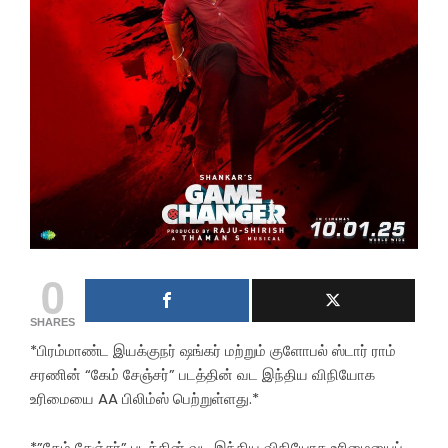
0
SHARES
*பிரம்மாண்ட இயக்குநர் ஷங்கர் மற்றும் குளோபல் ஸ்டார் ராம்
சரணின் “கேம் சேஞ்சர்” படத்தின் வட இந்திய விநியோக
உரிமையை AA பிலிம்ஸ் பெற்றுள்ளது.*
*”கேம் சேஞ்சர்” படத்தின் வட இந்திய விநியோக உரிமையைப்