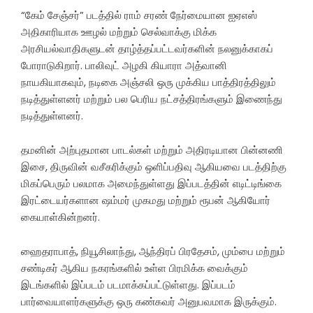
“கேம் சேஞ்சர்” படத்தில் ராம் சரண் நேர்மையான ஐஏஎஸ்
அதிகாரியாக ஊழல் மற்றும் செல்வாக்கு மிக்க
அரசியல்வாதிகளுடன் தாழ்த்தப்பட்டவர்களின் நலனுக்காகப்
போராடுகிறார். பாலிவுட் அழகி கியாரா அத்வானி
நாயகியாகவும், நடிகை அஞ்சலி ஒரு முக்கிய பாத்திரத்திலும்
நடித்துள்ளனர் மற்றும் பல பெரிய நட்சத்திரங்களும் இணைந்து
நடித்துள்ளனர்.
தமனின் அற்புதமான பாடல்கள் மற்றும் அதிரடியான பின்னணி
இசை, திருவின் வசீகரிக்கும் ஒளிப்பதிவு ஆகியவை படத்திற்கு
மிகப்பெரும் பலமாக அமைந்துள்ளது இப்படத்தின் எடிட்டிங்கை
இரட்டையர்களான ஷம்மர் முகமது மற்றும் ரூபன் ஆகியோர்
கையாள்கின்றனர்.
ஹைதராபாத், நியூசிலாந்து, ஆந்திரப் பிரதேசம், மும்பை மற்றும்
சண்டிகர் ஆகிய நகரங்களில் உள்ள பிரமிக்க வைக்கும்
இடங்களில் இப்படம் படமாக்கப்பட்டுள்ளது. இப்படம்
பார்வையாளர்களுக்கு ஒரு கண்கவர் அனுபவமாக இருக்கும்.