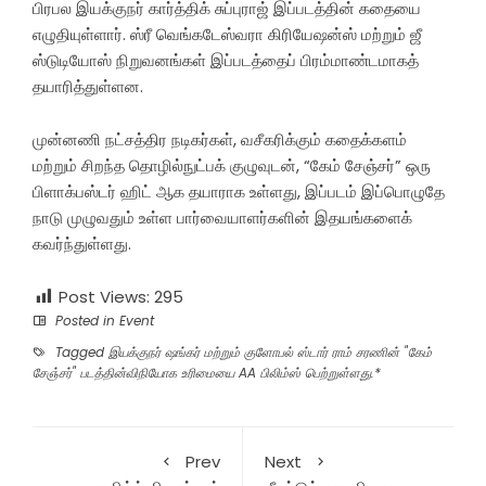
பிரபல இயக்குநர் கார்த்திக் சுப்புராஜ் இப்படத்தின் கதையை
எழுதியுள்ளார். ஸ்ரீ வெங்கடேஸ்வரா கிரியேஷன்ஸ் மற்றும் ஜீ
ஸ்டுடியோஸ் நிறுவனங்கள் இப்படத்தைப் பிரம்மாண்டமாகத்
தயாரித்துள்ளன.
முன்னணி நட்சத்திர நடிகர்கள், வசீகரிக்கும் கதைக்களம்
மற்றும் சிறந்த தொழில்நுட்பக் குழுவுடன், “கேம் சேஞ்சர்” ஒரு
பிளாக்பஸ்டர் ஹிட் ஆக தயாராக உள்ளது, இப்படம் இப்பொழுதே
நாடு முழுவதும் உள்ள பார்வையாளர்களின் இதயங்களைக்
கவர்ந்துள்ளது.
Post Views:
295
Posted in
Event
Tagged
இயக்குநர் ஷங்கர் மற்றும் குளோபல் ஸ்டார் ராம் சரணின் "கேம்
சேஞ்சர்" படத்தின்விநியோக உரிமையை AA பிலிம்ஸ் பெற்றுள்ளது.*
Prev
Next