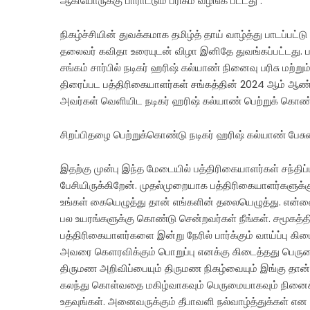
ஆகியோருக்கு பாராட்டும் பரிசும் வழங்க பட்டது .
நிகழ்ச்சியின் துவக்கமாக தமிழ்த் தாய் வாழ்த்து பாடப்ப
தலைவர் கவிதா உரையுடன் விழா இனிதே துவங்கப்பட்டது. ப
சங்கம் சார்பில் நடிகர் ஹரிஷ் கல்யாண் நினைவு பரிசு மற்
திரைப்பட பத்திரிகையாளர்கள் சங்கத்தின் 2024 ஆம் ஆண்ட
அவர்கள் வெளியிட நடிகர் ஹரிஷ் கல்யாண் பெற்றுக் கொண்
சிறப்பிதழை பெற்றுக்கொண்டு நடிகர் ஹரிஷ் கல்யாண் பேசு
இதற்கு முன்பு இந்த மேடையில் பத்திரிகையாளர்கள் சந்திப்
பேசியிருக்கிறேன். முதல்முறையாக பத்திரிகையாளர்களுக
உங்கள் கையெழுத்து தான் எங்களின் தலையெழுத்து. என
பல உயரங்களுக்கு கொண்டு சென்றவர்கள் நீங்கள். சமூகத்தி
பத்திரிகையாளர்களை இன்று நேரில் பார்க்கும் வாய்ப்பு கிட
அவரை கௌரவிக்கும் பொறுப்பு எனக்கு கிடைத்தது பெரும
திருமண அறிவிப்பையும் திருமண நிகழ்வையும் இங்கு தான்
கலந்து கொள்வதை மகிழ்வாகவும் பெருமையாகவும் நினைக
உதவுங்கள். அனைவருக்கும் தீபாவளி நல்வாழ்த்துக்கள் என