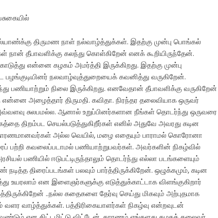
ேசுகையில்
்யாண்க்கு திருமண நாள் நல்வாழ்த்துக்கள். இதற்கு முன்பு பொங்கல்
் நான் தீபாவளிக்கு கலந்து கொள்கிறேன் எனக் கூறியிருந்தேன்.
டுத்து என்னை கழகம் அமர்த்தி இருக்கிறது. இதற்கு முன்பு
ட பழங்குடியினர் நலவாழ்வுத்துறையைக் கவனித்து வருகிறேன்.
ு பணியாற்றும் நிலை இருக்கிறது. எனவேதான் தீபாவளிக்கு வருகிறேன்
ு என்னை அழைத்தார் திருமதி. கவிதா. நிரந்தர தலைவியாக ஒருவர்
வ்வளவு சுலபமல்ல. ஆனால் உறுப்பினர்களான நீங்கள் தொடர்ந்து ஒருவரை
்தை திறம்பட செயல்படுத்துகிறீர்கள் எனில் அதுவே அவரது கடின
சாதாரணமானவர்கள் அல்ல வெயில், மழை எதையும் பாராமல் கொரோனா
் பற்றி கவலைப்படாமல் பணியாற்றுபவர்கள். அவர்களின் நிகழ்வில்
சியல் பணியில் ஈடுபட்டிருந்தாலும் தொடர்ந்து எல்லா படங்களையும்
 நடித்த திரைப்படங்கள் பலவும் பார்த்திருக்கிறேன். ஒழுக்கமும், கடின
ித்து உயரலாம் என இளைஞர்களுக்கு எடுத்துக்காட்டாக விளங்குகிறார்
த்திருக்கிறேன் ..நல்ல கதைகளை தேர்வு செய்து மிகவும் அற்புதமாக
ும் வளர வாழ்த்துக்கள். பத்திரிகையாளர்கள் நிகழ்வு என்றவுடன்
ேண்டும் என திட்டமிட்டு விட்டேன். காரணம் எங்களது கழகத் தலைவர்