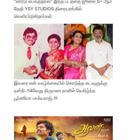
“லார்டு லபக்குதாஸ்” இந்த படத்தை ஜூலை 5- ஆம்
தேதி YSY STUDIOS திரையரங்கில்
வெளியிடுகிறார்கள்
இவரை என் வாழ்க்கையில் கொடுத்த கடவுளுக்கு
நன்றி..!!40வது திருமண நாளில் நெகிழ்ந்த
பூர்ணிமா பாக்யராஜ்..!!!