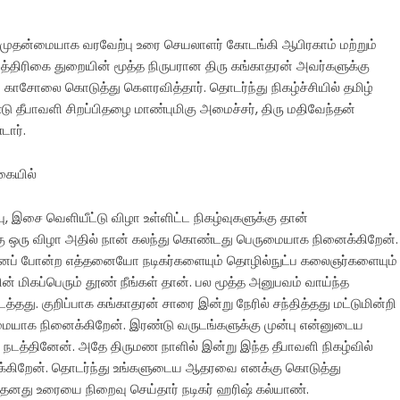
ட்டு முதன்மையாக வரவேற்பு உரை செயலாளர் கோடங்கி ஆபிரகாம் மற்றும்
த்திரிகை துறையின் மூத்த நிருபரான திரு கங்காதரன் அவர்களுக்கு
றும் காசோலை கொடுத்து கௌரவித்தார். தொடர்ந்து நிகழ்ச்சியில் தமிழ்
ு தீபாவளி சிறப்பிதழை மாண்புமிகு அமைச்சர், திரு மதிவேந்தன்
டார்.
கையில்
பு, இசை வெளியீட்டு விழா உள்ளிட்ட நிகழ்வுகளுக்கு தான்
்கு ஒரு விழா அதில் நான் கலந்து கொண்டது பெருமையாக நினைக்கிறேன்.
்னைப் போன்ற எத்தனையோ நடிகர்களையும் தொழில்நுட்ப கலைஞர்களையும்
ன் மிகப்பெரும் தூண் நீங்கள் தான். பல மூத்த அனுபவம் வாய்ந்த
ைத்தது. குறிப்பாக கங்காதரன் சாரை இன்று நேரில் சந்தித்தது மட்டுமின்றி
ையாக நினைக்கிறேன். இரண்டு வருடங்களுக்கு முன்பு என்னுடைய
 நடத்தினேன். அதே திருமண நாளில் இன்று இந்த தீபாவளி நிகழ்வில்
்கிறேன். தொடர்ந்து உங்களுடைய ஆதரவை எனக்கு கொடுத்து
 தனது உரையை நிறைவு செய்தார் நடிகர் ஹரிஷ் கல்யாண்.