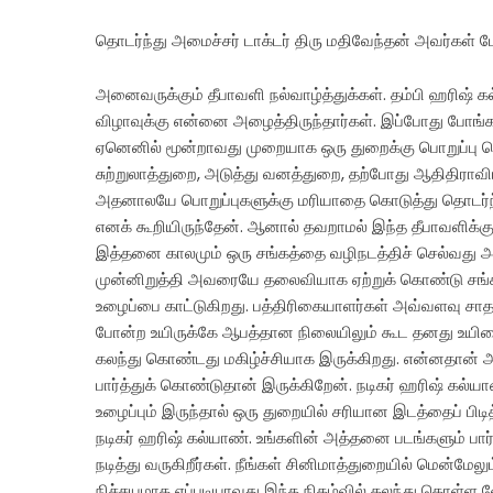
தொடர்ந்து அமைச்சர் டாக்டர் திரு மதிவேந்தன் அவர்கள் ப
அனைவருக்கும் தீபாவளி நல்வாழ்த்துக்கள். தம்பி ஹரிஷ் கல
விழாவுக்கு என்னை அழைத்திருந்தார்கள். இப்போது போங்கள
ஏனெனில் மூன்றாவது முறையாக ஒரு துறைக்கு பொறுப்பு கொ
சுற்றுலாத்துறை, அடுத்து வனத்துறை, தற்போது ஆதிதிராவி
அதனாலயே பொறுப்புகளுக்கு மரியாதை கொடுத்து தொடர்ந்த
எனக் கூறியிருந்தேன். ஆனால் தவறாமல் இந்த தீபாவளிக்க
இத்தனை காலமும் ஒரு சங்கத்தை வழிநடத்திச் செல்வது அ
முன்னிறுத்தி அவரையே தலைவியாக ஏற்றுக் கொண்டு சங்கத
உழைப்பை காட்டுகிறது. பத்திரிகையாளர்கள் அவ்வளவு 
போன்ற உயிருக்கே ஆபத்தான நிலையிலும் கூட தனது உயிரைப
கலந்து கொண்டது மகிழ்ச்சியாக இருக்கிறது. என்னதான் அர
பார்த்துக் கொண்டுதான் இருக்கிறேன். நடிகர் ஹரிஷ் கல்யாண்
உழைப்பும் இருந்தால் ஒரு துறையில் சரியான இடத்தைப் பிட
நடிகர் ஹரிஷ் கல்யாண். உங்களின் அத்தனை படங்களும் பார்
நடித்து வருகிறீர்கள். நீங்கள் சினிமாத்துறையில் மென்மேல
நிச்சயமாக எப்படியாவது இந்த நிகழ்வில் கலந்து கொள்ள வ