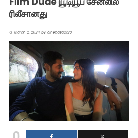
Film Dude யூடியூப் சேனலில்
ரிலீசானது
March 2, 2024
by
cinebazaar28
0