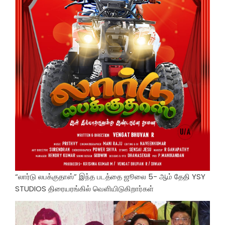
“லார்டு லபக்குதாஸ்” இந்த படத்தை ஜூலை 5- ஆம் தேதி YSY
STUDIOS திரையரங்கில் வெளியிடுகிறார்கள்