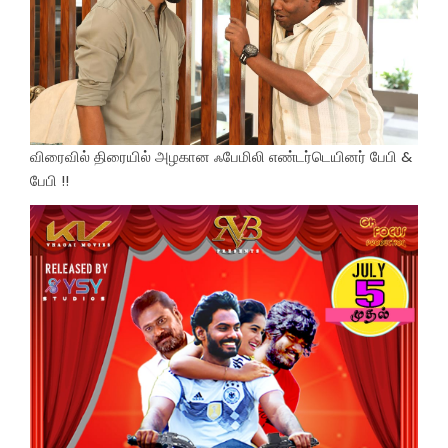
விரைவில் திரையில் அழகான ஃபேமிலி எண்டர்டெயினர் பேபி &
பேபி !!