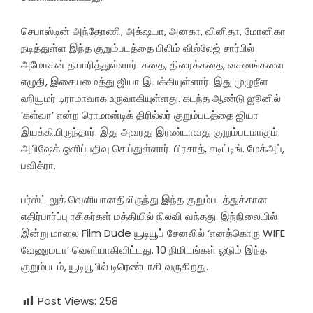
செபாஸ்டின் அந்தோணி, அக்‌ஷயா, அனகா, வினிதா, மோனிகா
நடித்துள்ள இந்த குறும்படத்தை பிலிம் வில்லேஜ் சார்பில்
அமோகன் தயாரித்துள்ளார். கதை, திரைக்கதை, வசனங்களை
எழுதி, இசையமைத்து ஜியா இயக்கியுள்ளார். இது முழுநீள
ஹியூமர் டிராமாவாக உருவாகியுள்ளது. கடந்த ஆண்டு ஜூனில்
‘கள்வா’ என்ற ரொமான்டிக் திரில்லர் குறும்படத்தை ஜியா
இயக்கியிருந்தார். இது அவரது இரண்டாவது குறும்படமாகும்.
அபிஷேக் ஒளிப்பதிவு செய்துள்ளார். பிரசாத், எடிட்டிங். மேக்அப்,
பவித்ரா.
பர்ஸ்ட் லுக் வெளியானதிலிருந்து இந்த குறும்படத்துக்கான
எதிர்பார்ப்பு ரசிகர்கள் மத்தியில் நிலவி வந்தது. இந்நிலையில்
இன்று மாலை Film Dude யூடியூப் சேனலில் ‘எனக்கொரு WIFE
வேணுமடா’ வெளியாகிவிட்டது. 10 நிமிடங்கள் ஓடும் இந்த
குறும்படம், யூடியூபில் டிரெண்டாகி வருகிறது.
Post Views:
258