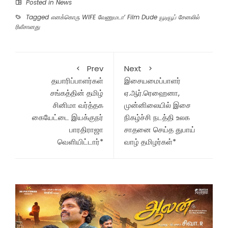
Posted in
News
Tagged
எனக்கொரு WIFE வேணுமடா’ Film Dude யூடியூப் சேனலில்
ரிலீசானது
Prev
Next
தயாரிப்பாளர்கள்
இசையமைப்பாளர்
சங்கத்தின் தமிழ்
ஏ.ஆர்.ரெஹைனா,
சினிமா வர்த்தக
முன்னிலையில் இசை
கையேட்டை இயக்குந‌ர்
நிகழ்ச்சி நடத்தி உலக
பாரதிராஜா
சாதனை செய்த துபாய்
வெளியிட்டார்*
வாழ் தமிழர்கள்*