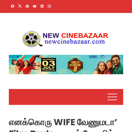
Skip
to
content
எனக்கொரு WIFE வேணுமடா’