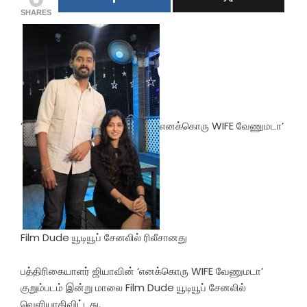
SHARES
‘
எனக்கொரு WIFE வேணுமடா’
Film Dude யூடியூப் சேனலில் ரிலீசானது
பத்திரிகையாளர் ஜியாவின் ‘எனக்கொரு WIFE வேணுமடா’
குறும்படம் இன்று மாலை Film Dude யூடியூப் சேனலில்
வெளியாகிவிட்டது.