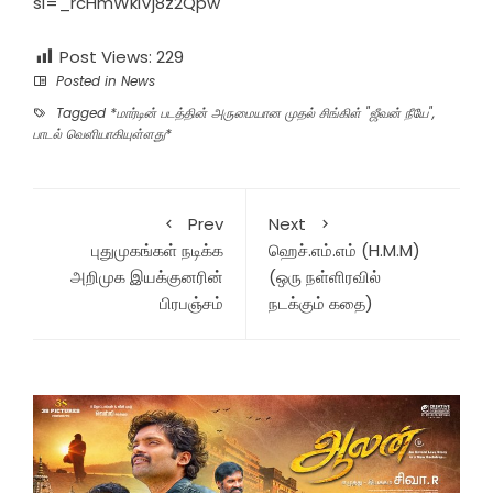
si=_rcHmWklVj8z2Qpw
Post Views:
229
Posted in
News
Tagged
*மார்டின் படத்தின் அருமையான முதல் சிங்கிள் "ஜீவன் நீயே"
,
பாடல் வெளியாகியுள்ளது*
Prev
Next
புதுமுகங்கள் நடிக்க
ஹெச்.எம்.எம் (H.M.M)
அறிமுக இயக்குனரின்
(ஒரு நள்ளிரவில்
பிரபஞ்சம்
நடக்கும் கதை)