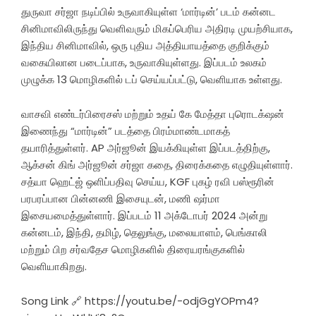
துருவா சர்ஜா நடிப்பில் உருவாகியுள்ள ‘மார்டின்’ படம் கன்னட
சினிமாவிலிருந்து வெளிவரும் மிகப்பெரிய அதிரடி முயற்சியாக,
இந்திய சினிமாவில், ஒரு புதிய அத்தியாயத்தை குறிக்கும்
வகையிலான படைப்பாக, உருவாகியுள்ளது. இப்படம் உலகம்
முழுக்க 13 மொழிகளில் டப் செய்யப்பட்டு, வெளியாக உள்ளது.
வாசவி எண்டர்பிரைசஸ் மற்றும் உதய் கே மேத்தா புரொடக்‌ஷன்
இணைந்து “மார்டின்” படத்தை பிரம்மாண்டமாகத்
தயாரித்துள்ளர். AP அர்ஜூன் இயக்கியுள்ள இப்படத்திற்கு,
ஆக்சன் கிங் அர்ஜூன் சர்ஜா கதை, திரைக்கதை எழுதியுள்ளார்.
சத்யா ஹெட்ஜ் ஒளிப்பதிவு செய்ய, KGF புகழ் ரவி பஸ்ரூரின்
பரபரப்பான பின்னணி இசையுடன், மணி ஷர்மா
இசையமைத்துள்ளார். இப்படம் 11 அக்டோபர் 2024 அன்று
கன்னடம், இந்தி, தமிழ், தெலுங்கு, மலையாளம், பெங்காலி
மற்றும் பிற சர்வதேச மொழிகளில் திரையரங்குகளில்
வெளியாகிறது.
Song Link 🔗 https://youtu.be/-odjGgYOPm4?