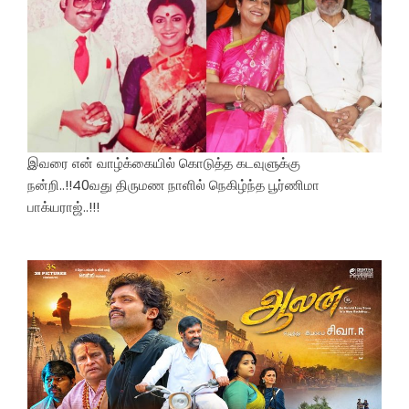
இவரை என் வாழ்க்கையில் கொடுத்த கடவுளுக்கு
நன்றி..!!40வது திருமண நாளில் நெகிழ்ந்த பூர்ணிமா
பாக்யராஜ்..!!!