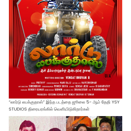
“லார்டு லபக்குதாஸ்” இந்த படத்தை ஜூலை 5- ஆம் தேதி YSY
STUDIOS திரையரங்கில் வெளியிடுகிறார்கள்