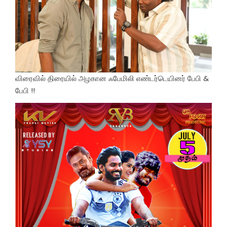
விரைவில் திரையில் அழகான ஃபேமிலி எண்டர்டெயினர் பேபி &
பேபி !!