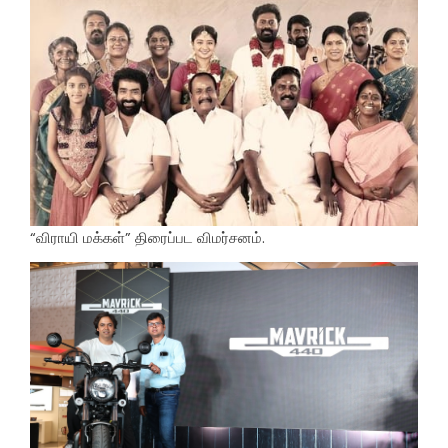
“விராயி மக்கள்” திரைப்பட விமர்சனம்.