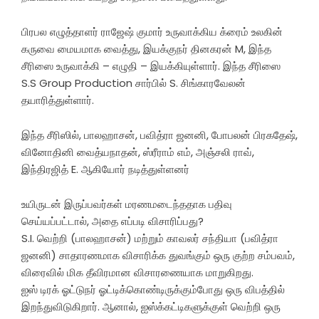
பிரபல எழுத்தாளர் ராஜேஷ் குமார் உருவாக்கிய க்ரைம் உலகின்
கருவை மையமாக வைத்து, இயக்குநர் தினகரன் M, இந்த
சீரிஸை உருவாக்கி – எழுதி – இயக்கியுள்ளார். இந்த சீரிஸை
S.S Group Production சார்பில் S. சிங்காரவேலன்
தயாரித்துள்ளார்.
இந்த சீரிஸில், பாலஹாசன், பவித்ரா ஜனனி, போபலன் பிரகதேஷ்,
வினோதினி வைத்யநாதன், ஸ்ரீராம் எம், அஞ்சலி ராவ்,
இந்திரஜித் E. ஆகியோர் நடித்துள்ளனர்
உயிருடன் இருப்பவர்கள் மரணமடைந்ததாக பதிவு
செய்யப்பட்டால், அதை எப்படி விசாரிப்பது?
S.I. வெற்றி (பாலஹாசன்) மற்றும் காவலர் சந்தியா (பவித்ரா
ஜனனி) சாதாரணமாக விசாரிக்க துவங்கும் ஒரு குற்ற சம்பவம்,
விரைவில் மிக தீவிரமான விசாரணையாக மாறுகிறது.
ஐஸ் டிரக் ஓட்டுநர் ஓட்டிக்கொண்டிருக்கும்போது ஒரு விபத்தில்
இறந்துவிடுகிறார். ஆனால், ஐஸ்க்கட்டிகளுக்குள் வெற்றி ஒரு