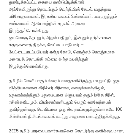
துண்டிக்கப்பட்ட கையை கண்டுபிடிக்கிறார்.
அங்கேயிருந்து தொடங்கும் வெற்றியின் தேடல், மருத்துவ
பரிசோதனைகள், இரகசிய வலைப்பின்னல்கள், பயமுறுத்தும்
உண்மைகள் ஆகியவற்றின் சுழலில் அவரை
இழுத்துக்கொள்கிறது.
ஒவ்வொரு தேடலும், அதன் பதிலும், இன்னும் மூர்க்கமான
கதவுகளைத் திறக்க, வேட்டையாடுபவர் –
வேட்டையாடப்படுபவர் என்ற கோடு, கொஞ்சம் கொஞ்சமாக
மறையத் தொடங்கி நம்மை அந்த உலகிற்குள்
இழுத்துக்கொள்கிறது.
தமிழில் வெளியாகும் க்ரைம் கதைகளிலிருந்து மாறுபட்டு, ஒரு
வித்தியாசமான திரில்லர் சீரிஸாக, கதைக்களத்திலும்,
உருவாக்கத்திலும் புதுமையான அனுபவம் தரும் இந்த சீரிஸ்,
ரசிகர்களிடமும், விமர்சகர்களிடமும் பெரும் வரவேற்பைக்
குவித்துள்ளது. வெளியான ஒரு சில நாட்களுக்குள்ளாகவே 100
மில்லியன் நிமிடங்களைக் கடந்து சாதனை படைத்திருக்கிறது.
ZEE5 தமிழ் பாரவையாளர்களுகென தொடர்ந்து தனித்துவமான,