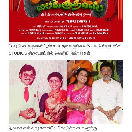
“லார்டு லபக்குதாஸ்” இந்த படத்தை ஜூலை 5- ஆம் தேதி YSY
STUDIOS திரையரங்கில் வெளியிடுகிறார்கள்
இவரை என் வாழ்க்கையில் கொடுத்த கடவுளுக்கு