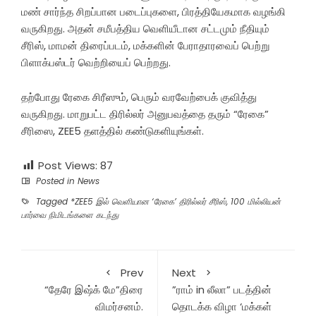
மண் சார்ந்த சிறப்பான படைப்புகளை, பிரத்தியேகமாக வழங்கி
வருகிறது. அதன் சமீபத்திய வெளியீடான சட்டமும் நீதியும்
சீரிஸ், மாமன் திரைப்படம், மக்களின் பேராதாரவைப் பெற்று
பிளாக்பஸ்டர் வெற்றியைப் பெற்றது.
தற்போது ரேகை சிரீஸும், பெரும் வரவேற்பைக் குவித்து
வருகிறது. மாறுபட்ட திரில்லர் அனுபவத்தை தரும் “ரேகை”
சீரிஸை, ZEE5 தளத்தில் கண்டுகளியுங்கள்.
Post Views:
87
Posted in
News
Tagged
*ZEE5 இல் வெளியான ‘ரேகை’ திரில்லர் சீரிஸ்
,
100 மில்லியன்
பார்வை நிமிடங்களை கடந்து
Prev
Next
“தேரே இஷ்க் மே”திரை
”ராம் in லீலா” படத்தின்
விமர்சனம்.
தொடக்க விழா ‘மக்கள்