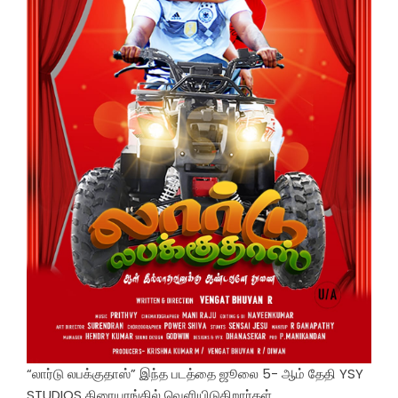
“லார்டு லபக்குதாஸ்” இந்த படத்தை ஜூலை 5- ஆம் தேதி YSY
STUDIOS திரையரங்கில் வெளியிடுகிறார்கள்