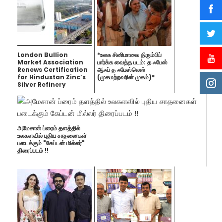
London Bullion
*உலக சினிமாவை திரும்பிப்
Market Association
பார்க்க வைத்த படம்: த ஃபேஸ்
Renews Certification
ஆஃப் த ஃபேஸ்லெஸ்
for Hindustan Zinc’s
(முகமற்றவரின் முகம்)*
Silver Refinery
அமேசான் ப்ரைம் தளத்தில்
உலகளவில் புதிய சாதனைகள்
படைக்கும் "கேப்டன் மில்லர்"
திரைப்படம் !!