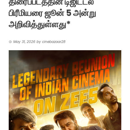
திரைப்படத்தின் டிஜிட்டல்
பிரீமியரை ஜூன் 5 அன்று
அறிவித்துள்ளது*
May 31, 2026
by
cinebazaar28