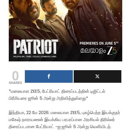
0
SHARES
*மலையாள ZEE5, பேட்ரியாட் திரைப்படத்தின் டிஜிட்டல்
பிரீமியரை ஜூன் 5 அன்று அறிவித்துள்ளது*
இந்தியா, 22 மே 2026: மலையாள ZEE5, புகழ்பெற்ற இயக்குநர்
மகேஷ் நாராயணன் இயக்கிய பரபரப்பான அரசியல் திரில்லர்
திரைப்படமான பேட்ரியாட் -ஐ ஜூன் 5 அன்று வெளியிடத்