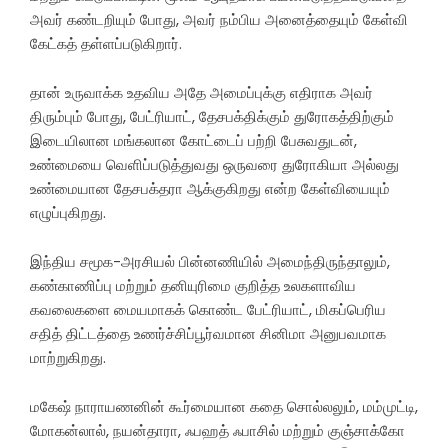
அவர் கண்டறியும் போது, அவர் நம்பிய அனைத்தையும் கேள்வி
கேட்கத் தள்ளப்படுகிறார்.
தான் உருவாக்க உதவிய அதே அமைப்புக்கு எதிராக அவர்
திரும்பும் போது, பேட்ரியாட், தேசபக்திக்கும் துரோகத்திற்கும்
இடையிலான மங்கலான கோட்டைப் பற்றி பேசுவதுடன்,
உண்மையை வெளிப்படுத்துவது ஒருவரை துரோகியா அல்லது
உண்மையான தேசபக்தரா ஆக்குகிறது என்ற கேள்வியையும்
எழுப்புகிறது.
இந்திய சமூக-அரசியல் பின்னணியில் அமைந்திருந்தாலும்,
கண்காணிப்பு மற்றும் தனியுரிமை குறித்த உலகளாவிய
கவலைகளை மையமாகக் கொண்ட பேட்ரியாட், மிகப்பெரிய
சதித் திட்டத்தை உணர்ச்சிப்பூர்வமான சினிமா அனுபவமாக
மாற்றுகிறது.
மகேஷ் நாராயணனின் கூர்மையான கதை சொல்லலும், மம்முட்டி,
மோகன்லால், நயன்தாரா, ஃபஹத் ஃபாசில் மற்றும் குஞ்சாக்கோ