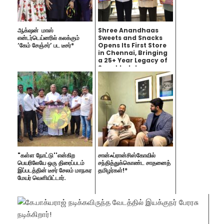
ஆக்‌ஷன் மாஸ்
Shree Anandhaas
என்டர்டெய்னரில் கலக்கும்
Sweets and Snacks
‘கேம் சேஞ்சர்’ பட டீசர்*
Opens Its First Store
in Chennai, Bringing
a 25+ Year Legacy of
Sweet Indulgence
"கள்ள நோட்டு''என்கிற
சான்ஃப்ரான்சிஸ்கோவில்
பெயரிலேயே ஒரு திரைப்படம்
சந்தித்துக்கொண்ட சாதனைத்
இப்படத்தின் டீசர் சேலம் மாநகர
தமிழர்கள்!*
மேயர் வெளியிட்டார்.