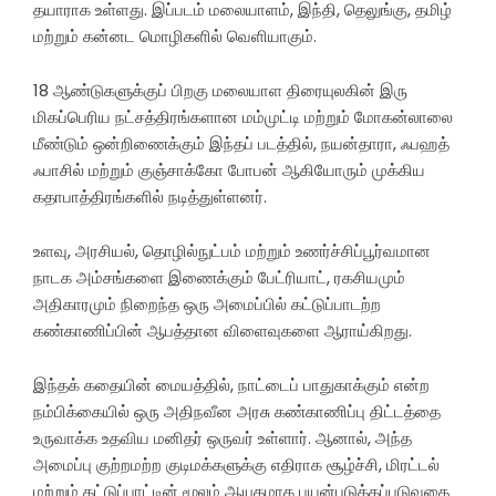
தயாராக உள்ளது. இப்படம் மலையாளம், இந்தி, தெலுங்கு, தமிழ்
மற்றும் கன்னட மொழிகளில் வெளியாகும்.
18 ஆண்டுகளுக்குப் பிறகு மலையாள திரையுலகின் இரு
மிகப்பெரிய நட்சத்திரங்களான மம்முட்டி மற்றும் மோகன்லாலை
மீண்டும் ஒன்றிணைக்கும் இந்தப் படத்தில், நயன்தாரா, ஃபஹத்
ஃபாசில் மற்றும் குஞ்சாக்கோ போபன் ஆகியோரும் முக்கிய
கதாபாத்திரங்களில் நடித்துள்ளனர்.
உளவு, அரசியல், தொழில்நுட்பம் மற்றும் உணர்ச்சிப்பூர்வமான
நாடக அம்சங்களை இணைக்கும் பேட்ரியாட், ரகசியமும்
அதிகாரமும் நிறைந்த ஒரு அமைப்பில் கட்டுப்பாடற்ற
கண்காணிப்பின் ஆபத்தான விளைவுகளை ஆராய்கிறது.
இந்தக் கதையின் மையத்தில், நாட்டைப் பாதுகாக்கும் என்ற
நம்பிக்கையில் ஒரு அதிநவீன அரசு கண்காணிப்பு திட்டத்தை
உருவாக்க உதவிய மனிதர் ஒருவர் உள்ளார். ஆனால், அந்த
அமைப்பு குற்றமற்ற குடிமக்களுக்கு எதிராக சூழ்ச்சி, மிரட்டல்
மற்றும் கட்டுப்பாட்டின் மூலம் ஆயுதமாக பயன்படுத்தப்படுவதை