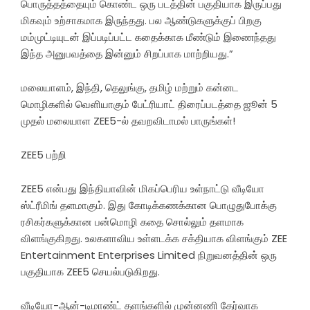
பொருத்தத்தையும் கொண்ட ஒரு படத்தின் பகுதியாக இருப்பது
மிகவும் உற்சாகமாக இருந்தது. பல ஆண்டுகளுக்குப் பிறகு
மம்முட்டியுடன் இப்படிப்பட்ட கதைக்காக மீண்டும் இணைந்தது
இந்த அனுபவத்தை இன்னும் சிறப்பாக மாற்றியது.”
மலையாளம், இந்தி, தெலுங்கு, தமிழ் மற்றும் கன்னட
மொழிகளில் வெளியாகும் பேட்ரியாட் திரைப்படத்தை ஜூன் 5
முதல் மலையாள ZEE5-ல் தவறவிடாமல் பாருங்கள்!
ZEE5 பற்றி
ZEE5 என்பது இந்தியாவின் மிகப்பெரிய உள்நாட்டு வீடியோ
ஸ்ட்ரீமிங் தளமாகும். இது கோடிக்கணக்கான பொழுதுபோக்கு
ரசிகர்களுக்கான பன்மொழி கதை சொல்லும் தளமாக
விளங்குகிறது. உலகளாவிய உள்ளடக்க சக்தியாக விளங்கும் ZEE
Entertainment Enterprises Limited நிறுவனத்தின் ஒரு
பகுதியாக ZEE5 செயல்படுகிறது.
வீடியோ-ஆன்-டிமாண்ட் தளங்களில் முன்னணி தேர்வாக