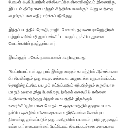
போபன் ஆகியோரின் சக்திவாய்ந்த திரைநிகழ்வும் இணைந்து,
இப்படம் தீவிரமான மற்றும் சிந்திக்க வைக்கும் அனுபவத்தை
வழங்கும் என எதிர்பார்க்கப்படுகிறது.
இந்தப் படத்தில் ரேவதி, ராஜீவ் மேனன், தர்ஷனா ராஜேந்திரன்
மற்றும் ஸரின் ஷிஹாப் உள்ளிட்ட பலரும் முக்கிய துணை
வேடங்களில் நடித்துள்ளனர்.
இயக்குநர் மகேஷ் நாராயணன் கூறியதாவது:
“பேட்ரியாட் என்பது நாம் இன்று வாழும் காலத்தின் அச்சங்களை
பிரதிபலிக்கும் ஒரு கதை. மக்களை பாதுகாக்க உருவாக்கப்பட்ட
தொழில்நுட்பமே, பயமும் கட்டுப்பாடும் ஏற்படுத்தும் கருவியாக
மாறும் உலகை இது பேசுகிறது. இந்தக் கதையில் என்னை
அதிகமாக ஈர்த்தது அதன் மையத்தில் இருக்கும்
உணர்ச்சிப்பூர்வமான மோதல் — ஒருகாலத்தில் முழுமையாக
நம்பிய ஒன்றின் விளைவுகளை எதிர்கொள்ள வேண்டிய
நிலைக்கு தள்ளப்படும் ஒரு மனிதனின் பயணம். நாடு முழுவதும்
உள்ள பார்வையாளர்கள் பேட்ரியாட் திரைப்படத்தை மலையாள