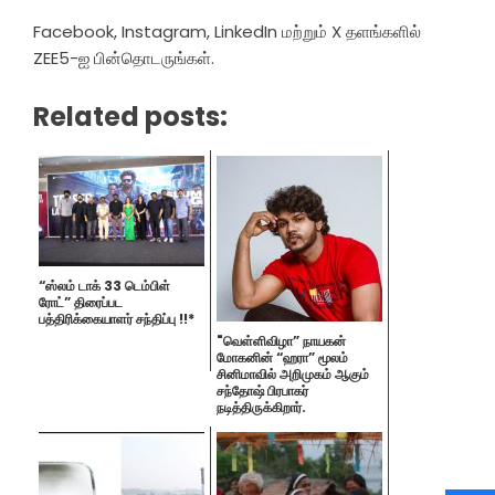
Facebook, Instagram, LinkedIn மற்றும் X தளங்களில்
ZEE5-ஐ பின்தொடருங்கள்.
Related posts:
“ஸ்லம் டாக் 33 டெம்பிள்
ரோட்” திரைப்பட
பத்திரிக்கையாளர் சந்திப்பு !!*
"வெள்ளிவிழா” நாயகன்
மோகனின் “ஹரா” மூலம்
சினிமாவில் அறிமுகம் ஆகும்
சந்தோஷ் பிரபாகர்
நடித்திருக்கிறார்.