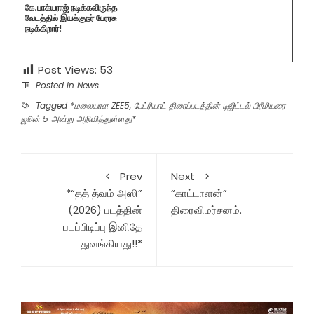
கே.பாக்யராஜ் நடிக்கவிருந்த
வேடத்தில் இயக்குநர் பேரரசு
நடிக்கிறார்!
Post Views:
53
Posted in
News
Tagged
*மலையாள ZEE5
,
பேட்ரியாட் திரைப்படத்தின் டிஜிட்டல் பிரீமியரை
ஜூன் 5 அன்று அறிவித்துள்ளது*
Prev
Next
*“தத் த்வம் அஸி”
“காட்டா​ளன்”
(2026) படத்தின்
திரைவிமர்சனம்.
படப்பிடிப்பு இனிதே
துவங்கியது!!*