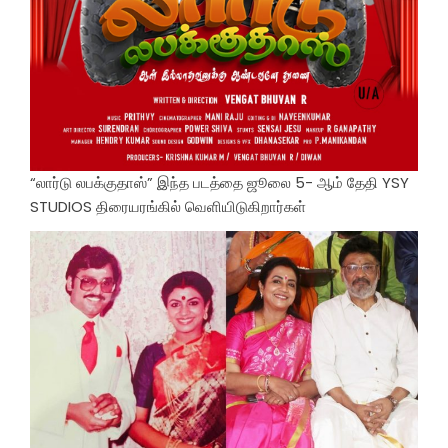
“லார்டு லபக்குதாஸ்” இந்த படத்தை ஜூலை 5- ஆம் தேதி YSY
STUDIOS திரையரங்கில் வெளியிடுகிறார்கள்