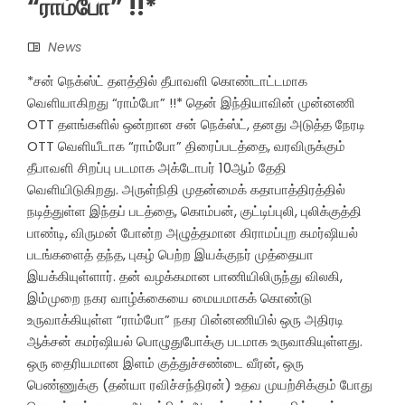
“ராம்போ” !!*
News
*சன் நெக்ஸ்ட் தளத்தில் தீபாவளி கொண்டாட்டமாக
வெளியாகிறது “ராம்போ” !!* தென் இந்தியாவின் முன்னணி
OTT தளங்களில் ஒன்றான சன் நெக்ஸ்ட், தனது அடுத்த நேரடி
OTT வெளியீடாக “ராம்போ” திரைப்படத்தை, வரவிருக்கும்
தீபாவளி சிறப்பு படமாக அக்டோபர் 10ஆம் தேதி
வெளியிடுகிறது. அருள்நிதி முதன்மைக் கதாபாத்திரத்தில்
நடித்துள்ள இந்தப் படத்தை, கொம்பன், குட்டிப்புலி, புலிக்குத்தி
பாண்டி, விருமன் போன்ற அழுத்தமான கிராமப்புற கமர்ஷியல்
படங்களைத் தந்த, புகழ் பெற்ற இயக்குநர் முத்தையா
இயக்கியுள்ளார். தன் வழக்கமான பாணியிலிருந்து விலகி,
இம்முறை நகர வாழ்க்கையை மையமாகக் கொண்டு
உருவாக்கியுள்ள “ராம்போ” நகர பின்னணியில் ஒரு அதிரடி
ஆக்சன் கமர்ஷியல் பொழுதுபோக்கு படமாக உருவாகியுள்ளது.
ஒரு தைரியமான இளம் குத்துச்சண்டை வீரன், ஒரு
பெண்ணுக்கு (தன்யா ரவிச்சந்திரன்) உதவ முயற்சிக்கும் போது