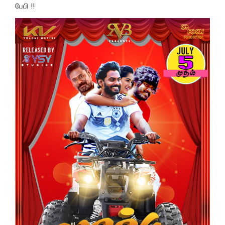
பேபி !!