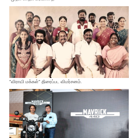
“விராயி மக்கள்” திரைப்பட விமர்சனம்.