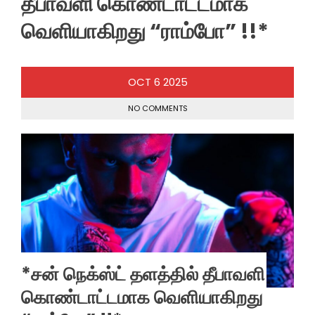
தீபாவளி கொண்டாட்டமாக
வெளியாகிறது “ராம்போ” !!*
OCT
6
2025
NO COMMENTS
*சன் நெக்ஸ்ட் தளத்தில் தீபாவளி
கொண்டாட்டமாக வெளியாகிறது